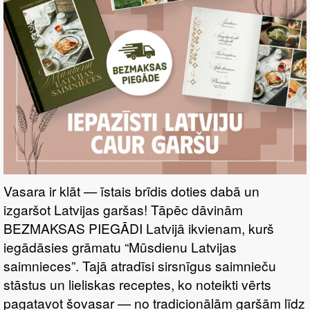
Vasara ir klāt — īstais brīdis doties dabā un
izgaršot Latvijas garšas! Tāpēc dāvinām
BEZMAKSAS PIEGĀDI Latvijā ikvienam, kurš
iegādāsies grāmatu “Mūsdienu Latvijas
saimnieces”. Tajā atradīsi sirsnīgus saimnieču
stāstus un lieliskas receptes, ko noteikti vērts
pagatavot šovasar — no tradicionālām garšām līdz