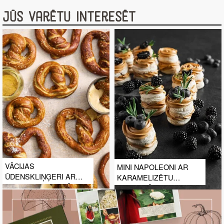
Jūs varētu interesēt
VĀCIJAS
MINI NAPOLEONI AR
ŪDENSKLIŅĢERI AR
KARAMELIZĒTU
KARSTO SIERA MĒRCI
IEBIEZINĀTO PIENU