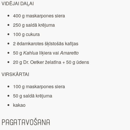
VIDĒJAI DAĻAI
400 g maskarpones siera
250 g saldā krējuma
100 g cukura
2 ēdamkarotes šķīstošās kafijas
50 g
Kahlua
liķiera vai
Amaretto
20 g Dr. Oetker želatīna + 50 g ūdens
VIRSKĀRTAI
100 g maskarpones siera
50 g saldā krējuma
kakao
Pagatavošana