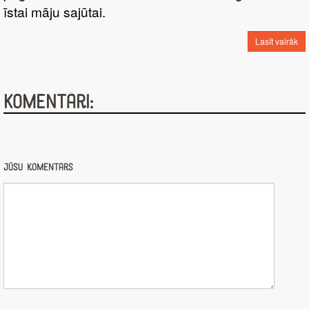
īstai māju sajūtai.
Lasīt vairāk
Komentāri:
Jūsu komentārs