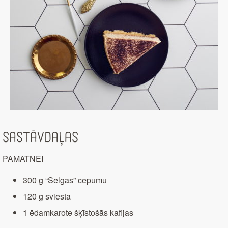
Sastāvdaļas
PAMATNEI
300 g “Selgas” cepumu
120 g sviesta
1 ēdamkarote šķīstošās kafijas