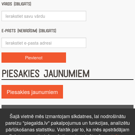
Vārds (obligāts)
E-pasts (nerādīsim) (obligāts)
PIESAKIES JAUNUMIEM
Piesakies jaunumiem
Pie GALDA!
Šajā vietnē mēs izmantojam sīkdatnes, lai nodrošinātu
Kontakti
Reklāma
Par mums
Autortiesības
pareizu "piegalda.lv" pakalpojumus un funkcijas, analizētu
PRIVĀTUMA POLITIKA
NOTEIKUMI – DISTANCES
pārlūkošanas statistiku. Vairāk par to, ka mēs apstrādājam