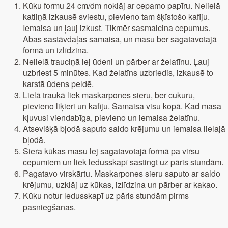
Kūku formu 24 cm/dm noklāj ar cepamo papīru. Nelielā
katliņā izkausē sviestu, pievieno tam šķīstošo kafiju.
Iemaisa un ļauj izkust. Tikmēr sasmalcina cepumus.
Abas sastāvdaļas samaisa, un masu ber sagatavotajā
formā un izlīdzina.
Nelielā trauciņā lej ūdeni un pārber ar želatīnu. Ļauj
uzbriest 5 minūtes. Kad želatīns uzbriedis, izkausē to
karstā ūdens peldē.
Lielā traukā liek maskarpones sieru, ber cukuru,
pievieno liķieri un kafiju. Samaisa visu kopā. Kad masa
kļuvusi viendabīga, pievieno un iemaisa želatīnu.
Atsevišķā bļodā saputo saldo krējumu un iemaisa lielajā
bļodā.
Siera kūkas masu lej sagatavotajā formā pa virsu
cepumiem un liek ledusskapī sastingt uz pāris stundām.
Pagatavo virskārtu. Maskarpones sieru saputo ar saldo
krējumu, uzklāj uz kūkas, izlīdzina un pārber ar kakao.
Kūku notur ledusskapī uz pāris stundām pirms
pasniegšanas.