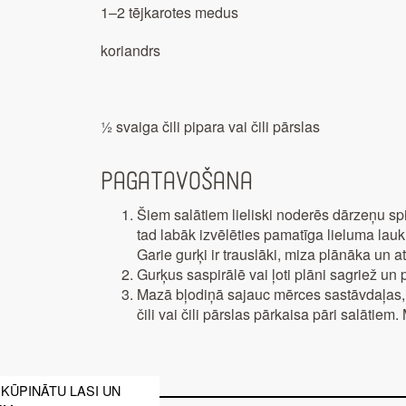
1–2 tējkarotes medus
koriandrs
½ svaiga čili pipara vai čili pārslas
Pagatavošana
Šiem salātiem lieliski noderēs dārzeņu spirā
tad labāk izvēlēties pamatīga lieluma lauku
Garie gurķi ir trauslāki, miza plānāka un a
Gurķus saspirālē vai ļoti plāni sagriež u
Mazā bļodiņā sajauc mērces sastāvdaļas, 
čili vai čili pārslas pārkaisa pāri salātiem.
 KŪPINĀTU LASI UN