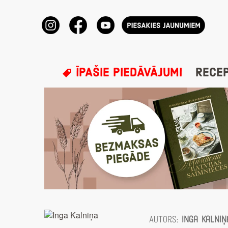
ĪPAŠIE PIEDĀVĀJUMI
RECE
Autors:
Inga Kalniņ