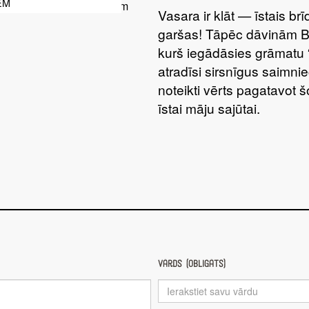
EM
Vasara ir klāt — īstais br
garšas! Tāpēc dāvinām 
kurš iegādāsies grāmatu 
atradīsi sirsnīgus saimnie
noteikti vērts pagatavot 
īstai māju sajūtai.
Vārds (obligāts)