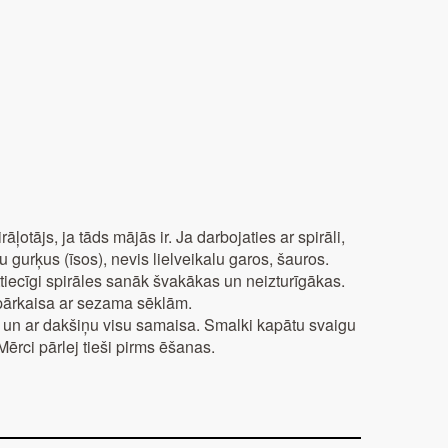
ļotājs, ja tāds mājās ir. Ja darbojaties ar spirāli,
 gurķus (īsos), nevis lielveikalu garos, šauros.
ttiecīgi spirāles sanāk švakākas un neizturīgākas.
n pārkaisa ar sezama sēklām.
un ar dakšiņu visu samaisa. Smalki kapātu svaigu
 Mērci pārlej tieši pirms ēšanas.