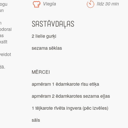
Viegla
līdz 30 min
logu
 un
m
Sastāvdaļas
odorai
as
2 lielie gurķi
stīt
sezama sēklas
veidot
dā.
MĒRCEI
apmēram 1 ēdamkarote rīsu etiķa
apmēram 2 ēdamkarotes sezama eļļas
1 tējkarote rīvēta ingvera (pēc izvēles)
sāls