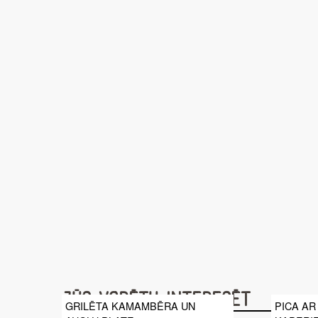
Jūs varētu interesēt
GRILĒTA KAMAMBĒRA UN
PICA AR