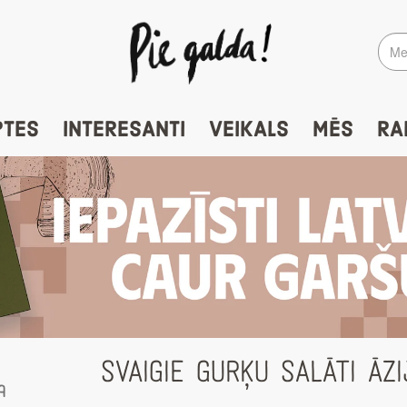
PTES
INTERESANTI
VEIKALS
MĒS
RA
SVAIGIE GURĶU SALĀTI ĀZ
a