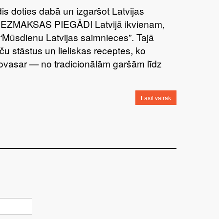
īdis doties dabā un izgaršot Latvijas
BEZMAKSAS PIEGĀDI Latvijā ikvienam,
“Mūsdienu Latvijas saimnieces”. Tajā
ču stāstus un lieliskas receptes, ko
šovasar — no tradicionālām garšām līdz
Lasīt vairāk