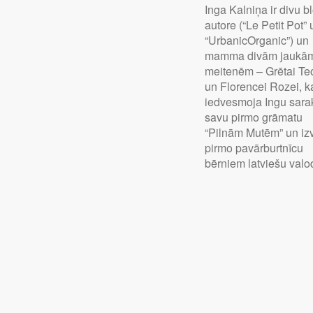
Inga Kalniņa ir divu b
autore (“Le Petit Pot”
“UrbanicOrganic”) un
mamma divām jaukā
meitenēm – Grētai Te
un Florencei Rozei, k
iedvesmoja Ingu sarak
savu pirmo grāmatu
“Pilnām Mutēm” un iz
pirmo pavārburtnīcu
bērniem latviešu valo