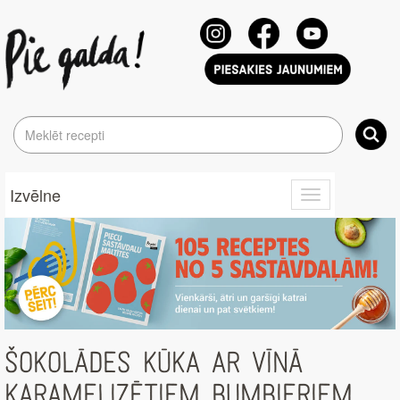
Izvēlne
Toggle
navigation
ŠOKOLĀDES KŪKA AR VĪNĀ
KARAMELIZĒTIEM BUMBIERIEM