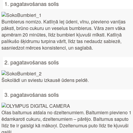
1. pagatavošanas solis
Bumbierus nomizo. Katliņā lej ūdeni, vīnu, pievieno vaniļas
pāksti, brūno cukuru un veselus bumbierus. Vāra zem vāka
apmēram 20 minūtes, līdz bumbieri kļuvuši mīksti. Katliņā
palikušo šķidrumu turpina vārīt, līdz tas nedaudz sabiezē,
sasniedzot mērces konsistenci, un saglabā.
2. pagatavošanas solis
Šokolādi un sviestu izkausē ūdens peldē.
3. pagatavošanas solis
Olas baltumus atdala no dzeltenumiem. Baltumiem pievieno 1
ēdamkaroti cukuru, dzeltenumiem – pārējo. Baltumus saputo
līdz tie ir gaisīgi kā mākoņi. Dzeltenumus puto līdz tie kļuvuši
gaiši.