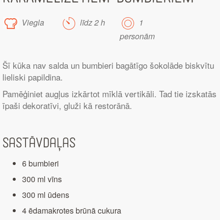
Viegla
līdz 2 h
1
personām
Šī kūka nav salda un bumbieri bagātīgo šokolāde biskvītu
lieliski papildina.
Pamēģiniet augļus izkārtot mīklā vertikāli. Tad tie izskatās
īpaši dekoratīvi, gluži kā restorānā.
Sastāvdaļas
6 bumbieri
300 ml vīns
300 ml ūdens
4 ēdamakrotes brūnā cukura