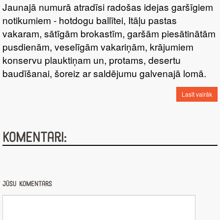
Jaunajā numurā atradīsi radošas idejas garšīgiem
notikumiem - hotdogu ballītei, Itāļu pastas
vakaram, sātīgām brokastīm, garšām piesātinātām
pusdienām, veselīgām vakariņām, krājumiem
konservu plauktiņam un, protams, desertu
baudīšanai, šoreiz ar saldējumu galvenajā lomā.
Lasīt vairāk
Komentāri:
Jūsu komentārs