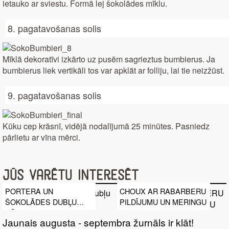
ietauko ar sviestu. Formā lej šokolādes mīklu.
8. pagatavošanas solis
Mīklā dekoratīvi izkārto uz pusēm sagrieztus bumbierus. Ja
bumbierus liek vertikāli tos var apklāt ar folliju, lai tie neizžūst.
9. pagatavošanas solis
Kūku cep krāsnī, vidējā nodalījumā 25 minūtes. Pasniedz
pārlietu ar vīna mērci.
Jūs varētu interesēt
PORTERA UN
CHOUX AR RABARBERU
ŠOKOLĀDES DUBĻU
PILDĪJUMU UN MERINGU
KŪKA
Jaunais augusta - septembra žurnāls ir klāt!