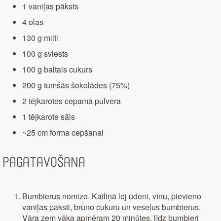
1 vaniļas pāksts
4 olas
130 g milti
100 g sviests
100 g baltais cukurs
200 g tumšās šokolādes (75%)
2 tējkarotes cepamā pulvera
1 tējkarote sāls
~25 cm forma cepšanai
Pagatavošana
Bumbierus nomizo. Katliņā lej ūdeni, vīnu, pievieno
vaniļas pāksti, brūno cukuru un veselus bumbierus.
Vāra zem vāka apmēram 20 minūtes, līdz bumbieri