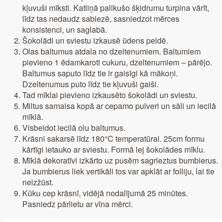
kļuvuši mīksti. Katliņā palikušo šķidrumu turpina vārīt,
līdz tas nedaudz sabiezē, sasniedzot mērces
konsistenci, un saglabā.
Šokolādi un sviestu izkausē ūdens peldē.
Olas baltumus atdala no dzeltenumiem. Baltumiem
pievieno 1 ēdamkaroti cukuru, dzeltenumiem – pārējo.
Baltumus saputo līdz tie ir gaisīgi kā mākoņi.
Dzeltenumus puto līdz tie kļuvuši gaiši.
Tad mīklai pievieno izkausēto šokolādi un sviestu.
Miltus samaisa kopā ar cepamo pulveri un sāli un iecilā
mīklā.
Visbeidot iecilā olu baltumus.
Krāsni sakarsē līdz 180°C temperatūrai. 25cm formu
kārtīgi ietauko ar sviestu. Formā lej šokolādes mīklu.
Mīklā dekoratīvi izkārto uz pusēm sagrieztus bumbierus.
Ja bumbierus liek vertikāli tos var apklāt ar folliju, lai tie
neizžūst.
Kūku cep krāsnī, vidējā nodalījumā 25 minūtes.
Pasniedz pārlietu ar vīna mērci.