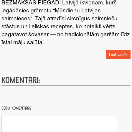
BEZMAKSAS PIEGĀDI Latvijā ikvienam, kurš
iegādāsies grāmatu “Mūsdienu Latvijas
saimnieces”. Tajā atradīsi sirsnīgus saimnieču
stāstus un lieliskas receptes, ko noteikti vērts
pagatavot šovasar — no tradicionālām garšām līdz
īstai māju sajūtai.
Lasīt vairāk
Komentāri:
Jūsu komentārs