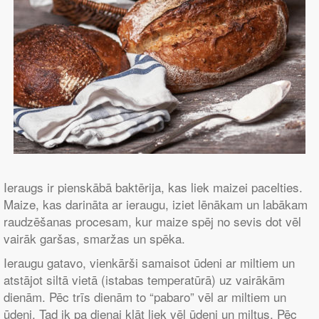
Ieraugs ir pienskābā baktērija, kas liek maizei pacelties.
Maize, kas darināta ar ieraugu, iziet lēnākam un labākam
raudzēšanas procesam, kur maize spēj no sevis dot vēl
vairāk garšas, smaržas un spēka.
Ieraugu gatavo, vienkārši samaisot ūdeni ar miltiem un
atstājot siltā vietā (istabas temperatūrā) uz vairākām
dienām. Pēc trīs dienām to “pabaro” vēl ar miltiem un
ūdeni. Tad ik pa dienai klāt liek vēl ūdeni un miltus. Pēc