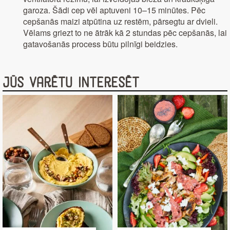
garoza. Šādi cep vēl aptuveni 10–15 minūtes. Pēc
cepšanās maizi atpūtina uz restēm, pārsegtu ar dvieli.
Vēlams griezt to ne ātrāk kā 2 stundas pēc cepšanās, lai
gatavošanās process būtu pilnīgi beidzies.
Jūs varētu interesēt