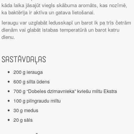
kāda laika jāsajūt viegls skābuma aromāts, kas nozīmē,
ka baktērija ir aktīva un gatava lietošanai.
Ieraugu var uzglabāt ledusskapī un barot ik pa trīs četrām
dienām vai glabāt istabas temperatūrā un barot katru
dienu.
Sastāvdaļas
200 g ierauga
600 g silta ūdens
700 g “Dobeles dzirnavnieka” kviešu miltu Ekstra
100 g pilngraudu miltu
30 g medus
20 g sāls