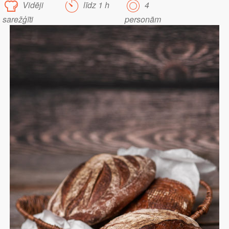
Vidēji
līdz 1 h
4
sarežģīti
personām