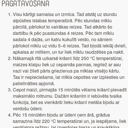
Pagatavošana
Visu kārtīgi samaisa un izmīca. Tad atstāj uz stundu
atpūsties istabas temperatūrā. Pēc stundas mīklu
pārcilā, pārlokot to vairākas reizes. Tad atkārto šo
darbību ik pēc pusstundas 4 reizes. Pēc tam mīklu
sadala 4 daļās, un katru kukulīti veido, no sāniem
pārlokot mīklu uz vidu 5–6 reizes. Tad bļodā ieklāj dvieli,
apkaisa ar miltiem, un tur liek mīklu raudzēties pa nakti.
Nākamajā rītā uzkarsē krāsni līdz 250 °C temperatūrai,
maizes klaipu liek uz cepamās pannas, iegriež ar asu
nazi vai žileti pāris griezienus pa mīklas virsējo kārtu.
Tas ir nepieciešams, lai mīkla cepoties var izplesties un
palielināties apjomā.
Cepot maizi, pirmajās 15 minūtēs vēlams krāsnī pievadīt
maksimālo mitrumu. Dažām krāsnīm ir iebūvēta tvaika
funkcija, bet es vienkārši lieku krāsnī metāla bļodu ar
verdošu ūdeni.
Pēc 15 minūtēm bļodu ar ūdeni ņem ārā, grādus
samazina līdz 220 °C temperatūrai un, ja iespējams, liek
ventilatora režīmu, lai izveidojas bieza un kraukšķīga