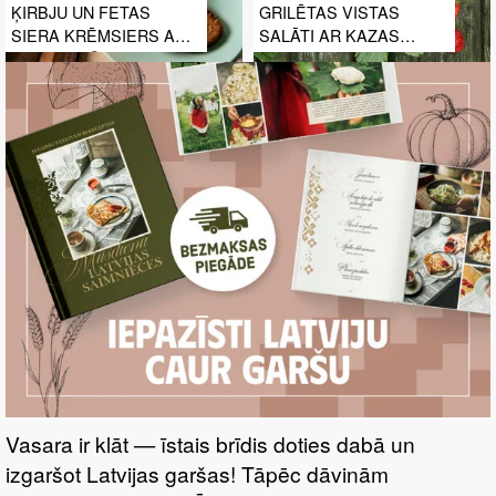
ĶIRBJU UN FETAS
GRILĒTAS VISTAS
SIERA KRĒMSIERS AR
SALĀTI AR KAZAS
MEDU UN ČILI
SIERU UN ZEMEŅU UN
MAGOŅU MĒRCI
Vasara ir klāt — īstais brīdis doties dabā un
izgaršot Latvijas garšas! Tāpēc dāvinām