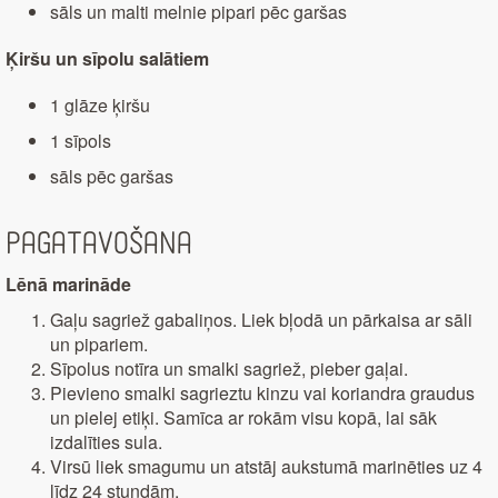
sāls un malti melnie pipari pēc garšas
Ķiršu un sīpolu salātiem
1 glāze ķiršu
1 sīpols
sāls pēc garšas
Pagatavošana
Lēnā marināde
Gaļu sagriež gabaliņos. Liek bļodā un pārkaisa ar sāli
un pipariem.
Sīpolus notīra un smalki sagriež, pieber gaļai.
Pievieno smalki sagrieztu kinzu vai koriandra graudus
un pielej etiķi. Samīca ar rokām visu kopā, lai sāk
izdalīties sula.
Virsū liek smagumu un atstāj aukstumā marinēties uz 4
līdz 24 stundām.