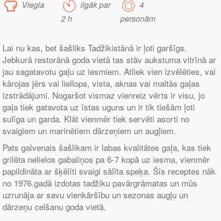
Viegla
ilgāk par
4
2 h
personām
Lai nu kas, bet šašliks Tadžikistānā ir ļoti garšīgs.
Jebkurā restorānā goda vietā tas stāv aukstuma vitrīnā ar
jau sagatavotu gaļu uz iesmiem. Atliek vien izvēlēties, vai
kārojas jērs vai liellops, vista, aknas vai maltās gaļas
izstrādājumi. Nogaršot vismaz vienreiz vērts ir visu, jo
gaļa tiek gatavota uz īstas uguns un ir tik tiešām ļoti
sulīga un garda. Klāt vienmēr tiek servēti asorti no
svaigiem un marinētiem dārzeņiem un augļiem.
Pats galvenais šašlikam ir labas kvalitātes gaļa, kas tiek
grilēta nelielos gabaliņos pa 6-7 kopā uz iesma, vienmēr
papildināta ar šķēlīti svaigi sālīta speķa. Šīs receptes nāk
no 1976.gadā izdotas tadžiku pavārgrāmatas un mūs
uzrunāja ar savu vienkāršību un sezonas augļu un
dārzeņu celšanu goda vietā.