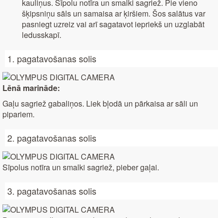
kauliņus. Sīpolu notīra un smalki sagriež. Pie vieno
šķipsniņu sāls un samaisa ar ķiršiem. Šos salātus var
pasniegt uzreiz vai arī sagatavot iepriekš un uzglabāt
ledusskapī.
1. pagatavošanas solis
Lēnā marināde:
Gaļu sagriež gabaliņos. Liek bļodā un pārkaisa ar sāli un
pipariem.
2. pagatavošanas solis
Sīpolus notīra un smalki sagriež, pieber gaļai.
3. pagatavošanas solis