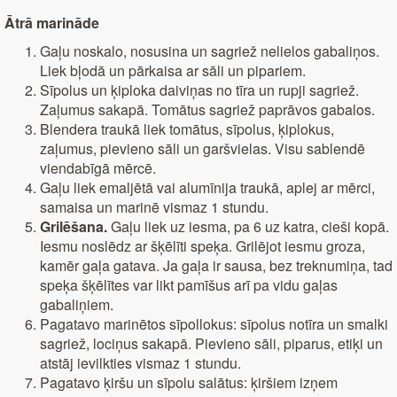
Ātrā marināde
Gaļu noskalo, nosusina un sagriež nelielos gabaliņos.
Liek bļodā un pārkaisa ar sāli un pipariem.
Sīpolus un ķiploka daiviņas no tīra un rupji sagriež.
Zaļumus sakapā. Tomātus sagriež paprāvos gabalos.
Blendera traukā liek tomātus, sīpolus, ķiplokus,
zaļumus, pievieno sāli un garšvielas. Visu sablendē
viendabīgā mērcē.
Gaļu liek emaljētā vai alumīnija traukā, aplej ar mērci,
samaisa un marinē vismaz 1 stundu.
Grilēšana.
Gaļu liek uz iesma, pa 6 uz katra, cieši kopā.
Iesmu noslēdz ar šķēlīti speķa. Grilējot iesmu groza,
kamēr gaļa gatava. Ja gaļa ir sausa, bez treknumiņa, tad
speķa šķēlītes var likt pamīšus arī pa vidu gaļas
gabaliņiem.
Pagatavo marinētos sīpollokus: sīpolus notīra un smalki
sagriež, lociņus sakapā. Pievieno sāli, piparus, etiķi un
atstāj ievilkties vismaz 1 stundu.
Pagatavo ķiršu un sīpolu salātus: ķiršiem izņem