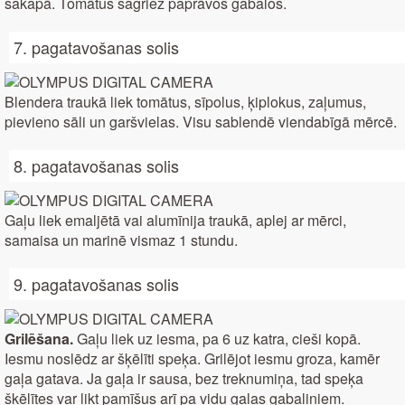
sakapā. Tomātus sagriež paprāvos gabalos.
7. pagatavošanas solis
Blendera traukā liek tomātus, sīpolus, ķiplokus, zaļumus,
pievieno sāli un garšvielas. Visu sablendē viendabīgā mērcē.
8. pagatavošanas solis
Gaļu liek emaljētā vai alumīnija traukā, aplej ar mērci,
samaisa un marinē vismaz 1 stundu.
9. pagatavošanas solis
Grilēšana.
Gaļu liek uz iesma, pa 6 uz katra, cieši kopā.
Iesmu noslēdz ar šķēlīti speķa. Grilējot iesmu groza, kamēr
gaļa gatava. Ja gaļa ir sausa, bez treknumiņa, tad speķa
šķēlītes var likt pamīšus arī pa vidu gaļas gabaliņiem.