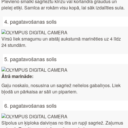
Pievieno smalki sagrieztu kinzu vai koriandra graudus un
pielej etiķi. Samīca ar rokām visu kopā, lai sāk izdalīties sula.
4. pagatavošanas solis
Virsū liek smagumu un atstāj aukstumā marinēties uz 4 līdz
24 stundām.
5. pagatavošanas solis
Ātrā marināde:
Gaļu noskalo, nosusina un sagriež nelielos gabaliņos. Liek
bļodā un pārkaisa ar sāli un pipariem.
6. pagatavošanas solis
Sīpolus un ķiploka daiviņas no tīra un rupji sagriež. Zaļumus