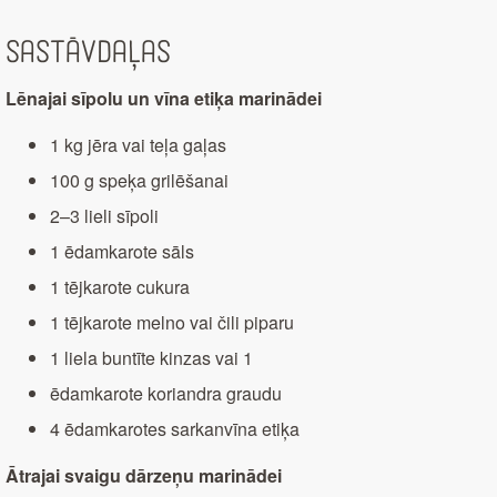
Sastāvdaļas
Lēnajai sīpolu un vīna etiķa marinādei
1 kg jēra vai teļa gaļas
100 g speķa grilēšanai
2–3 lieli sīpoli
1 ēdamkarote sāls
1 tējkarote cukura
1 tējkarote melno vai čili piparu
1 liela buntīte kinzas vai 1
ēdamkarote koriandra graudu
4 ēdamkarotes sarkanvīna etiķa
Ātrajai svaigu dārzeņu marinādei