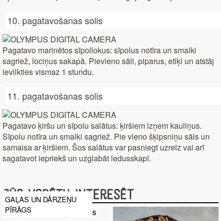
10. pagatavošanas solis
Pagatavo marinētos sīpollokus: sīpolus notīra un smalki
sagriež, lociņus sakapā. Pievieno sāli, piparus, etiķi un atstāj
ievilkties vismaz 1 stundu.
11. pagatavošanas solis
Pagatavo ķiršu un sīpolu salātus: ķiršiem izņem kauliņus.
Sīpolu notīra un smalki sagriež. Pie vieno šķipsniņu sāls un
samaisa ar ķiršiem. Šos salātus var pasniegt uzreiz vai arī
sagatavot iepriekš un uzglabāt ledusskapī.
Jūs varētu interesēt
GAĻAS UN DĀRZEŅU
PĪRĀGS