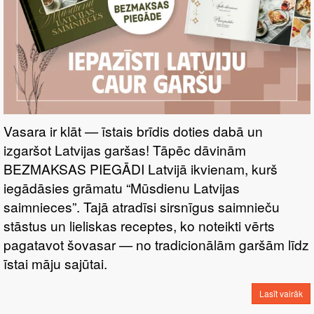
Vasara ir klāt — īstais brīdis doties dabā un
izgaršot Latvijas garšas! Tāpēc dāvinām
BEZMAKSAS PIEGĀDI Latvijā ikvienam, kurš
iegādāsies grāmatu “Mūsdienu Latvijas
saimnieces”. Tajā atradīsi sirsnīgus saimnieču
stāstus un lieliskas receptes, ko noteikti vērts
pagatavot šovasar — no tradicionālām garšām līdz
īstai māju sajūtai.
Lasīt vairāk