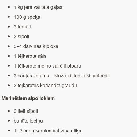
1 kg jēra vai teļa gaļas
100 g speķa
3 tomāti
2 sīpoli
3–4 daiviņas ķiploka
1 tējkarote sāls
1 tējkarote melno vai čili piparu
3 saujas zaļumu – kinza, dilles, loki, pētersīļi
2 tējkarotes koriandra graudu
Marinētiem sīpollokiem
3 lieli sīpoli
buntīte lociņu
1–2 ēdamkarotes baltvīna etiķa