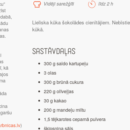
Vidēji sarežģīti
līdz 2 h
cu”
īst
 dabā,
Lieliska kūka šokolādes cienītājiem. Nebīstiet
ažādu
kūkā.
šanas
as.
Sastāvdaļas
i
as
300 g saldo kartupeļu
ī, kā
3 olas
ajos
uma
300 g brūnā cukura
220 g olīveļļas
rāda
30 g kakao
cina
200 g mandeļu miltu
 garšu
1,5 tējkarotes cepamā pulvera
bnicas.lv
)
šķipsniņa sāls