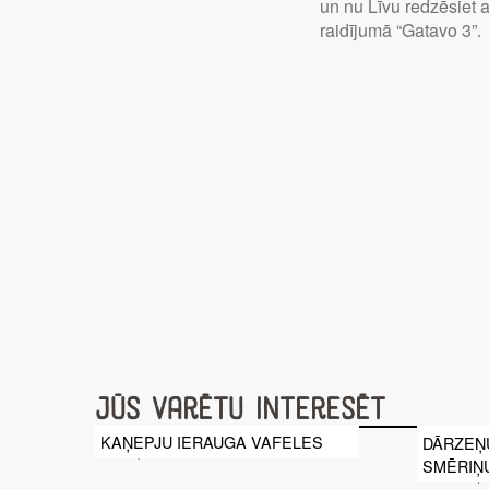
un nu Līvu redzēsiet a
raidījumā “Gatavo 3”.
Jūs varētu interesēt
KAŅEPJU IERAUGA VAFELES
DĀRZEŅ
SMĒRIŅ