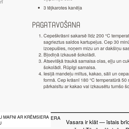
rī
3 tējkarotes kanēļa
Pagatavošana
Cepeškrāsni sakarsē līdz 200 °C temperat
sagrieztus saldos kartupeļus. Cep 30 minūt
izcepušies, noņem mizu un ar dakšiņu sa
Bļodiņā izkausē šokolādi.
Atsevišķā traukā samaisa olas, eļļu un cu
šokolādi. Rūpīgi samaisa.
Iesijā mandeļu miltus, kakao, sāli un cepa
formā. Cep krāsnī 180 °C temperatūrā 50
pārkaisītu ar kakao vai izkausētu tumšo šo
U MAFNI AR KRĒMSIERA
Vasara ir klāt — īstais br
U