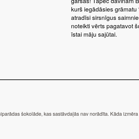
garšas! Tāpēc dāvinām 
kurš iegādāsies grāmatu 
atradīsi sirsnīgus saimnie
noteikti vērts pagatavot 
īstai māju sajūtai.
parādas šokolāde, kas sastāvdaļās nav norādīta. Kāda izmēra