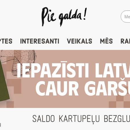
PTES
INTERESANTI
VEIKALS
MĒS
RA
SALDO KARTUPEĻU BEZGL
a