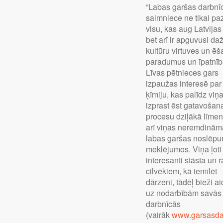
“Labas garšas darbnī
saimniece ne tikai paz
visu, kas aug Latvijas
bet arī ir apguvusi d
kultūru virtuves un ē
paradumus un īpatnīb
Līvas pētnieces gars
izpaužas interesē par
ķīmiju, kas palīdz viņa
izprast ēst gatavošan
procesu dziļākā līmen
arī viņas neremdinām
labas garšas noslēp
meklējumos. Viņa ļoti
interesanti stāsta un 
cilvēkiem, kā iemīlēt
dārzeni, tādēļ bieži ai
uz nodarbībām savās
darbnīcās
(vairāk
www.garsasdar