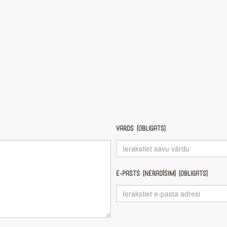
Vārds (obligāts)
E-pasts (nerādīsim) (obligāts)