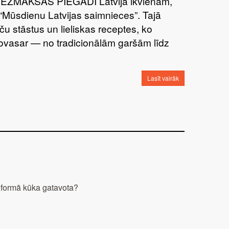
BEZMAKSAS PIEGĀDI Latvijā ikvienam,
“Mūsdienu Latvijas saimnieces”. Tajā
ču stāstus un lieliskas receptes, ko
šovasar — no tradicionālām garšām līdz
Lasīt vairāk
 formā kūka gatavota?