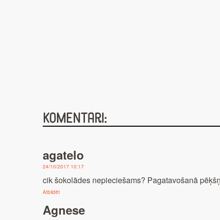
Komentāri:
agatelo
24/10/2017 10:17
cik šokolādes nepieciešams? Pagatavošanā pēķšņi
Atbildēt
Agnese