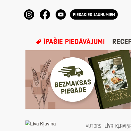
ĪPAŠIE PIEDĀVĀJUMI
RECE
Autors:
Līva Kļaviņ