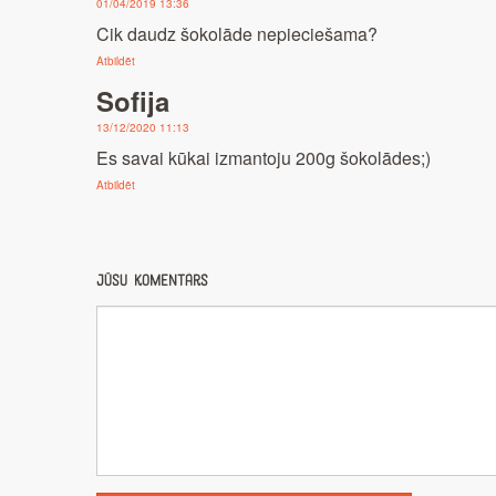
01/04/2019 13:36
Cik daudz šokolāde nepieciešama?
Atbildēt
Sofija
13/12/2020 11:13
Es savai kūkai izmantoju 200g šokolādes;)
Atbildēt
Jūsu komentārs