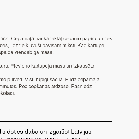
ūrai. Cepamajā traukā ieklāj cepamo papīru un liek
es, līdz tie kļuvuši pavisam mīksti. Kad kartupeļi
spaida viendabīgā masā.
kuru. Pievieno kartupeļa masu un izkausēto
mo pulveri. Visu rūpīgi sacilā. Pilda cepamajā
 minūtes. Pēc cepšanas atdzesē. Pasniedz
kolādi.
īdis doties dabā un izgaršot Latvijas