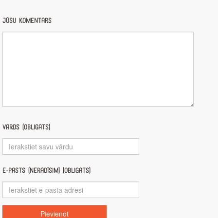
Jūsu komentārs
Vārds (obligāts)
E-pasts (nerādīsim) (obligāts)