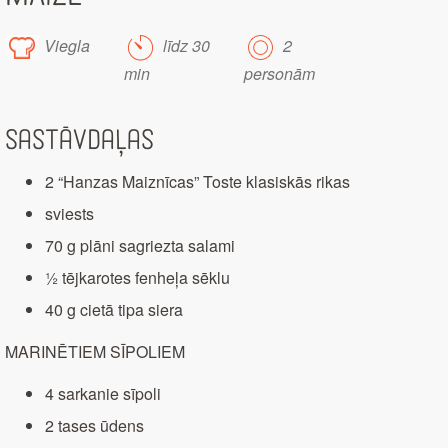
Viegla
līdz 30
2
min
personām
Sastāvdaļas
2 “Hanzas Maiznīcas” Toste klasiskās rikas
sviests
70 g plāni sagriezta salami
½ tējkarotes fenheļa sēklu
40 g cietā tipa siera
MARINĒTIEM SĪPOLIEM
4 sarkanie sīpoli
2 tases ūdens