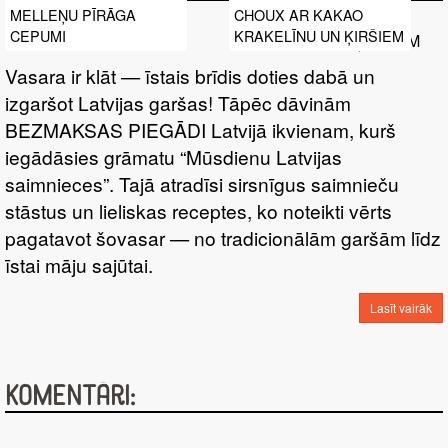
MELLEŅU PĪRĀGA
CHOUX AR KAKAO
CEPUMI
KRAKELĪNU UN ĶIRŠIEM
Vasara ir klāt — īstais brīdis doties dabā un
izgaršot Latvijas garšas! Tāpēc dāvinām
BEZMAKSAS PIEGĀDI Latvijā ikvienam, kurš
iegādāsies grāmatu “Mūsdienu Latvijas
saimnieces”. Tajā atradīsi sirsnīgus saimnieču
stāstus un lieliskas receptes, ko noteikti vērts
pagatavot šovasar — no tradicionālām garšām līdz
īstai māju sajūtai.
Lasīt vairāk
Komentāri: