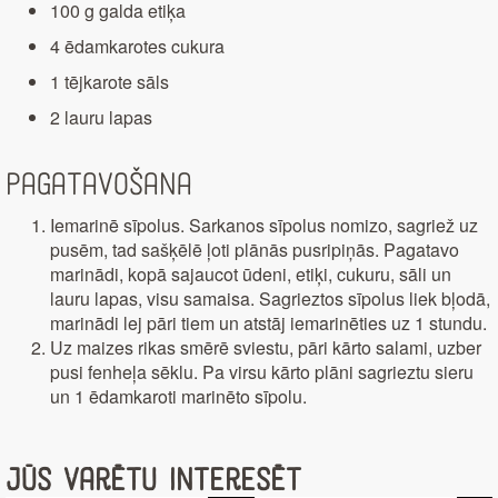
100 g galda etiķa
4 ēdamkarotes cukura
1 tējkarote sāls
2 lauru lapas
Pagatavošana
Iemarinē sīpolus. Sarkanos sīpolus nomizo, sagriež uz
pusēm, tad sašķēlē ļoti plānās pusripiņās. Pagatavo
marinādi, kopā sajaucot ūdeni, etiķi, cukuru, sāli un
lauru lapas, visu samaisa. Sagrieztos sīpolus liek bļodā,
marinādi lej pāri tiem un atstāj iemarinēties uz 1 stundu.
Uz maizes rikas smērē sviestu, pāri kārto salami, uzber
pusi fenheļa sēklu. Pa virsu kārto plāni sagrieztu sieru
un 1 ēdamkaroti marinēto sīpolu.
Jūs varētu interesēt