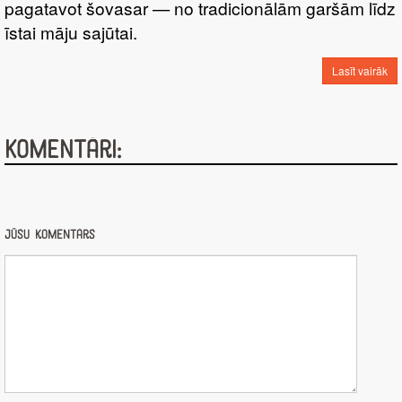
pagatavot šovasar — no tradicionālām garšām līdz
īstai māju sajūtai.
Lasīt vairāk
Komentāri:
Jūsu komentārs