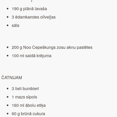
190 g plānā lavaša
3 ēdamkarotes olīveļļas
sāls
200 g Noo Cepeškungs zosu aknu pastētes
100 ml saldā krējuma
ČATNIJAM
3 lieli bumbieri
1 mazs sīpols
160 ml ābolu etiķa
60 g brūnā cukura