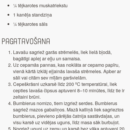
¼ tējkarotes muskatriekstu
1 kanēļa standziņa
¼ tējkarotes sāls
Pagatavošana
Lavašu sagriež garās strēmelēs, liek lielā bļodā,
bagātīgi aplej ar eļļu un samaisa.
Uz cepamās pannas, kas noklāta ar cepamo papīru,
vienā kārtā izklāj eļļainās lavaša strēmeles. Apber ar
sāli vai citām sev mīļām garšvielām.
Cepeškrāsni uzkarsē līdz 200 ºC temperatūrai, liek
cepties lavaša čipsus aptuveni 8–10 minūtes, līdz tie ir
zeltaini brūni.
Bumbierus nomizo, tiem izgriež serdes. Bumbierus
sagriež mazos gabaliņos. Mazā katliņā liek sagrieztos
bumbierus, pievieno pārējās čatnija sastāvdaļas, un
visu karsē uz vidējas uguns, līdz masa sāk burbuļot.
Nogriež uguni uz zemu un karsē bez vāka aptuveni 20