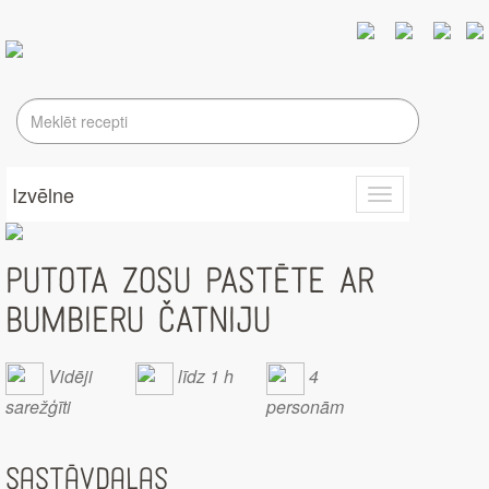
Izvēlne
Toggle
navigation
PUTOTA ZOSU PASTĒTE AR
BUMBIERU ČATNIJU
Vidēji
līdz 1 h
4
sarežģīti
personām
Sastāvdaļas