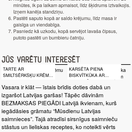
minūtes, ik pa laikam apmaisot, līdz šķidrums iztvaikojis.
Izņem kanēļa standziņu.
Pastēti saputo kopā ar saldo krējumu, līdz masa ir
gaisīga un viendabīga.
Pasniedz kā uzkodu, kopā servējot lavaša čipsus,
putoto pastēti un bumbieru čatniju.
Jūs varētu interesēt
TARTE AR
KARSĒTA PIENA
SMILTSĒRKŠĶU KRĒMU
BISKVĪTKŪKA AR
UN MERINGU
PUTUKRĒJUMU UN
Vasara ir klāt — īstais brīdis doties dabā un
AUGĻIEM
izgaršot Latvijas garšas! Tāpēc dāvinām
BEZMAKSAS PIEGĀDI Latvijā ikvienam, kurš
iegādāsies grāmatu “Mūsdienu Latvijas
saimnieces”. Tajā atradīsi sirsnīgus saimnieču
stāstus un lieliskas receptes, ko noteikti vērts