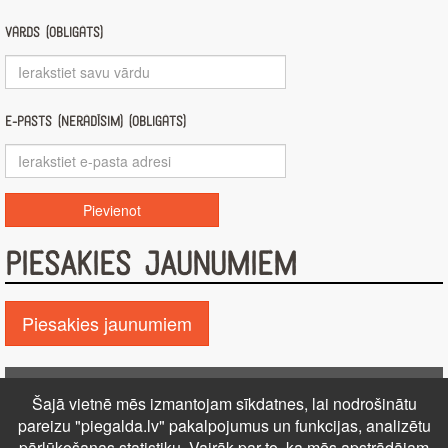
Vārds (obligāts)
E-pasts (nerādīsim) (obligāts)
PIESAKIES JAUNUMIEM
Piesakies jaunumiem
Pie GALDA!
Šajā vietnē mēs izmantojam sīkdatnes, lai nodrošinātu
Kontakti
Reklāma
Par mums
Autortiesības
pareizu "piegalda.lv" pakalpojumus un funkcijas, analizētu
pārlūkošanas statistiku. Vairāk par to, ka mēs apstrādājam