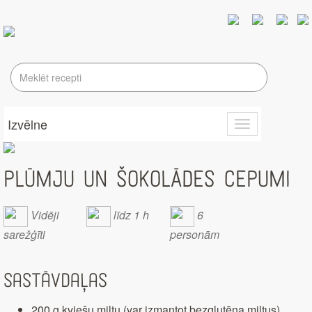
Izvēlne
Toggle
navigation
PLŪMJU UN ŠOKOLĀDES CEPUMI
Vidēji
līdz 1 h
6
sarežģīti
personām
Sastāvdaļas
200 g kviešu miltu (var izmantot bezglutēna miltus)