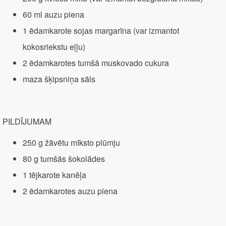
60 ml auzu piena
1 ēdamkarote sojas margarīna (var izmantot
kokosriekstu eļļu)
2 ēdamkarotes tumšā muskovado cukura
maza šķipsniņa sāls
PILDĪJUMAM
250 g žāvētu mīksto plūmju
80 g tumšās šokolādes
1 tējkarote kanēļa
2 ēdamkarotes auzu piena