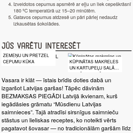
Izveidotos cepumus apsmērē ar eļļu un liek cepeškrāsnī
180 ºC temperatūrā uz 15–20 minūtēm.
Gatavos cepumus atdzesē un pāri pārlej nedaudz
izkausētas šokolādes.
Jūs varētu interesēt
ZEMEŅU UN PRETZEL
CEPUMU KŪKA
KŪPINĀTAS MAKRELES
UN KARTUPEĻU SALĀTI
AR CĒZARA MĒRCI
Vasara ir klāt — īstais brīdis doties dabā un
izgaršot Latvijas garšas! Tāpēc dāvinām
BEZMAKSAS PIEGĀDI Latvijā ikvienam, kurš
iegādāsies grāmatu “Mūsdienu Latvijas
saimnieces”. Tajā atradīsi sirsnīgus saimnieču
stāstus un lieliskas receptes, ko noteikti vērts
pagatavot šovasar — no tradicionālām garšām līdz