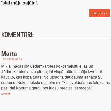
īstai māju sajūtai.
Lasīt vairāk
Komentāri:
Marta
17/02/2020 06:39
Mīklai nācās likt 6ēdamkarotes kokosriekstu eļļas un
4ēdamkarotes auzu piena, lai vispār būtu iespēja izveidot
kaut ko, kas kopā turas. No uzrādītā daudzuma sanāca 23
cepumu. Kokosriekstu eļļu pirms mīklas veidošanas ieteicams
pasildīt! Kopumā gardi, bet lūdzu precizējiet recepti!
Atbildēt