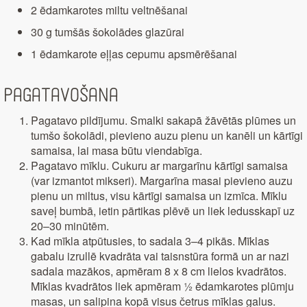
2 ēdamkarotes miltu veltnēšanai
30 g tumšās šokolādes glazūrai
1 ēdamkarote eļļas cepumu apsmērēšanai
Pagatavošana
Pagatavo pildījumu. Smalki sakapā žāvētās plūmes un
tumšo šokolādi, pievieno auzu pienu un kanēli un kārtīgi
samaisa, lai masa būtu viendabīga.
Pagatavo mīklu. Cukuru ar margarīnu kārtīgi samaisa
(var izmantot mikseri). Margarīna masai pievieno auzu
pienu un miltus, visu kārtīgi samaisa un izmīca. Mīklu
saveļ bumbā, ietin pārtikas plēvē un liek ledusskapī uz
20–30 minūtēm.
Kad mīkla atpūtusies, to sadala 3–4 pikās. Mīklas
gabalu izrullē kvadrāta vai taisnstūra formā un ar nazi
sadala mazākos, apmēram 8 x 8 cm lielos kvadrātos.
Mīklas kvadrātos liek apmēram ½ ēdamkarotes plūmju
masas, un salipina kopā visus četrus mīklas galus.