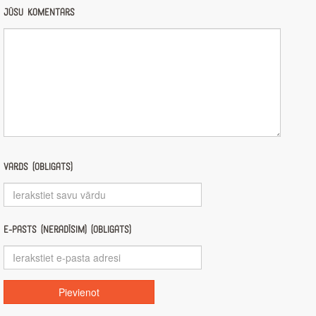
Jūsu komentārs
Vārds (obligāts)
E-pasts (nerādīsim) (obligāts)