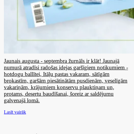
Jaunais augusta - septembra žurnāls ir klāt! Jaunajā
numurā atradīsi radošas idejas garšīgiem notikumiem -
hotdogu ballītei, Itāļu pastas vakaram, sātīgām
brokastīm, garšām piesātinātām pusdienām, veselīgām
vakariņām, krājumiem konservu plauktiņam un,
protams, desertu baudīšanai, šoreiz ar saldējumu
galvenajā lomā.
Lasīt vairāk