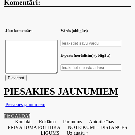
Komentāri:
Jūsu komentārs
Vārds (obligāts)
E-pasts (nerādīsim) (obligāts)
PIESAKIES JAUNUMIEM
Piesakies jaunumiem
Pie GALDA!
Kontakti
Reklāma
Par mums
Autortiesības
PRIVĀTUMA POLITIKA
NOTEIKUMI – DISTANCES
LĪGUMS
Uz augšu ↑