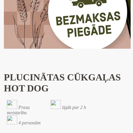
PLUCINĀTAS CŪKGAĻAS
HOT DOG
Prasa
ilgāk par 2 h
meistarību
4 personām