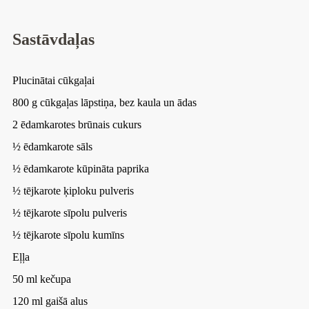
Sastāvdaļas
Plucinātai cūkgaļai
800 g cūkgaļas lāpstiņa, bez kaula un ādas
2 ēdamkarotes brūnais cukurs
½ ēdamkarote sāls
½ ēdamkarote kūpināta paprika
½ tējkarote ķiploku pulveris
½ tējkarote sīpolu pulveris
½ tējkarote sīpolu kumīns
Eļļa
50 ml kečupa
120 ml gaišā alus