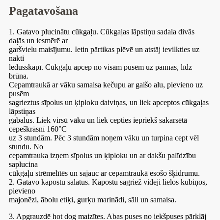
Pagatavošana
1. Gatavo plucinātu cūkgaļu. Cūkgaļas lāpstiņu sadala divās
daļās un iesmērē ar
garšvielu maisījumu. Ietin pārtikas plēvē un atstāj ievilkties uz
nakti
ledusskapī. Cūkgaļu apcep no visām pusēm uz pannas, līdz
brūna.
Cepamtraukā ar vāku samaisa kečupu ar gaišo alu, pievieno uz
pusēm
sagrieztus sīpolus un ķiploku daiviņas, un liek apceptos cūkgaļas
lāpstiņas
gabalus. Liek virsū vāku un liek cepties iepriekš sakarsētā
cepeškrāsnī 160°C
uz 3 stundām. Pēc 3 stundām noņem vāku un turpina cept vēl
stundu. No
cepamtrauka izņem sīpolus un ķiploku un ar dakšu palīdzību
saplucina
cūkgaļu strēmelītēs un sajauc ar cepamtraukā esošo šķidrumu.
2. Gatavo kāpostu salātus. Kāpostu sagriež vidēji lielos kubiņos,
pievieno
majonēzi, ābolu etiķi, gurķu marinādi, sāli un samaisa.
3. Apgrauzdē hot dog maizītes. Abas puses no iekšpuses pārklāj