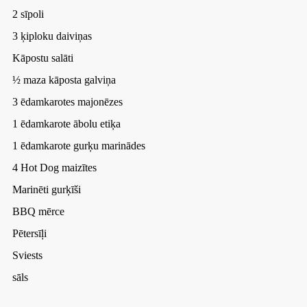
2 sīpoli
3 ķiploku daiviņas
Kāpostu salāti
½ maza kāposta galviņa
3 ēdamkarotes majonēzes
1 ēdamkarote ābolu etiķa
1 ēdamkarote gurķu marinādes
4 Hot Dog maizītes
Marinēti gurķīši
BBQ mērce
Pētersīļi
Sviests
sāls