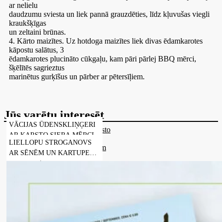
ar nelielu
daudzumu sviesta un liek pannā grauzdēties, līdz kļuvušas viegli
kraukšķīgas
un zeltaini brūnas.
4. Kārto maizītes. Uz hotdoga maizītes liek divas ēdamkarotes
kāpostu salātus, 3
ēdamkarotes plucināto cūkgaļu, kam pāri pārlej BBQ mērci,
šķēlītēs sagrieztus
marinētus gurķīšus un pārber ar pētersīļiem.
Jūs varētu interesēt
VĀCIJAS ŪDENSKLIŅĢERI
AR KARSTO SIERA MĒRCI
LIELLOPU STROGANOVS
AR SĒNĒM UN KARTUPEĻU
BIEZENI