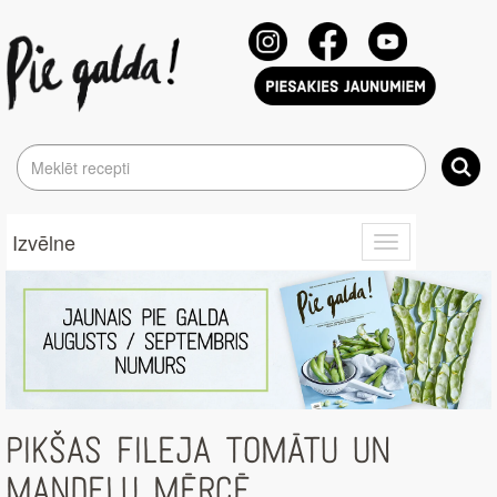
Izvēlne
Toggle
navigation
PIKŠAS FILEJA TOMĀTU UN
MANDEĻU MĒRCĒ