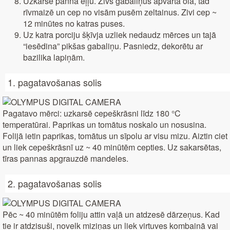
Uzkarsē pannā eļļu. Zivs gabaliņus apvārta olā, tad
rīvmaizē un cep no visām pusēm zeltainus. Zivi cep ~
12 minūtes no katras puses.
Uz katra porciju šķīvja uzliek nedaudz mērces un tajā
“iesēdina” pikšas gabaliņu. Pasniedz, dekorētu ar
bazilika lapiņām.
1. pagatavošanas solis
Pagatavo mērci: uzkarsē cepeškrāsni līdz 180 °C
temperatūrai. Paprikas un tomātus noskalo un nosusina.
Folijā ietin paprikas, tomātus un sīpolu ar visu mizu. Aiztin ciet
un liek cepeškrāsnī uz ~ 40 minūtēm cepties. Uz sakarsētas,
tīras pannas apgrauzdē mandeles.
2. pagatavošanas solis
Pēc ~ 40 minūtēm foliju attin vaļā un atdzesē dārzeņus. Kad
tie ir atdzisuši, novelk miziņas un liek virtuves kombainā vai