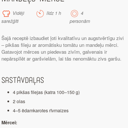
Vidēji
līdz 1 h
4
sarežģīti
personām
Šajā receptē izbaudiet ļoti kvalitatīvu un augstvērtīgu zivi
– pikšas fileju ar aromātisku tomātu un mandeļu mērci.
Gatavojot mērces un piedevas zivīm, galvenais ir
nepārspīlēt ar garšvielām, lai tās nenomāktu zivs garšu.
Sastāvdaļas
4 pikšas filejas (katra 100–150 g)
2 olas
4–5 ēdamkarotes rīvmaizes
Mērcei: