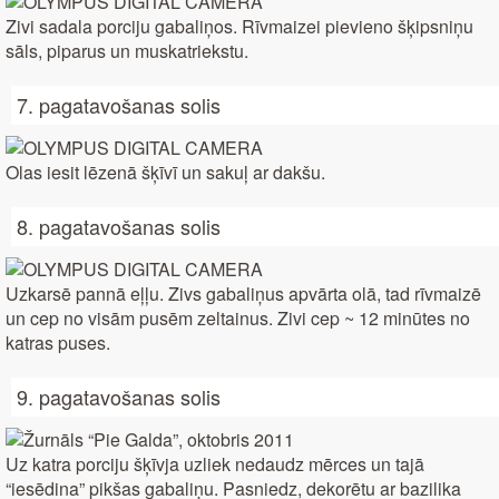
Zivi sadala porciju gabaliņos. Rīvmaizei pievieno šķipsniņu
sāls, piparus un muskatriekstu.
7. pagatavošanas solis
Olas iesit lēzenā šķīvī un sakuļ ar dakšu.
8. pagatavošanas solis
Uzkarsē pannā eļļu. Zivs gabaliņus apvārta olā, tad rīvmaizē
un cep no visām pusēm zeltainus. Zivi cep ~ 12 minūtes no
katras puses.
9. pagatavošanas solis
Uz katra porciju šķīvja uzliek nedaudz mērces un tajā
“iesēdina” pikšas gabaliņu. Pasniedz, dekorētu ar bazilika