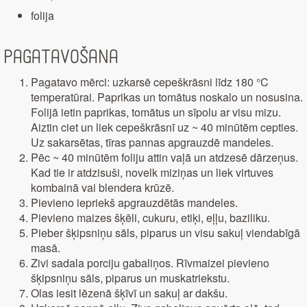
folija
Pagatavošana
Pagatavo mērci: uzkarsē cepeškrāsni līdz 180 °C
temperatūrai. Paprikas un tomātus noskalo un nosusina.
Folijā ietin paprikas, tomātus un sīpolu ar visu mizu.
Aiztin ciet un liek cepeškrāsnī uz ~ 40 minūtēm cepties.
Uz sakarsētas, tīras pannas apgrauzdē mandeles.
Pēc ~ 40 minūtēm foliju attin vaļā un atdzesē dārzeņus.
Kad tie ir atdzisuši, novelk miziņas un liek virtuves
kombainā vai blendera krūzē.
Pievieno iepriekš apgrauzdētās mandeles.
Pievieno maizes šķēli, cukuru, etiķi, eļļu, baziliku.
Pieber šķipsniņu sāls, piparus un visu sakuļ viendabīgā
masā.
Zivi sadala porciju gabaliņos. Rīvmaizei pievieno
šķipsniņu sāls, piparus un muskatriekstu.
Olas iesit lēzenā šķīvī un sakuļ ar dakšu.