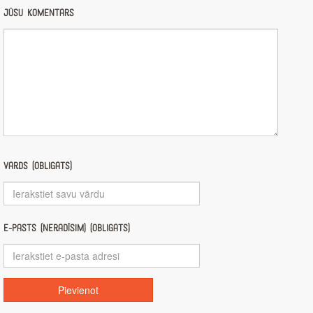
Jūsu komentārs
Vārds (obligāts)
E-pasts (nerādīsim) (obligāts)