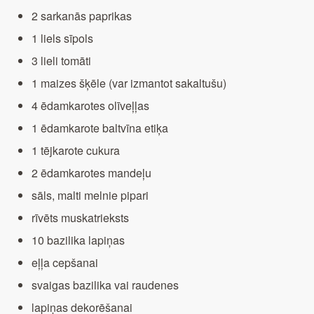
2 sarkanās paprikas
1 liels sīpols
3 lieli tomāti
1 maizes šķēle (var izmantot sakaltušu)
4 ēdamkarotes olīveļļas
1 ēdamkarote baltvīna etiķa
1 tējkarote cukura
2 ēdamkarotes mandeļu
sāls, malti melnie pipari
rīvēts muskatrieksts
10 bazilika lapiņas
eļļa cepšanai
svaigas bazilika vai raudenes
lapiņas dekorēšanai