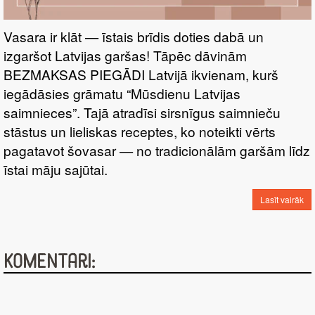
Vasara ir klāt — īstais brīdis doties dabā un
izgaršot Latvijas garšas! Tāpēc dāvinām
BEZMAKSAS PIEGĀDI Latvijā ikvienam, kurš
iegādāsies grāmatu “Mūsdienu Latvijas
saimnieces”. Tajā atradīsi sirsnīgus saimnieču
stāstus un lieliskas receptes, ko noteikti vērts
pagatavot šovasar — no tradicionālām garšām līdz
īstai māju sajūtai.
Lasīt vairāk
Komentāri: