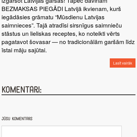
izgaršot Latvijas garšas! Tāpēc dāvinām
BEZMAKSAS PIEGĀDI Latvijā ikvienam, kurš
iegādāsies grāmatu “Mūsdienu Latvijas
saimnieces”. Tajā atradīsi sirsnīgus saimnieču
stāstus un lieliskas receptes, ko noteikti vērts
pagatavot šovasar — no tradicionālām garšām līdz
īstai māju sajūtai.
Lasīt vairāk
Komentāri:
Jūsu komentārs