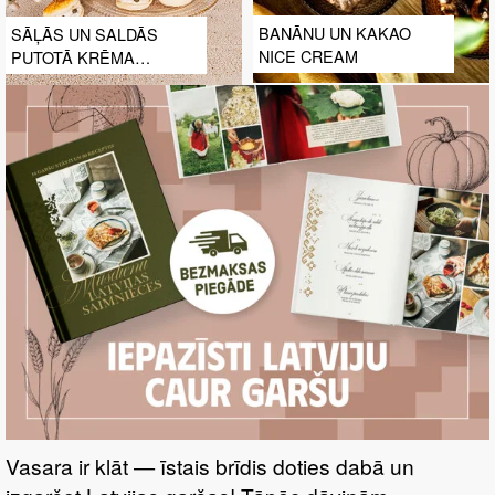
BANĀNU UN KAKAO
SĀĻĀS UN SALDĀS
NICE CREAM
PUTOTĀ KRĒMA
KABATIŅAS
Vasara ir klāt — īstais brīdis doties dabā un