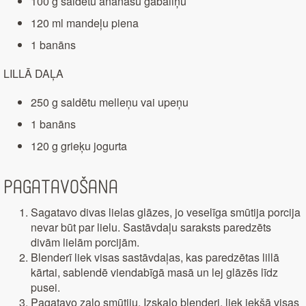
100 g saldētu ananasu gabaliņu
120 ml mandeļu piena
1 banāns
LILLĀ DAĻA
250 g saldētu melleņu vai upeņu
1 banāns
120 g grieķu jogurta
Pagatavošana
Sagatavo divas lielas glāzes, jo veselīga smūtija porcija
nevar būt par lielu. Sastāvdaļu saraksts paredzēts
divām lielām porcijām.
Blenderī liek visas sastāvdaļas, kas paredzētas lillā
kārtai, sablendē viendabīgā masā un lej glāzēs līdz
pusei.
Pagatavo zaļo smūtiju. Izskalo blenderi, liek iekšā visas