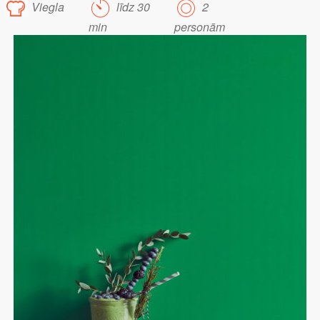
Viegla
līdz 30
2
min
personām