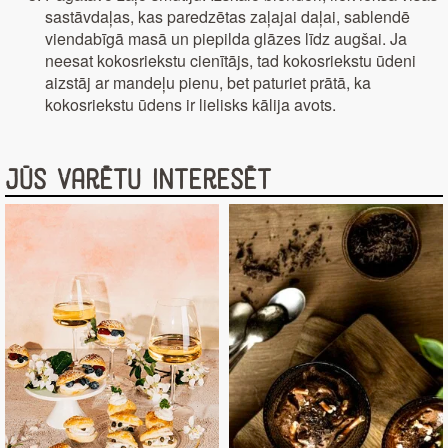
sastāvdaļas, kas paredzētas zaļajai daļai, sablendē
viendabīgā masā un piepilda glāzes līdz augšai. Ja
neesat kokosriekstu cienītājs, tad kokosriekstu ūdeni
aizstāj ar mandeļu pienu, bet paturiet prātā, ka
kokosriekstu ūdens ir lielisks kālija avots.
Jūs varētu interesēt