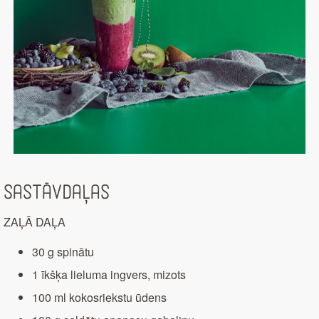
Sastāvdaļas
ZAĻĀ DAĻA
30 g spinātu
1 īkšķa lieluma ingvers, mizots
100 ml kokosriekstu ūdens