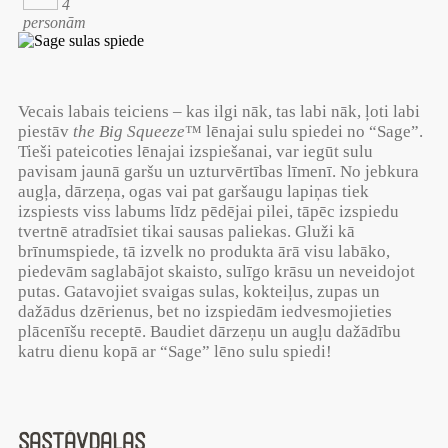
4
personām
Vecais labais teiciens – kas ilgi nāk, tas labi nāk, ļoti labi
piestāv
the Big Squeeze
™ lēnajai sulu spiedei no “Sage”.
Tieši pateicoties lēnajai izspiešanai, var iegūt sulu
pavisam jaunā garšu un uzturvērtības līmenī. No jebkura
augļa, dārzeņa, ogas vai pat garšaugu lapiņas tiek
izspiests viss labums līdz pēdējai pilei, tāpēc izspiedu
tvertnē atradīsiet tikai sausas paliekas. Gluži kā
brīnumspiede, tā izvelk no produkta ārā visu labāko,
piedevām saglabājot skaisto, sulīgo krāsu un neveidojot
putas. Gatavojiet svaigas sulas, kokteiļus, zupas un
dažādus dzērienus, bet no izspiedām iedvesmojieties
plācenīšu receptē. Baudiet dārzeņu un augļu dažādību
katru dienu kopā ar “Sage” lēno sulu spiedi!
Sastāvdaļas