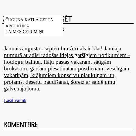
Jūs varētu interesēt
ČUGUNA KATLĀ CEPTA
ĀBOLKŪKA
LAIMES CEPUMIŅI
Jaunais augusta - septembra žurnāls ir klāt! Jaunajā
numurā atradīsi radošas idejas garšīgiem notikumiem -
hotdogu ballītei, Itāļu pastas vakaram, sātīgām
brokastīm, garšām piesātinātām pusdienām, veselīgām
vakariņām, krājumiem konservu plauktiņam un,
protams, desertu baudīšanai, šoreiz ar saldējumu
galvenajā lomā.
Lasīt vairāk
Komentāri: