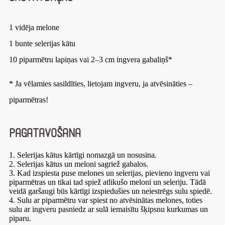
1 vidēja melone
1 bunte selerijas kātu
10 piparmētru lapiņas vai 2–3 cm ingvera gabaliņš*
* Ja vēlamies sasildīties, lietojam ingveru, ja atvēsināties –
piparmētras!
Pagatavošana
1. Selerijas kātus kārtīgi nomazgā un nosusina.
2. Selerijas kātus un meloni sagriež gabalos.
3. Kad izspiesta puse melones un selerijas, pievieno ingveru vai
piparmētras un tikai tad spiež atlikušo meloni un seleriju. Tādā
veidā garšaugi būs kārtīgi izspiedušies un neiestrēgs sulu spiedē.
4. Sulu ar piparmētru var spiest no atvēsinātas melones, toties
sulu ar ingveru pasniedz ar sulā iemaisītu šķipsnu kurkumas un
piparu.