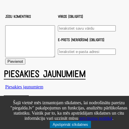
Jūsu komentārs
Vārds (obligāts)
E-pasts (nerādīsim) (obligāts)
PIESAKIES JAUNUMIEM
Piesakies jaunumiem
Pie GALDA!
Šajā vietnē mēs izmantojam sīkdatnes, lai nodrošinātu pareizu
Kontakti
Reklāma
Par mums
Autortiesības
"piegalda.lv" pakalpojumus un funkcijas, analizētu pārlūkošanas
PRIVĀTUMA POLITIKA
NOTEIKUMI – DISTANCES
statistiku. Vairāk par to, ka mēs apstrādājam sīkdatnes un citu
LĪGUMS
Uz augšu ↑
informāciju vari uzzināt mūsu
privātuma politikā
.
© 2026 Visas tiesības aizsargātas
Apstiprināt sīkdatnes