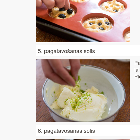
5. pagatavošanas solis
Pa
la
Pi
6. pagatavošanas solis