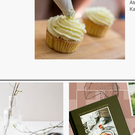
At
Ka