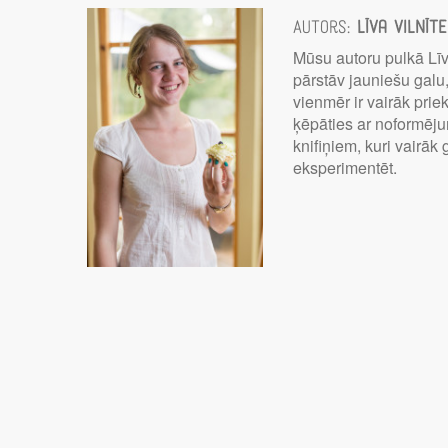
Autors:
Līva Vilnīte
Mūsu autoru pulkā Lī
pārstāv jauniešu galu
vienmēr ir vairāk prie
ķēpāties ar noformēj
knifiņiem, kuri vairāk 
eksperimentēt.