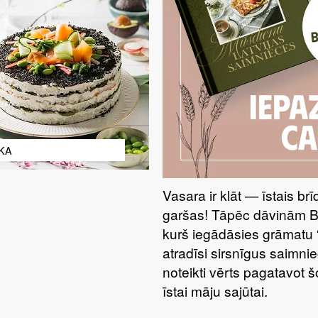
KA
Vasara ir klāt — īstais br
garšas! Tāpēc dāvinām 
kurš iegādāsies grāmatu 
atradīsi sirsnīgus saimnie
noteikti vērts pagatavot 
īstai māju sajūtai.