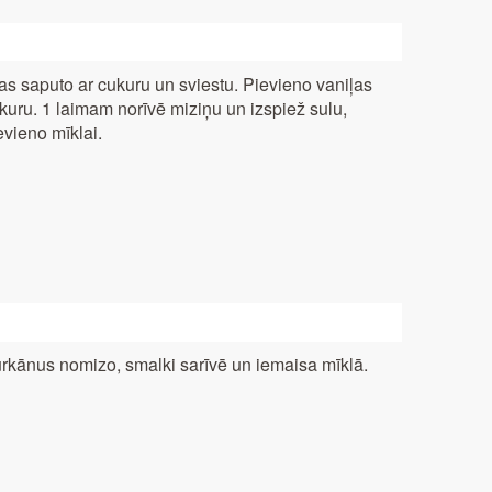
as saputo ar cukuru un sviestu. Pievieno vaniļas
kuru. 1 laimam norīvē miziņu un izspiež sulu,
evieno mīklai.
rkānus nomizo, smalki sarīvē un iemaisa mīklā.