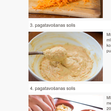
3. pagatavošanas solis
Mi
mī
ko
pu
4. pagatavošanas solis
Mī
me
20