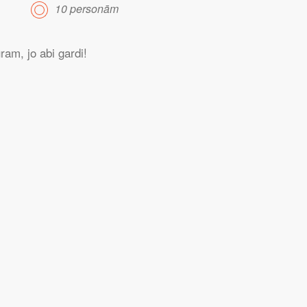
10 personām
am, jo abi gardi!