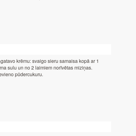
gatavo krēmu: svaigo sieru samaisa kopā ar 1
ima sulu un no 2 laimiem norīvētas miziņas.
evieno pūdercukuru.