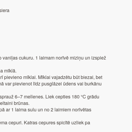
siera
o vaniļas cukuru. 1 laimam norīvē miziņu un izspiež
a mīklā.
ī pievieno mīklai. Mīklai vajadzētu būt biezai, bet
ā var pievienot līdz pusglāzei ūdens vai burkānu
iesprauž 6–7 mellenes. Liek cepties 180 °C grādu
eltaini brūnas.
ā ar 1 laima sulu un no 2 laimiem norīvētas
ma cepuri. Katras cepures spicītē uzliek pa