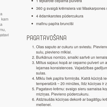
1 tējkarote cepamā pulvera
360 g svaigā krēmsiera vai Maskarpones 
va
4 ēdamkarotes pūdercukura
, kam
mafinu papīra bruncīši
ka
umu,
gatavi
Pagatavošana
Olas saputo ar cukuru un sviestu. Pievien
sulu, pievieno mīklai.
Burkānus nomizo, smalki sarīvē un iemais
Miltus sajauc kopā ar cepamo pulveri un ar
lejamas konsistences. Vajadzības gadījum
sulas.
Mīklu liek papīra formiņās. Katrā kūciņā 
temperatūrā ~ 20 minūtes, līdz kūciņas ir z
Pagatavo krēmu: svaigo sieru samaisa kop
miziņas. Pievieno pūdercukuru.
Atdzisušās kūciņas dekorē ar bagātīgu krē
mellenei.