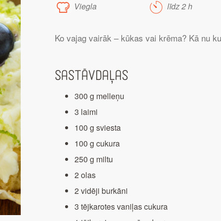
Viegla
līdz 2 h
Ko vajag vairāk – kūkas vai krēma? Kā nu kur
Sastāvdaļas
300 g melleņu
3 laimi
100 g sviesta
100 g cukura
250 g miltu
2 olas
2 vidēji burkāni
3 tējkarotes vaniļas cukura