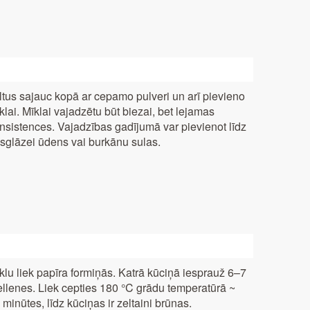
ltus sajauc kopā ar cepamo pulveri un arī pievieno
klai. Mīklai vajadzētu būt biezai, bet lejamas
nsistences. Vajadzības gadījumā var pievienot līdz
sglāzei ūdens vai burkānu sulas.
klu liek papīra formiņās. Katrā kūciņā iesprauž 6–7
llenes. Liek cepties 180 °C grādu temperatūrā ~
 minūtes, līdz kūciņas ir zeltaini brūnas.