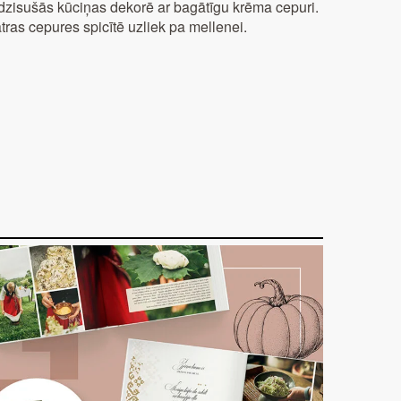
dzisušās kūciņas dekorē ar bagātīgu krēma cepuri.
tras cepures spicītē uzliek pa mellenei.