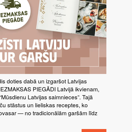
īdis doties dabā un izgaršot Latvijas
BEZMAKSAS PIEGĀDI Latvijā ikvienam,
“Mūsdienu Latvijas saimnieces”. Tajā
ču stāstus un lieliskas receptes, ko
šovasar — no tradicionālām garšām līdz