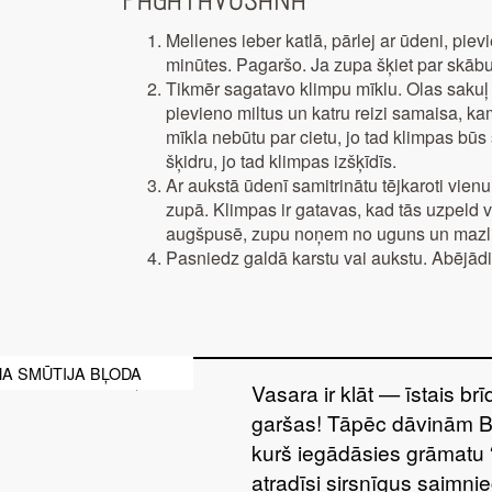
Pagatavošana
Mellenes ieber katlā, pārlej ar ūdeni, pi
minūtes. Pagaršo. Ja zupa šķiet par skābu,
Tikmēr sagatavo klimpu mīklu. Olas sakuļ
pievieno miltus un katru reizi samaisa, kamē
mīkla nebūtu par cietu, jo tad klimpas būs 
šķidru, jo tad klimpas izšķīdīs.
Ar aukstā ūdenī samitrinātu tējkaroti vien
zupā. Klimpas ir gatavas, kad tās uzpeld 
augšpusē, zupu noņem no uguns un mazli
Pasniedz galdā karstu vai aukstu. Abējādi
A SMŪTIJA BĻODA
Vasara ir klāt — īstais br
garšas! Tāpēc dāvinām 
kurš iegādāsies grāmatu 
atradīsi sirsnīgus saimnie