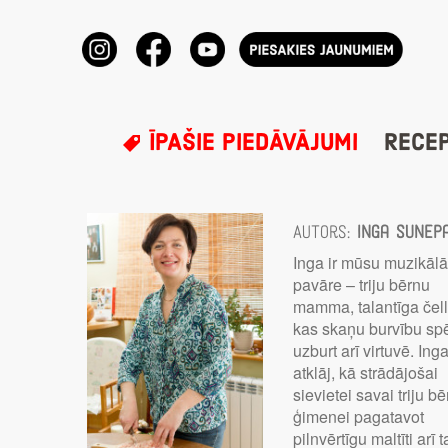
ĪPAŠIE PIEDĀVĀJUMI
RECE
Autors:
Inga Sunep
Inga ir mūsu muzikāl
pavāre – triju bērnu
mamma, talantīga čell
kas skaņu burvību sp
uzburt arī virtuvē. Ing
atklāj, kā strādājošai
sievietei savai triju b
ģimenei pagatavot
pilnvērtīgu maltīti arī t