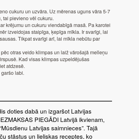
evieno cukuru un uzvāra. Uz mērenas uguns vāra 5-7
 tai pievieno vēl cukuru.
 ar krējumu un cukuru viendabīgā masā. Pa karotei
r izveidojas staipīga, ķepīga mīkla. Ir svarīgi, lai
sausas. Tikpat svarīgi arī, lai mīkla nebūtu par
u pēc otras veido klimpas un laiž vārošajā melleņu
virspusē. Kad visas klimpas uzpeldējušas
et atdzesē.
 garšo labi.
īdis doties dabā un izgaršot Latvijas
BEZMAKSAS PIEGĀDI Latvijā ikvienam,
“Mūsdienu Latvijas saimnieces”. Tajā
ču stāstus un lieliskas receptes, ko