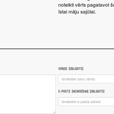
noteikti vērts pagatavot 
īstai māju sajūtai.
Vārds (obligāts)
E-pasts (nerādīsim) (obligāts)