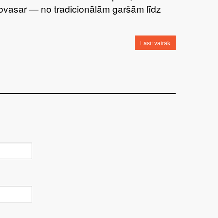
šovasar — no tradicionālām garšām līdz
Lasīt vairāk