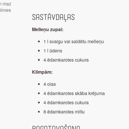
am maz
ēlmes
Sastāvdaļas
Melleņu zupai:
1 l svaigu vai saldētu melleņu
1 l ūdens
4 ēdamkarotes cukura
Klimpām:
4 olas
4 ēdamkarotes skāba krējuma
4 ēdamkarotes cukura
8 ēdamkarotes miltu