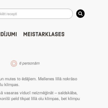
IDĪJUMI
MEISTARKLASES
6 personām
un mutes to ēdājiem. Mellenes lillā nokrāso
olu klimpas.
ašā vasaras viducī neizmēģināt – saldskāba,
onīši peld tikpat lillā olu klimpas, bet klimpu