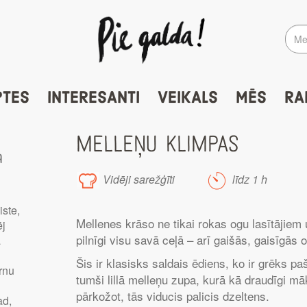
PTES
INTERESANTI
VEIKALS
MĒS
RA
MELLEŅU KLIMPAS
a
Vidēji sarežģīti
līdz 1 h
ā
iste,
Mellenes krāso ne tikai rokas ogu lasītājiem 
ēj
pilnīgi visu savā ceļā – arī gaišās, gaisīgās 
a
Šis ir klasisks saldais ēdiens, ko ir grēks p
ērnu
tumši lillā melleņu zupa, kurā kā draudīgi māk
pārkožot, tās viducis palicis dzeltens.
ad,