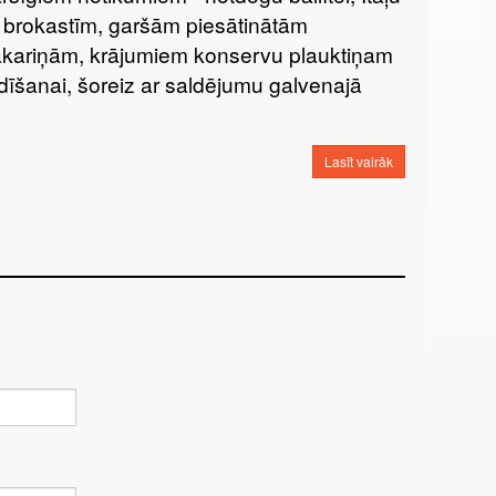
 brokastīm, garšām piesātinātām
kariņām, krājumiem konservu plauktiņam
dīšanai, šoreiz ar saldējumu galvenajā
Lasīt vairāk