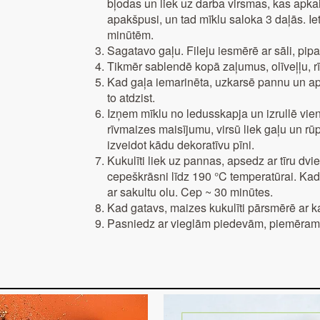
bļodas un liek uz darba virsmas, kas apkais
apakšpusi, un tad mīklu saloka 3 daļās. Iet
minūtēm.
Sagatavo gaļu. Fileju iesmērē ar sāli, pipar
Tikmēr sablendē kopā zaļumus, olīveļļu, rī
Kad gaļa iemarinēta, uzkarsē pannu un a
to atdzist.
Izņem mīklu no ledusskapja un izrullē vi
rīvmaizes maisījumu, virsū liek gaļu un rūpī
izveidot kādu dekoratīvu pīni.
Kukulīti liek uz pannas, apsedz ar tīru dvie
cepeškrāsni līdz 190 °C temperatūrai. Kad
ar sakultu olu. Cep ~ 30 minūtes.
Kad gatavs, maizes kukulīti pārsmērē ar kau
Pasniedz ar vieglām piedevām, piemēram, 