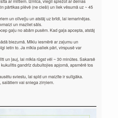
īta ar miltiem. Izmīca, viegli spiežot ar delnas
in pārtikas plēvē (ne cieši) un liek vēsumā uz ~ 45
iem un olīveļļu un atstāj uz brīdi, lai iemarinējas.
vmaizi un mazliet sāls.
pcep gaļu no abām pusēm. Kad gaļa apcepta, atstāj
enādā biezumā. Mīklu iesmērē ar zaļumu un
gi ietin to. Ja mīkla paliek pāri, virspusē var
līti un ļauj, lai mīkla rūgst vēl ~ 30 minūtes. Sakarsē
 kukulītis gandrīz dubultojies apjomā, apsmērē tos
sētu sviestu, lai spīd un maizīte ir sulīgāka.
salātiem vai sniega zirņiem.