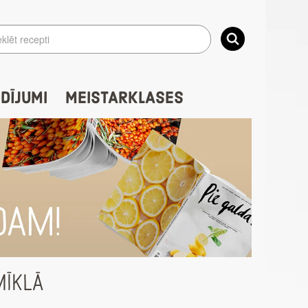
IDĪJUMI
MEISTARKLASES
MĪKLĀ