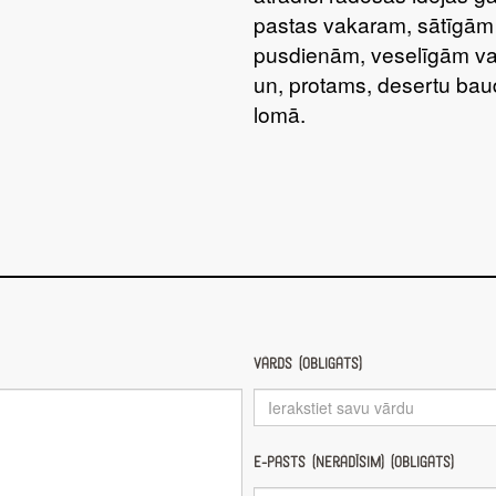
pastas vakaram, sātīgām
pusdienām, veselīgām va
un, protams, desertu bau
lomā.
Vārds (obligāts)
E-pasts (nerādīsim) (obligāts)