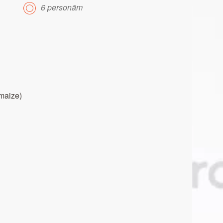
6 personām
maize)