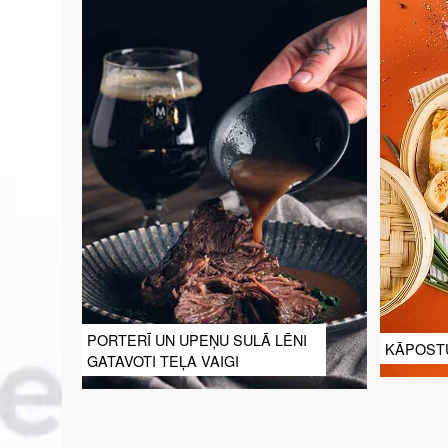
PORTERĪ UN UPEŅU SULĀ LĒNI
KĀPOSTU
GATAVOTI TEĻA VAIGI