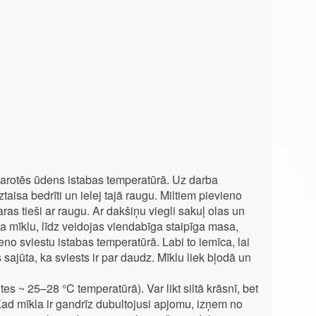
arotēs ūdens istabas temperatūrā. Uz darba
ztaisa bedrīti un ielej tajā raugu. Miltiem pievieno
karas tieši ar raugu. Ar dakšiņu viegli sakuļ olas un
 mīklu, līdz veidojas viendabīga staipīga masa,
eno sviestu istabas temperatūrā. Labi to iemīca, lai
 sajūta, ka sviests ir par daudz. Mīklu liek bļodā un
ūtes ~ 25–28 °C temperatūrā). Var likt siltā krāsnī, bet
. Kad mīkla ir gandrīz dubultojusi apjomu, izņem no