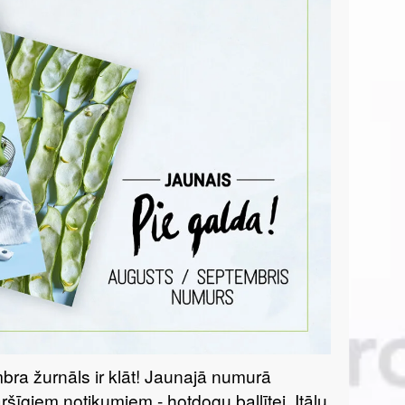
bra žurnāls ir klāt! Jaunajā numurā
ršīgiem notikumiem - hotdogu ballītei, Itāļu