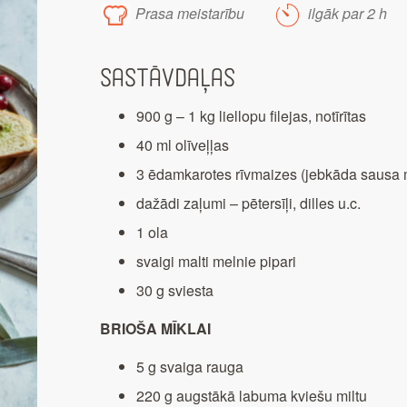
Prasa meistarību
ilgāk par 2 h
Sastāvdaļas
900 g – 1 kg liellopu filejas, notīrītas
40 ml olīveļļas
3 ēdamkarotes rīvmaizes (jebkāda sausa 
dažādi zaļumi – pētersīļi, dilles u.c.
1 ola
svaigi malti melnie pipari
30 g sviesta
BRIOŠA MĪKLAI
5 g svaiga rauga
220 g augstākā labuma kviešu miltu