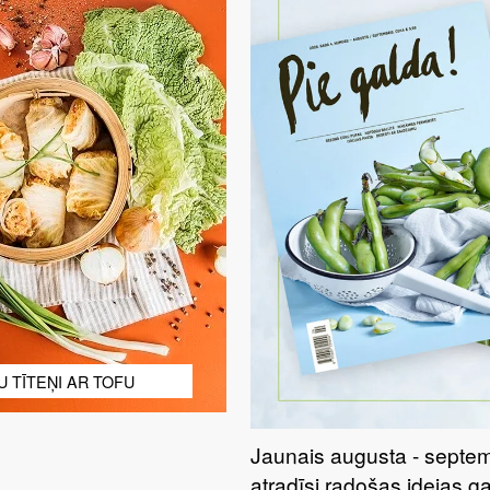
 TĪTEŅI AR TOFU
Jaunais augusta - septem
atradīsi radošas idejas ga