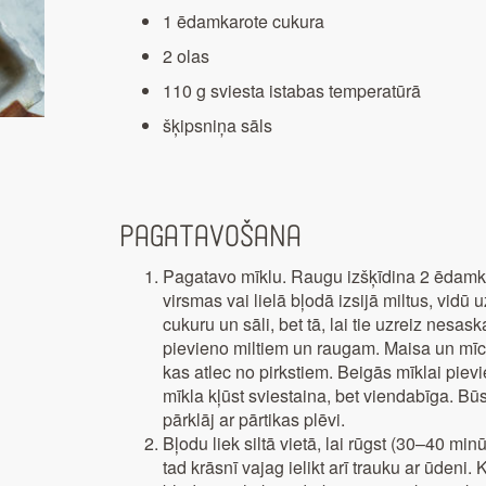
1 ēdamkarote cukura
2 olas
110 g sviesta istabas temperatūrā
šķipsniņa sāls
Pagatavošana
Pagatavo mīklu. Raugu izšķīdina 2 ēdamk
virsmas vai lielā bļodā izsijā miltus, vidū u
cukuru un sāli, bet tā, lai tie uzreiz nesas
pievieno miltiem un raugam. Maisa un mīca
kas atlec no pirkstiem. Beigās mīklai pievi
mīkla kļūst sviestaina, bet viendabīga. Būs
pārklāj ar pārtikas plēvi.
Bļodu liek siltā vietā, lai rūgst (30–40 min
tad krāsnī vajag ielikt arī trauku ar ūdeni