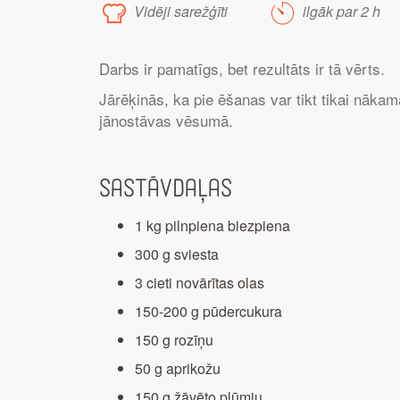
Vidēji sarežģīti
ilgāk par 2 h
Darbs ir pamatīgs, bet rezultāts ir tā vērts.
Jārēķinās, ka pie ēšanas var tikt tikai nāka
jānostāvas vēsumā.
Sastāvdaļas
1 kg pilnpiena biezpiena
300 g sviesta
3 cieti novārītas olas
150-200 g pūdercukura
150 g rozīņu
50 g aprikožu
150 g žāvēto plūmju