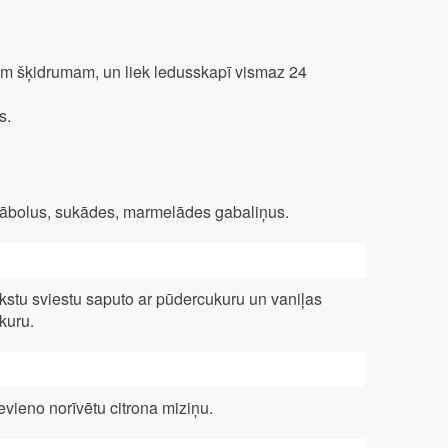
jam šķidrumam, un liek ledusskapī vismaz 24
s.
s ābolus, sukādes, marmelādes gabaliņus.
kstu sviestu saputo ar pūdercukuru un vaniļas
kuru.
evieno norīvētu citrona miziņu.