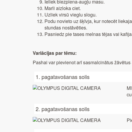
Ieliek biezpiena-augļu masu.
Marli aizloka ciet.
Uzliek virsū vieglu slogu.
Podu novieto uz šķīvja, kur notecēt lieka
stundas nostāvēties.
Pasniedz pie tases melnas tējas vai kafija
Variācijas par tēmu:
Pashai var pievienot arī sasmalcinātus žāvētu
1. pagatavošanas solis
Mī
cu
2. pagatavošanas solis
Pi