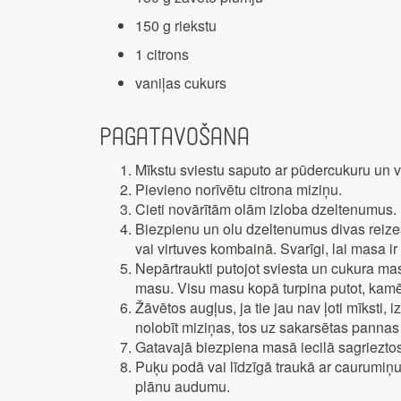
150 g riekstu
1 citrons
vaniļas cukurs
Pagatavošana
Mīkstu sviestu saputo ar pūdercukuru un v
Pievieno norīvētu citrona miziņu.
Cieti novārītām olām izloba dzeltenumus.
Biezpienu un olu dzeltenumus divas reize
vai virtuves kombainā. Svarīgi, lai masa i
Nepārtraukti putojot sviesta un cukura m
masu. Visu masu kopā turpina putot, kamēr 
Žāvētos augļus, ja tie jau nav ļoti mīksti,
nolobīt miziņas, tos uz sakarsētas panna
Gatavajā biezpiena masā iecilā sagrieztos
Puķu podā vai līdzīgā traukā ar caurumiņu,
plānu audumu.