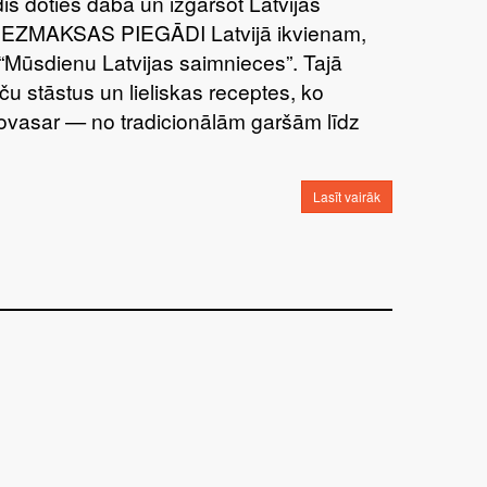
īdis doties dabā un izgaršot Latvijas
BEZMAKSAS PIEGĀDI Latvijā ikvienam,
“Mūsdienu Latvijas saimnieces”. Tajā
ču stāstus un lieliskas receptes, ko
šovasar — no tradicionālām garšām līdz
Lasīt vairāk