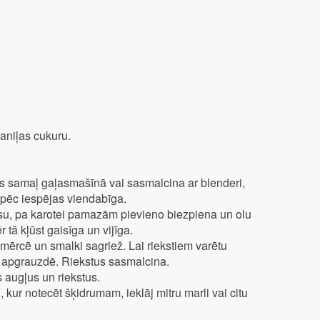
aniļas cukuru.
s samaļ gaļasmašīnā vai sasmalcina ar blenderi,
r pēc iespējas viendabīga.
asu, pa karotei pamazām pievieno biezpiena un olu
tā kļūst gaisīga un vijīga.
 izmērcē un smalki sagriež. Lai riekstiem varētu
s apgrauzdē. Riekstus sasmalcina.
 augļus un riekstus.
 kur notecēt šķidrumam, ieklāj mitru marli vai citu