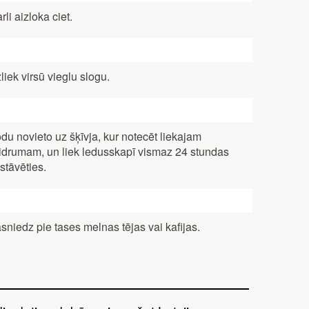
rli aizloka ciet.
liek virsū vieglu slogu.
du novieto uz šķīvja, kur notecēt liekajam
idrumam, un liek ledusskapī vismaz 24 stundas
stāvēties.
sniedz pie tases melnas tējas vai kafijas.