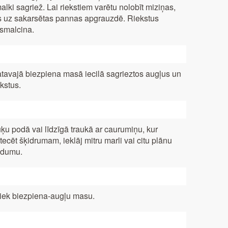
alki sagriež. Lai riekstiem varētu nolobīt miziņas,
s uz sakarsētas pannas apgrauzdē. Riekstus
smalcina.
tavajā biezpiena masā iecilā sagrieztos augļus un
ekstus.
ķu podā vai līdzīgā traukā ar caurumiņu, kur
tecēt šķidrumam, ieklāj mitru marli vai citu plānu
dumu.
liek biezpiena-augļu masu.