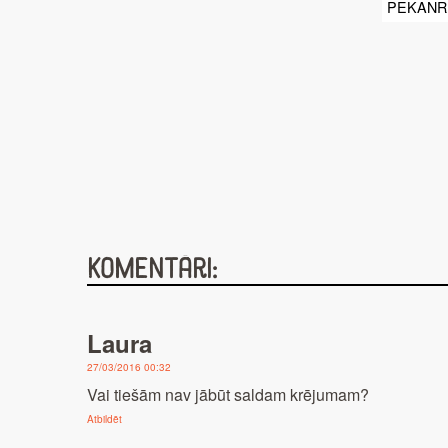
PEKANR
Komentāri:
Laura
27/03/2016 00:32
Vai tiešām nav jābūt saldam krējumam?
Atbildēt