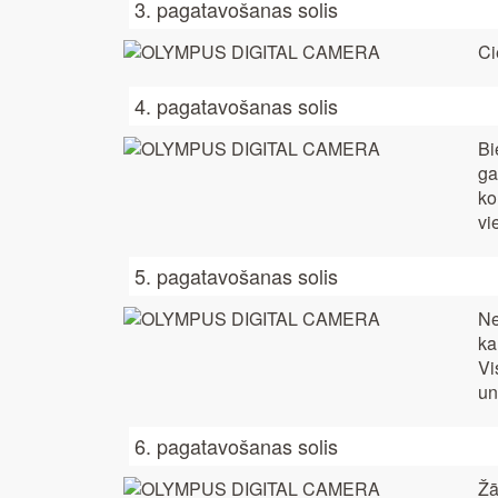
3. pagatavošanas solis
Ci
4. pagatavošanas solis
Bi
ga
ko
vi
5. pagatavošanas solis
Ne
ka
Vi
un
6. pagatavošanas solis
Žā