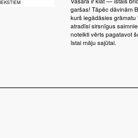
Vasara ir klāt — īstais br
IEKSTIEM
garšas! Tāpēc dāvinām 
kurš iegādāsies grāmatu 
atradīsi sirsnīgus saimnie
noteikti vērts pagatavot 
īstai māju sajūtai.