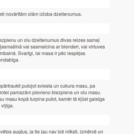
eti novārītām olām izloba dzeltenumus.
ezpienu un olu dzeltenumus divas reizes samaļ
ļasmašīnā vai sasmalcina ar blenderi, vai virtuves
mbainā. Svarīgi, lai masa ir pēc iespējas
endabīga.
pārtraukti putojot sviesta un cukura masu, pa
rotei pamazām pievieno biezpiena un olu masu.
su masu kopā turpina putot, kamēr tā kļūst gaisīga
 vijīga.
vētos augļus, ja tie jau nav ļoti mīksti, izmērcē un