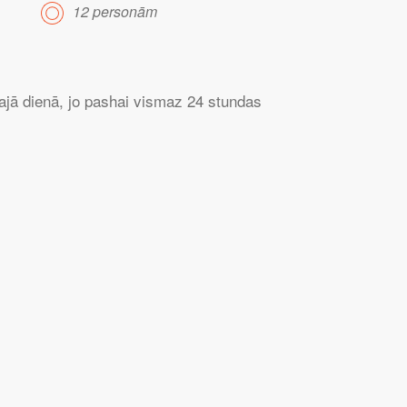
12 personām
majā dienā, jo pashai vismaz 24 stundas