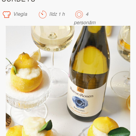
Viegla
līdz 1 h
4
personām