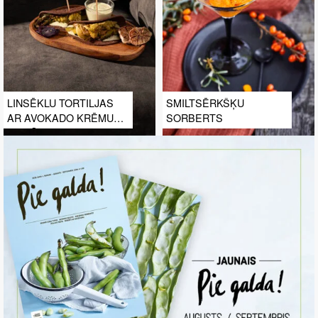
LINSĒKLU TORTILJAS
SMILTSĒRKŠĶU
AR AVOKADO KRĒMU
SORBERTS
UN DĀRZEŅIEM