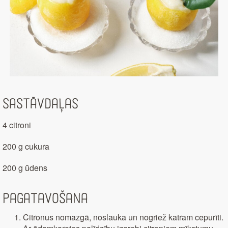
Sastāvdaļas
4 citroni
200 g cukura
200 g ūdens
Pagatavošana
Citronus nomazgā, noslauka un nogriež katram cepurīti.