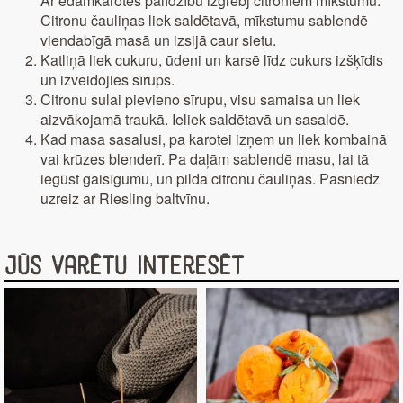
Ar ēdamkarotes palīdzību izgrebj citroniem mīkstumu.
Citronu čauliņas liek saldētavā, mīkstumu sablendē
viendabīgā masā un izsijā caur sietu.
Katliņā liek cukuru, ūdeni un karsē līdz cukurs izšķīdis
un izveidojies sīrups.
Citronu sulai pievieno sīrupu, visu samaisa un liek
aizvākojamā traukā. Ieliek saldētavā un sasaldē.
Kad masa sasalusi, pa karotei izņem un liek kombainā
vai krūzes blenderī. Pa daļām sablendē masu, lai tā
iegūst gaisīgumu, un pilda citronu čauliņās. Pasniedz
uzreiz ar Riesling baltvīnu.
Jūs varētu interesēt