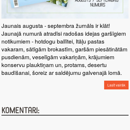
Jaunais augusta - septembra žurnāls ir klāt!
Jaunajā numurā atradīsi radošas idejas garšīgiem
notikumiem - hotdogu ballītei, Itāļu pastas
vakaram, sātīgām brokastīm, garšām piesātinātām
pusdienām, veselīgām vakariņām, krājumiem
konservu plauktiņam un, protams, desertu
baudīšanai, šoreiz ar saldējumu galvenajā lomā.
Lasīt vairāk
Komentāri: