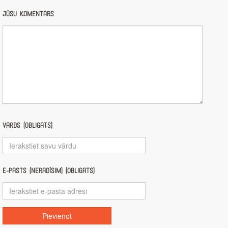
Jūsu komentārs
Vārds (obligāts)
E-pasts (nerādīsim) (obligāts)