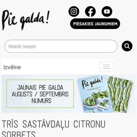
Izvēlne
Toggle
navigation
TRĪS SASTĀVDAĻU CITRONU
SORBETS