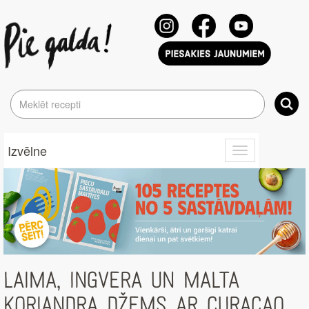
Izvēlne
Toggle
navigation
LAIMA, INGVERA UN MALTA
KORIANDRA DŽEMS AR CURACAO