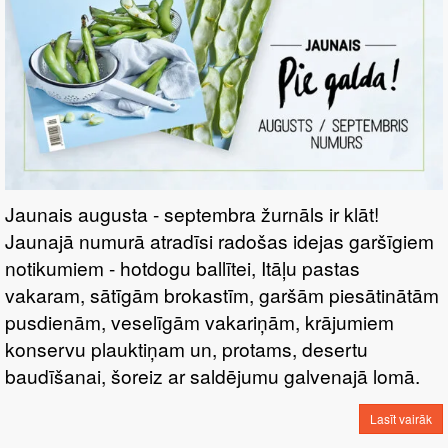
Jaunais augusta - septembra žurnāls ir klāt!
Jaunajā numurā atradīsi radošas idejas garšīgiem
notikumiem - hotdogu ballītei, Itāļu pastas
vakaram, sātīgām brokastīm, garšām piesātinātām
pusdienām, veselīgām vakariņām, krājumiem
konservu plauktiņam un, protams, desertu
baudīšanai, šoreiz ar saldējumu galvenajā lomā.
Lasīt vairāk