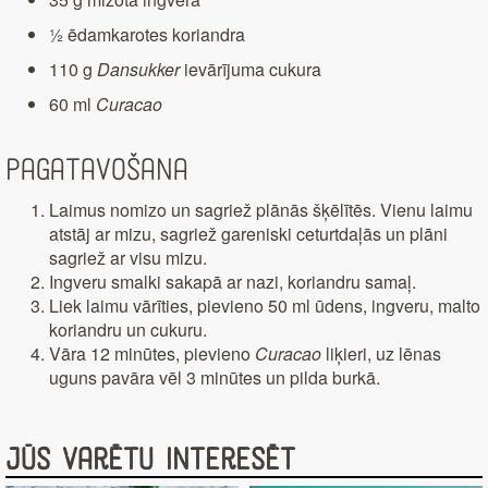
½ ēdamkarotes koriandra
110 g
Dansukker
ievārījuma cukura
60 ml
Curacao
Pagatavošana
Laimus nomizo un sagriež plānās šķēlītēs. Vienu laimu
atstāj ar mizu, sagriež gareniski ceturtdaļās un plāni
sagriež ar visu mizu.
Ingveru smalki sakapā ar nazi, koriandru samaļ.
Liek laimu vārīties, pievieno 50 ml ūdens, ingveru, malto
koriandru un cukuru.
Vāra 12 minūtes, pievieno
Curacao
liķieri, uz lēnas
uguns pavāra vēl 3 minūtes un pilda burkā.
Jūs varētu interesēt