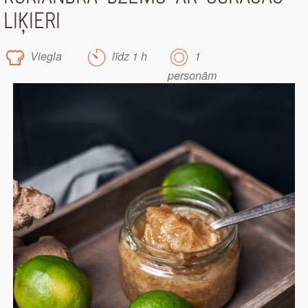
LIĶIERI
Viegla
līdz 1 h
1
personām