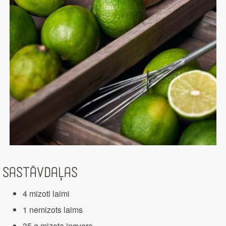
Sastāvdaļas
4 mizoti laimi
1 nemizots laims
35 g mizota ingvera