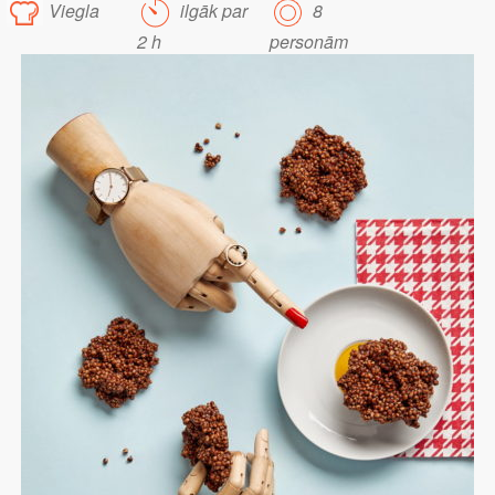
Viegla
ilgāk par
8
2 h
personām