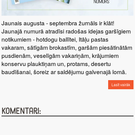
Jaunais augusta - septembra žurnāls ir klāt!
Jaunajā numurā atradīsi radošas idejas garšīgiem
notikumiem - hotdogu ballītei, Itāļu pastas
vakaram, sātīgām brokastīm, garšām piesātinātām
pusdienām, veselīgām vakariņām, krājumiem
konservu plauktiņam un, protams, desertu
baudīšanai, šoreiz ar saldējumu galvenajā lomā.
Lasīt vairāk
Komentāri: