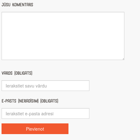
Jūsu komentārs
Vārds (obligāts)
E-pasts (nerādīsim) (obligāts)