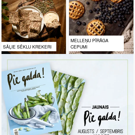
MELLEŅU PĪRĀGA
SĀĻIE SĒKLU KREKERI
CEPUMI