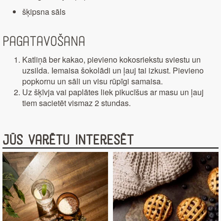
šķipsna sāls
Pagatavošana
Katliņā ber kakao, pievieno kokosriekstu sviestu un
uzsilda. Iemaisa šokolādi un ļauj tai izkust. Pievieno
popkornu un sāli un visu rūpīgi samaisa.
Uz šķīvja vai paplātes liek pikucīšus ar masu un ļauj
tiem sacietēt vismaz 2 stundas.
Jūs varētu interesēt