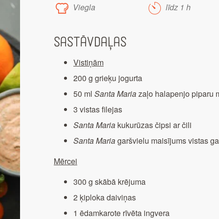
Viegla
līdz 1 h
Sastāvdaļas
Vistiņām
200 g grieķu jogurta
50 ml
Santa Maria
zaļo halapenjo piparu 
3 vistas filejas
Santa Maria
kukurūzas čipsi ar čili
Santa Maria
garšvielu maisījums vistas g
Mērcei
300 g skābā krējuma
2 ķiploka daiviņas
1 ēdamkarote rīvēta ingvera