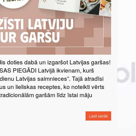
īdis doties dabā un izgaršot Latvijas garšas!
S PIEGĀDI Latvijā ikvienam, kurš
enu Latvijas saimnieces”. Tajā atradīsi
s un lieliskas receptes, ko noteikti vērts
radicionālām garšām līdz īstai māju
Lasīt vairāk