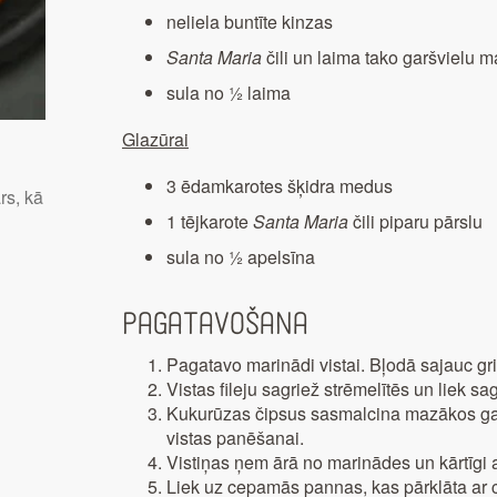
neliela buntīte kinzas
Santa Maria
čili un laima tako garšvielu m
sula no ½ laima
Glazūrai
3 ēdamkarotes šķidra medus
rs, kā
1 tējkarote
Santa Maria
čili piparu pārslu
sula no ½ apelsīna
Pagatavošana
Pagatavo marinādi vistai. Bļodā sajauc gr
Vistas fileju sagriež strēmelītēs un liek s
Kukurūzas čipsus sasmalcina mazākos ga
vistas panēšanai.
Vistiņas ņem ārā no marinādes un kārtīgi
Liek uz cepamās pannas, kas pārklāta ar