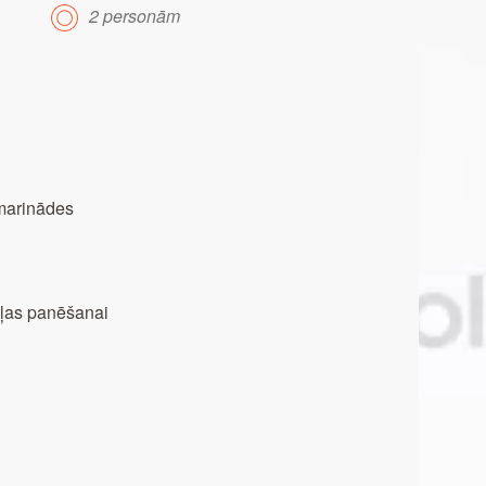
2 personām
marinādes
aļas panēšanai