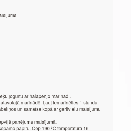
aisījums
ieķu jogurtu ar halapenjo marinādi.
agatavotajā marinādē. Ļauj iemarinēties 1 stundu.
baliņos un samaisa kopā ar garšvielu maisījumu
 apviļā panējuma maisījumā.
 cepamo papīru. Cep 190 ºC temperatūrā 15