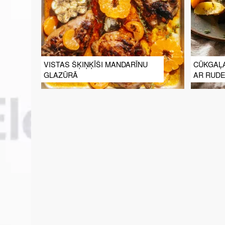
VISTAS ŠĶIŅĶĪŠI MANDARĪNU
CŪKGAĻ
GLAZŪRĀ
AR RUDE