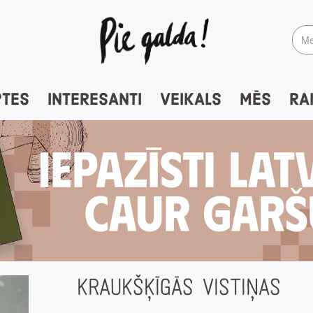
PTES
INTERESANTI
VEIKALS
MĒS
RA
KRAUKŠĶĪGĀS VISTIŅAS