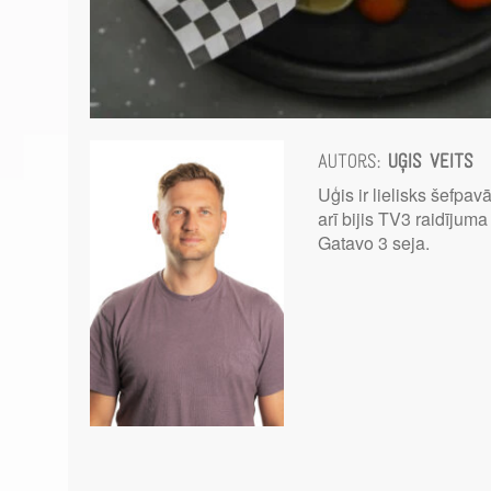
Autors:
Uģis Veits
Uģis ir lielisks šefpavā
arī bijis TV3 raidījuma
Gatavo 3 seja.