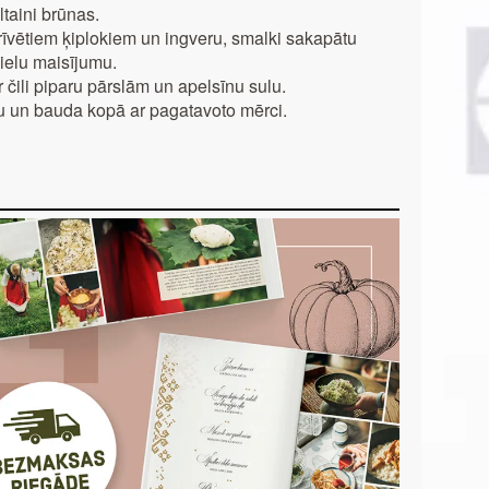
taini brūnas.
īvētiem ķiplokiem un ingveru, smalki sakapātu
vielu maisījumu.
čili piparu pārslām un apelsīnu sulu.
ūru un bauda kopā ar pagatavoto mērci.