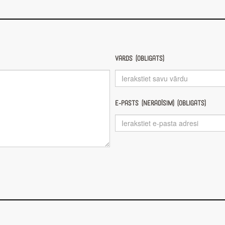
Vārds (obligāts)
E-pasts (nerādīsim) (obligāts)