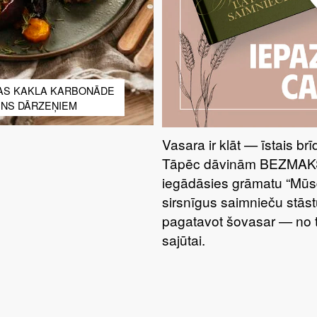
AS KAKLA KARBONĀDE
NS DĀRZEŅIEM
Vasara ir klāt — īstais br
Tāpēc dāvinām BEZMAKSA
iegādāsies grāmatu “Mūsdi
sirsnīgus saimnieču stāstu
pagatavot šovasar — no t
sajūtai.