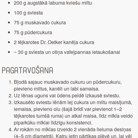
200 g augstākā labuma kviešu miltu
100 g sviesta
75 g muskavado cukura
75 g pūdercukura
2 tējkarotes Dr. Oetker kanēļa cukura
~ 30 g sviesta un otiņa vafeļpannas ietaukošanai
Pagatavošana
Bļodā sajauc muskavado cukuru un pūdercukuru,
pievieno miltus, kanēli un labi samaisa.
Uz lēnas uguns vai ūdens peldē izkausē sviestu.
Izkausēto sviestu lēnām lej cukura un miltu maisījumā,
iemaisa, pievieno olu (šajā brīdī var pievienot 1–2
tējkarotes tumšā ruma) un atkal maisa, līdz mīkla veido
piparkūku mīklai līdzīgu konsistenci.
Ar rokām no mīklas izveido 2 vienāda lieluma desiņas
(4–5 cm diametrā). Katru ietin pārtikas plēvē un, lai vēl