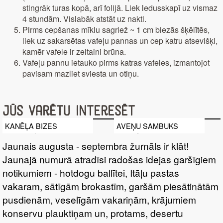
stingrāk turas kopā, arī folijā. Liek ledusskapī uz vismaz
4 stundām. Vislabāk atstāt uz nakti.
Pirms cepšanas mīklu sagriež ~ 1 cm biezās šķēlītēs,
liek uz sakarsētas vafeļu pannas un cep katru atsevišķi,
kamēr vafele ir zeltaini brūna.
Vafeļu pannu ietauko pirms katras vafeles, izmantojot
pavisam mazliet sviesta un otiņu.
Jūs varētu interesēt
KANĒĻA BIZES
AVEŅU SAMBUKS
Jaunais augusta - septembra žurnāls ir klāt!
Jaunajā numurā atradīsi radošas idejas garšīgiem
notikumiem - hotdogu ballītei, Itāļu pastas
vakaram, sātīgām brokastīm, garšām piesātinātām
pusdienām, veselīgām vakariņām, krājumiem
konservu plauktiņam un, protams, desertu