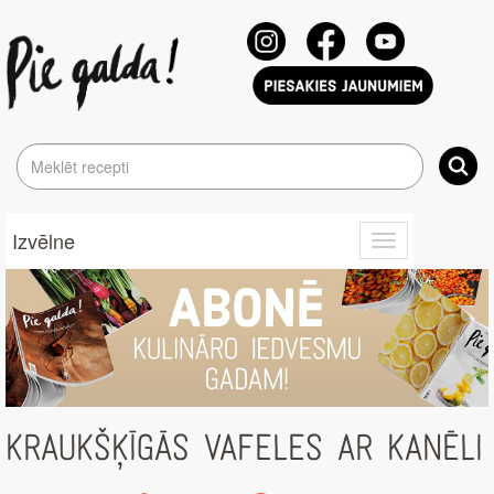
Izvēlne
Toggle
navigation
KRAUKŠĶĪGĀS VAFELES AR KANĒLI