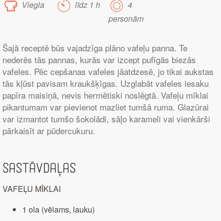
Viegla
līdz 1 h
4
personām
Šajā receptē būs vajadzīga plāno vafeļu panna. Te
nederēs tās pannas, kurās var izcept pufīgās biezās
vafeles. Pēc cepšanas vafeles jāatdzesē, jo tikai aukstas
tās kļūst pavisam kraukšķīgas. Uzglabāt vafeles iesaku
papīra maisiņā, nevis hermētiski noslēgtā. Vafeļu mīklai
pikantumam var pievienot mazliet tumšā ruma. Glazūrai
var izmantot tumšo šokolādi, sāļo karameli vai vienkārši
pārkaisīt ar pūdercukuru.
Sastāvdaļas
VAFEĻU MĪKLAI
1 ola (vēlams, lauku)