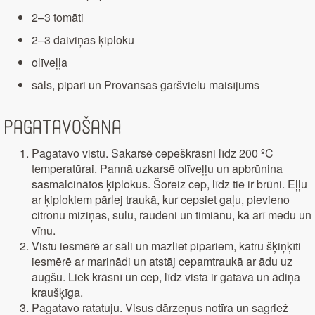
2–3 tomāti
2–3 daiviņas ķiploku
olīveļļa
sāls, pipari un Provansas garšvielu maisījums
Pagatavošana
Pagatavo vistu. Sakarsē cepeškrāsni līdz 200 ºC
temperatūrai. Pannā uzkarsē olīveļļu un apbrūnina
sasmalcinātos ķiplokus. Šoreiz cep, līdz tie ir brūni. Eļļu
ar ķiplokiem pārlej traukā, kur cepsiet gaļu, pievieno
citronu miziņas, sulu, raudeni un timiānu, kā arī medu un
vīnu.
Vistu iesmērē ar sāli un mazliet pipariem, katru šķiņķīti
iesmērē ar marinādi un atstāj cepamtraukā ar ādu uz
augšu. Liek krāsnī un cep, līdz vista ir gatava un ādiņa
kraušķīga.
Pagatavo ratatuju. Visus dārzeņus notīra un sagriež