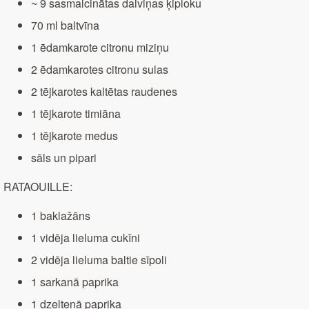
~ 9 sasmalcinātas daiviņas ķiploku
70 ml baltvīna
1 ēdamkarote citronu miziņu
2 ēdamkarotes citronu sulas
2 tējkarotes kaltētas raudenes
1 tējkarote timiāna
1 tējkarote medus
sāls un pipari
RATAOUILLE:
1 baklažāns
1 vidēja lieluma cukīni
2 vidēja lieluma baltie sīpoli
1 sarkanā paprika
1 dzeltenā paprika