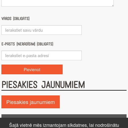
Vārds (obligāts)
E-pasts (nerādīsim) (obligāts)
PIESAKIES JAUNUMIEM
Piesakies jaunumiem
Pie GALDA!
Šajā vietnē mēs izmantojam sīkdatnes, lai nodrošinātu