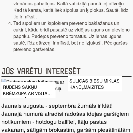
vienādos gabaliņos. Katlā vai dziļā pannā lej olīveļļu.
Kad tā karsta, katlā liek sīpolus un ķiplokus. Sautē, līdz
tie ir mīksti.
Tad sīpoliem un ķiplokiem pievieno baklažānus un
cukīni, kādu brīdi pasautē uz vidējas uguns un pievieno
papriku. Pēdējos pievieno tomātus. Uz lēnas uguns
sautē, līdz dārzeņi ir mīksti, bet ne izjukuši. Pēc garšas
pievieno garšvielas.
Jūs varētu interesēt
SULĪGĀS BIEŠU MĪKLAS
KANĒĻMAIZĪTES
RUDENS SAKŅU
KRĒMZUPA AR VISTAS
FRIKADELĒM UN
Jaunais augusta - septembra žurnāls ir klāt!
PĒTERSĪĻU PESTO
Jaunajā numurā atradīsi radošas idejas garšīgiem
notikumiem - hotdogu ballītei, Itāļu pastas
vakaram, sātīgām brokastīm, garšām piesātinātām