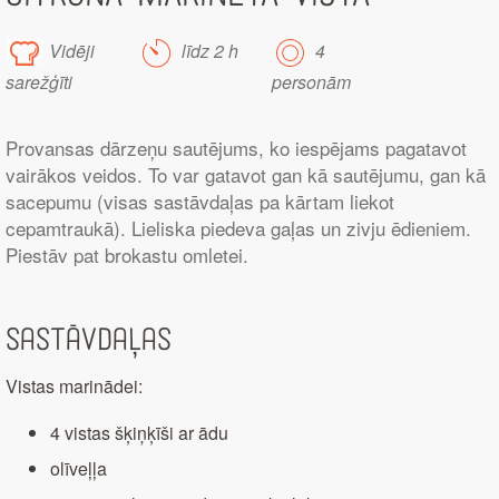
Vidēji
līdz 2 h
4
sarežģīti
personām
Provansas dārzeņu sautējums, ko iespējams pagatavot
vairākos veidos. To var gatavot gan kā sautējumu, gan kā
sacepumu (visas sastāvdaļas pa kārtam liekot
cepamtraukā). Lieliska piedeva gaļas un zivju ēdieniem.
Piestāv pat brokastu omletei.
Sastāvdaļas
Vistas marinādei:
4 vistas šķiņķīši ar ādu
olīveļļa