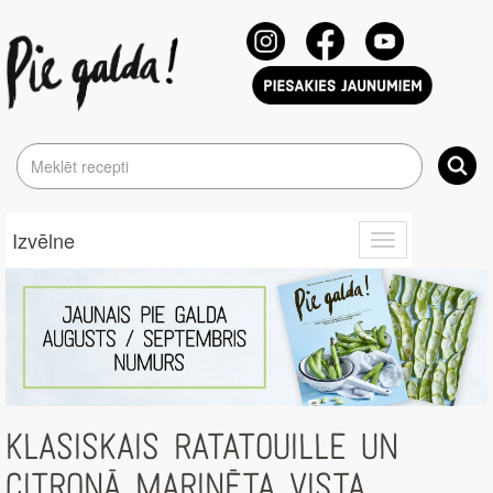
Izvēlne
Toggle
navigation
KLASISKAIS RATATOUILLE UN
CITRONĀ MARINĒTA VISTA