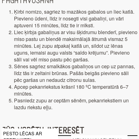
Pagatavošana
Ķirbi nomizo, sagriez to mazākos gabalos un liec katlā.
Pievieno ūdeni, līdz ir nosegti visi gabaliņi, un vāri
aptuveni 15 minūtes, līdz tie ir mīksti.
Liec ķirbja gabaliņus ar visu šķidrumu blenderī, pievieno
miso pastu un blendē maksimālajā ātrumā vismaz 5
minūtes. Lej zupu atpakaļ katlā un, sildot uz lēnas
uguns, iemaisi augu valsts “saldo krējumu”. Pievieno
sāli vai vēl miso pastu pēc garšas.
Sēnes sagriez smalkākos gabaliņos un cep uz pannas,
līdz tās ir zeltaini brūnas. Pašās beigās pievieno sāli
pēc garšas un nedaudz citronu sulas.
Apcep pekanriekstus krāsnī 180 ºC temperatūrā 6–7
minūtes.
Pasniedz zupu ar ceptām sēnēm, pekanriekstiem un
lazdu riekstu eļļu.
Jūs varētu interesēt
PESTO LĒCAS AR