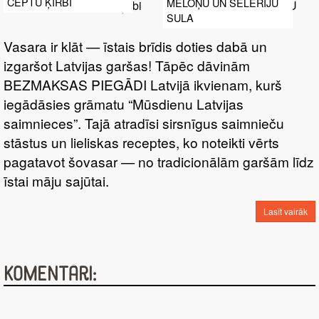
CEPTU ĶIRBI
MELOŅU UN SELERIJU
SULA
Vasara ir klāt — īstais brīdis doties dabā un
izgaršot Latvijas garšas! Tāpēc dāvinām
BEZMAKSAS PIEGĀDI Latvijā ikvienam, kurš
iegādāsies grāmatu “Mūsdienu Latvijas
saimnieces”. Tajā atradīsi sirsnīgus saimnieču
stāstus un lieliskas receptes, ko noteikti vērts
pagatavot šovasar — no tradicionālām garšām līdz
īstai māju sajūtai.
Lasīt vairāk
Komentāri: