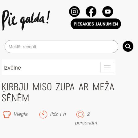
Izvēlne
Toggle
navigation
ĶIRBJU MISO ZUPA AR MEŽA
SĒNĒM
Viegla
līdz 1 h
2
personām