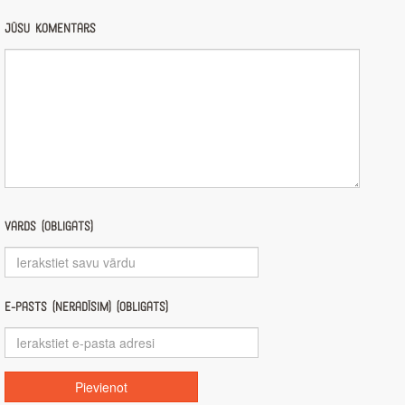
Jūsu komentārs
Vārds (obligāts)
E-pasts (nerādīsim) (obligāts)