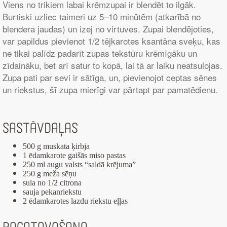
Viens no trikiem labai krēmzupai ir blendēt to ilgāk.
Burtiski uzliec taimeri uz 5–10 minūtēm (atkarībā no
blendera jaudas) un izej no virtuves. Zupai blendējoties,
var papildus pievienot 1/2 tējkarotes ksantāna sveķu, kas
ne tikai palīdz padarīt zupas tekstūru krēmīgāku un
zīdaināku, bet arī satur to kopā, lai tā ar laiku neatsulojas.
Zupa pati par sevi ir sātīga, un, pievienojot ceptas sēnes
un riekstus, šī zupa mierīgi var pārtapt par pamatēdienu.
Sastāvdaļas
500 g muskata ķirbja
1 ēdamkarote gaišās miso pastas
250 ml augu valsts “saldā krējuma”
250 g meža sēņu
sula no 1/2 citrona
sauja pekanriekstu
2 ēdamkarotes lazdu riekstu eļļas