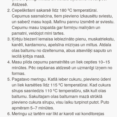
Atdzesē.
Cepeškrāsni sakarsē līdz 180 ºC temperatūrai.
Cepumus sasmalcina, tiem pievieno izkausētu sviestu,
un saberž masu kopā. Mafinu pannu izsmērē ar sviestu.
Cepumu masu izspaida gar formiņu maliņām un
pamatni, veidojot mini tartes.
Ķirbju biezenī iemaisa iebiezināto pienu, muskatriekstu,
kanēli, kardamonu, apelsīna miziņas un miltus. Atdala
olas baltumu no dzeltenuma, abus atsevišķi saputo un
iecilā ķirbja masā.
Masu pilda cepumu pamatnītēs un liek cepties 10–15
minūtes. Pēc cepšanas atdzesē un uzmanīgi izņem no
formas.
Pagatavo meringu. Katlā ieber cukuru, pievieno ūdeni
un liek karsēties līdz 115 ºC temperatūrai. Kad cukura
sīrups sasniedzis 110 ºC temperatūru, sāk kult olas
baltumu. Sakultajam olas baltumam mazā strūklā
pievieno cukura sīrupu, visu laiku turpinot putot. Puto
apmēram 5–7 minūtes.
Meringu uz tartēm var likt ar karoti vai konditorejas