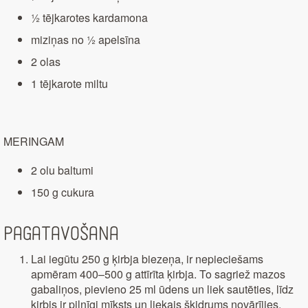
½ tējkarotes kardamona
miziņas no ½ apelsīna
2 olas
1 tējkarote miltu
MERINGAM
2 olu baltumi
150 g cukura
Pagatavošana
Lai iegūtu 250 g ķirbja biezeņa, ir nepieciešams
apmēram 400–500 g attīrīta ķirbja. To sagriež mazos
gabaliņos, pievieno 25 ml ūdens un liek sautēties, līdz
ķirbis ir pilnīgi mīksts un liekais šķidrums novārījies.