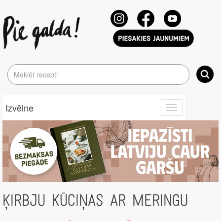
Izvēlne
Toggle
navigation
ĶIRBJU KŪCIŅAS AR MERINGU