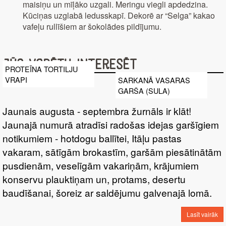
maisiņu un mīļāko uzgali. Meringu viegli apdedzina.
Kūciņas uzglabā ledusskapī. Dekorē ar “Selga” kakao
vafeļu rullīšiem ar šokolādes pildījumu.
Jūs varētu interesēt
PROTEĪNA TORTILJU
VRAPI
SARKANĀ VASARAS
GARŠA (SULA)
Jaunais augusta - septembra žurnāls ir klāt!
Jaunajā numurā atradīsi radošas idejas garšīgiem
notikumiem - hotdogu ballītei, Itāļu pastas
vakaram, sātīgām brokastīm, garšām piesātinātām
pusdienām, veselīgām vakariņām, krājumiem
konservu plauktiņam un, protams, desertu
baudīšanai, šoreiz ar saldējumu galvenajā lomā.
Lasīt vairāk