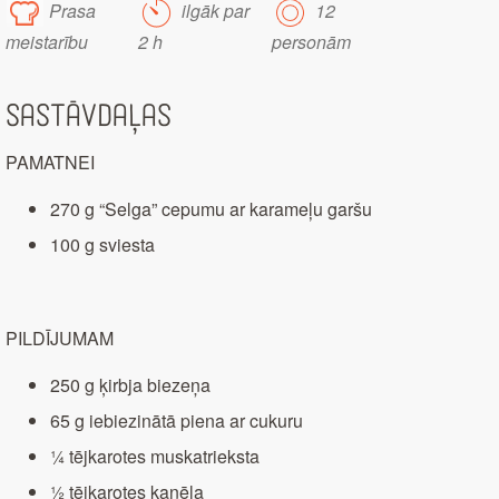
Prasa
ilgāk par
12
meistarību
2 h
personām
Sastāvdaļas
PAMATNEI
270 g “Selga” cepumu ar karameļu garšu
100 g sviesta
PILDĪJUMAM
250 g ķirbja biezeņa
65 g iebiezinātā piena ar cukuru
¼ tējkarotes muskatrieksta
½ tējkarotes kanēļa