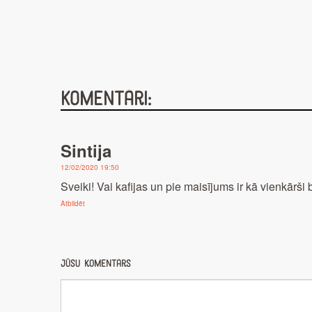
Komentāri:
Sintija
12/02/2020 19:50
Sveiki! Vai kafijas un pie maisījums ir kā vienkārši 
Atbildēt
Jūsu komentārs