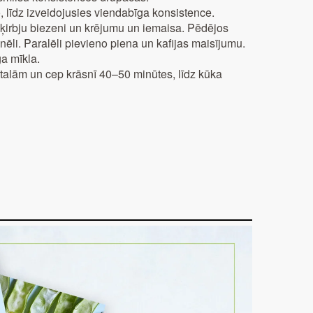
, līdz izveidojusies viendabīga konsistence.
 ķirbju biezeni un krējumu un iemaisa. Pēdējos
nēli. Paralēli pievieno piena un kafijas maisījumu.
ga mīkla.
talām un cep krāsnī 40–50 minūtes, līdz kūka