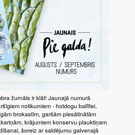
bra žurnāls ir klāt! Jaunajā numurā
aršīgiem notikumiem - hotdogu ballītei,
tīgām brokastīm, garšām piesātinātām
kariņām, krājumiem konservu plauktiņam
dīšanai, šoreiz ar saldējumu galvenajā