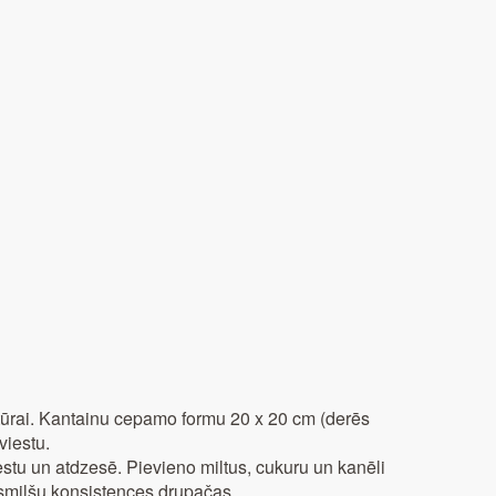
ūrai. Kantainu cepamo formu 20 x 20 cm (derēs
viestu.
stu un atdzesē. Pievieno miltus, cukuru un kanēli
 smilšu konsistences drupačas.