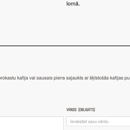
lomā.
brokastu kafija vai sausais piens sajaukts ar šķīstošās kafijas pu
Vārds (obligāts)