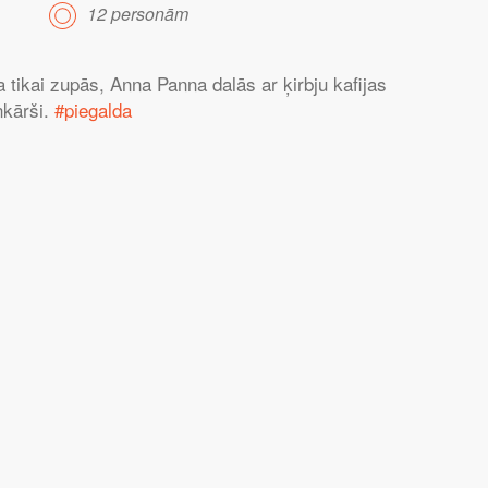
12 personām
 tikai zupās, Anna Panna dalās ar ķirbju kafijas
nkārši.
#piegalda