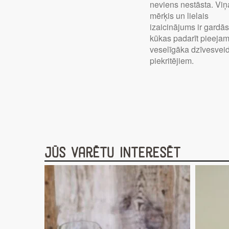
neviens nestāsta. Viņ
mērķis un lielais
izaicinājums ir gardā
kūkas padarīt pieeja
veselīgāka dzīvesvei
piekritējiem.
Jūs varētu interesēt