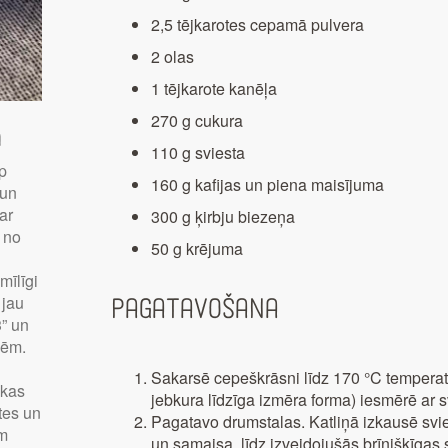
2,5 tējkarotes cepamā pulvera
2 olas
1 tējkarote kanēļa
270 g cukura
a
110 g sviesta
p
160 g kafijas un piena maisījuma
 un
ar
300 g ķirbju biezeņa
u no
50 g krējuma
mīlīgi
 jau
Pagatavošana
3” un
sēm.
Sakarsē cepeškrāsni līdz 170 °C temperat
 kas
jebkura līdzīga izmēra forma) iesmērē ar s
tes un
Pagatavo drumstalas. Katliņā izkausē svie
em
un samaisa, līdz izveidojušās brīnišķīgas