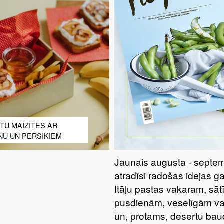
TU MAIZĪTES AR
NU UN PERSIKIEM
Jaunais augusta - septem
atradīsi radošas idejas g
Itāļu pastas vakaram, sā
pusdienām, veselīgām va
un, protams, desertu bau