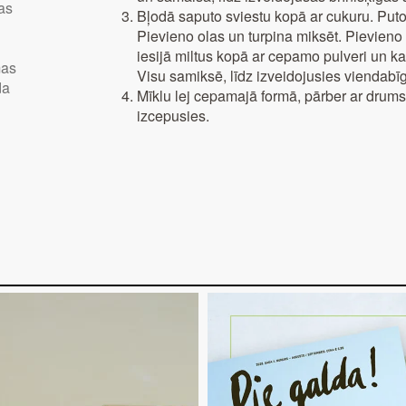
as
Bļodā saputo sviestu kopā ar cukuru. Puto
Pievieno olas un turpina miksēt. Pievieno
s
iesijā miltus kopā ar cepamo pulveri un ka
mas
Visu samiksē, līdz izveidojusies viendabī
da
Mīklu lej cepamajā formā, pārber ar drums
izcepusies.