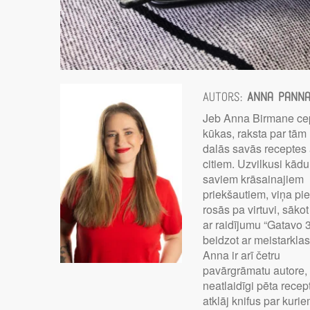
Autors:
Anna Pann
Jeb Anna Birmane ce
kūkas, raksta par tām
dalās savās receptes 
citiem. Uzvilkusi kād
saviem krāsainajiem
priekšautiem, viņa pie
rosās pa virtuvi, sākot
ar raidījumu “Gatavo 
beidzot ar meistarkla
Anna ir arī četru
pavārgrāmatu autore,
neatlaidīgi pēta recep
atklāj knifus par kuri