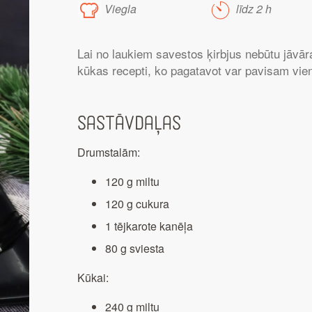
Viegla
līdz 2 h
Lai no laukiem savestos ķirbjus nebūtu jāvāra
kūkas recepti, ko pagatavot var pavisam vie
Sastāvdaļas
Drumstalām:
120 g miltu
120 g cukura
1 tējkarote kanēļa
80 g sviesta
Kūkai:
240 g miltu