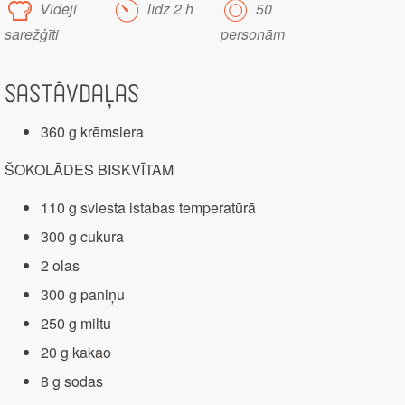
Vidēji
līdz 2 h
50
sarežģīti
personām
Sastāvdaļas
360 g krēmsiera
ŠOKOLĀDES BISKVĪTAM
110 g sviesta istabas temperatūrā
300 g cukura
2 olas
300 g paniņu
250 g miltu
20 g kakao
8 g sodas