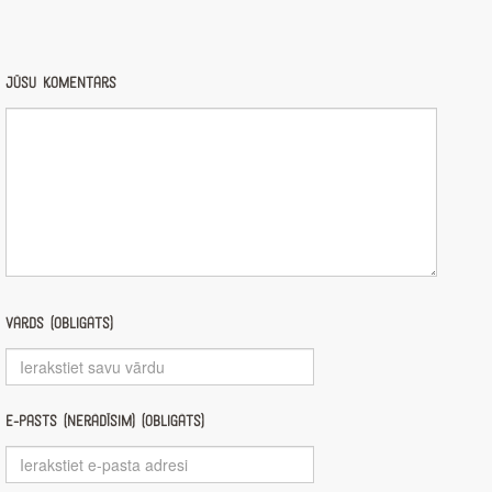
Jūsu komentārs
Vārds (obligāts)
E-pasts (nerādīsim) (obligāts)