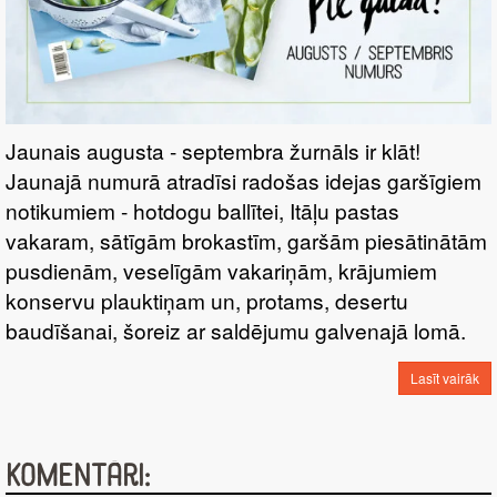
Jaunais augusta - septembra žurnāls ir klāt!
Jaunajā numurā atradīsi radošas idejas garšīgiem
notikumiem - hotdogu ballītei, Itāļu pastas
vakaram, sātīgām brokastīm, garšām piesātinātām
pusdienām, veselīgām vakariņām, krājumiem
konservu plauktiņam un, protams, desertu
baudīšanai, šoreiz ar saldējumu galvenajā lomā.
Lasīt vairāk
Komentāri: