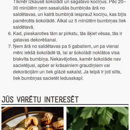
Tikmēr izkausē šokolādi un sagatavo kociņus. Pēc 20–
30 minūtēm ņem sasalušās bumbiņās ārā no
saldētavas, un katrā bumbiņā iesprauž kociņu, kas bijis
pamērcēts šokolādē. Atkal uz 5 minūtēm bumbiņas liek
saldētavā.
Kad, pieskaroties tām ar pirkstu, tās šķiet vēsas, tās ir
gatavas dekorēšanai.
Ņem ārā no saldētavas pa 5 gabaliem, un pa vienai
mērc iekšā šokolādē tā, lai ar šokolādi noklātos visa
biskvīta bumbiņa. Nekavējoties, kamēr šokolāde nav
sacietējusi, apber ar krāsainiem graudiņiem vai
dekorācijām un liek glāzē sakalst. Ja telpā ir ļoti silts,
liek bumbiņas sacietēt ledusskapī.
Jūs varētu interesēt