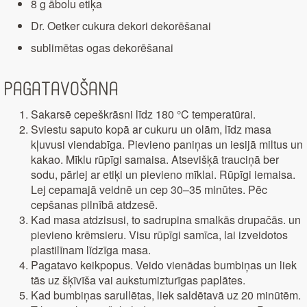
8 g ābolu etiķa
Dr. Oetker cukura dekori dekorēšanai
sublimētas ogas dekorēšanai
Pagatavošana
Sakarsē cepeškrāsni līdz 180 °C temperatūrai.
Sviestu saputo kopā ar cukuru un olām, līdz masa
kļuvusi viendabīga. Pievieno paniņas un iesijā miltus un
kakao. Mīklu rūpīgi samaisa. Atsevišķā trauciņā ber
sodu, pārlej ar etiķi un pievieno mīklai. Rūpīgi iemaisa.
Lej cepamajā veidnē un cep 30–35 minūtes. Pēc
cepšanas pilnībā atdzesē.
Kad masa atdzisusi, to sadrupina smalkās drupačās. un
pievieno krēmsieru. Visu rūpīgi samīca, lai izveidotos
plastilīnam līdzīga masa.
Pagatavo keikpopus. Veido vienādas bumbiņas un liek
tās uz šķīvīša vai aukstumizturīgas paplātes.
Kad bumbiņas sarullētas, liek saldētavā uz 20 minūtēm.