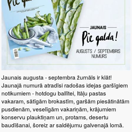
Jaunais augusta - septembra žurnāls ir klāt!
Jaunajā numurā atradīsi radošas idejas garšīgiem
notikumiem - hotdogu ballītei, Itāļu pastas
vakaram, sātīgām brokastīm, garšām piesātinātām
pusdienām, veselīgām vakariņām, krājumiem
konservu plauktiņam un, protams, desertu
baudīšanai, šoreiz ar saldējumu galvenajā lomā.