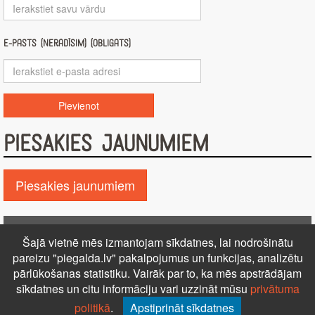
E-pasts (nerādīsim) (obligāts)
PIESAKIES JAUNUMIEM
Piesakies jaunumiem
Pie GALDA!
Šajā vietnē mēs izmantojam sīkdatnes, lai nodrošinātu
Kontakti
Reklāma
Par mums
Autortiesības
pareizu "piegalda.lv" pakalpojumus un funkcijas, analizētu
pārlūkošanas statistiku. Vairāk par to, ka mēs apstrādājam
PRIVĀTUMA POLITIKA
NOTEIKUMI – DISTANCES
sīkdatnes un citu informāciju vari uzzināt mūsu
privātuma
LĪGUMS
Uz augšu ↑
politikā
.
Apstiprināt sīkdatnes
© 2026 Visas tiesības aizsargātas