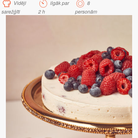
Vidēji
ilgāk par
8
sarežģīti
2 h
personām