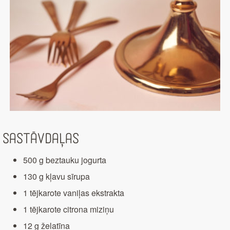
Sastāvdaļas
500 g beztauku jogurta
130 g kļavu sīrupa
1 tējkarote vaniļas ekstrakta
1 tējkarote citrona miziņu
12 g želatīna