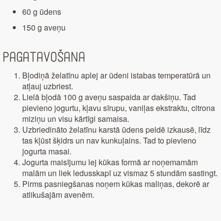
60 g ūdens
150 g aveņu
Pagatavošana
Bļodiņā želatīnu aplej ar ūdeni istabas temperatūrā un
atļauj uzbriest.
Lielā bļodā 100 g aveņu saspaida ar dakšiņu. Tad
pievieno jogurtu, kļavu sīrupu, vaniļas ekstraktu, citrona
miziņu un visu kārtīgi samaisa.
Uzbriedināto želatīnu karstā ūdens peldē izkausē, līdz
tas kļūst šķidrs un nav kunkuļains. Tad to pievieno
jogurta masai.
Jogurta maisījumu lej kūkas formā ar noņemamām
malām un liek ledusskapī uz vismaz 5 stundām sastingt.
Pirms pasniegšanas noņem kūkas maliņas, dekorē ar
atlikušajām avenēm.