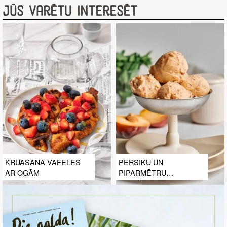
Jūs varētu interesēt
KRUASĀNA VAFELES
PERSIKU UN
AR OGĀM
PIPARMĒTRU
SALDĒJUMS