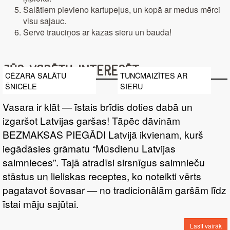
Salātiem pievieno kartupeļus, un kopā ar medus mērci
visu sajauc.
Servē trauciņos ar kazas sieru un bauda!
Jūs varētu interesēt
CĒZARA SALĀTU
TUNČMAIZĪTES AR
ŠNICELE
SIERU
Vasara ir klāt — īstais brīdis doties dabā un
izgaršot Latvijas garšas! Tāpēc dāvinām
BEZMAKSAS PIEGĀDI Latvijā ikvienam, kurš
iegādāsies grāmatu “Mūsdienu Latvijas
saimnieces”. Tajā atradīsi sirsnīgus saimnieču
stāstus un lieliskas receptes, ko noteikti vērts
pagatavot šovasar — no tradicionālām garšām līdz
īstai māju sajūtai.
Lasīt vairāk