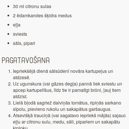
30 ml citronu sulas
2 ēdamkarotes šķidra medus
eļļa
sviests
sāls, pipari
Pagatavošana
Iepriekšējā dienā sālsūdenī novāra kartupeļus un
atdzesē.
Uz ugunskura (vai gāzes degļa) pannā liek sviestu un
apcep kartupelīšus, līdz tie ir pamatīgi brūni, ļauj tiem
atdzist.
Lielā bļodā sagriež daiviņās tomātus, ripiņās sarkano
sīpolu, pievieno rukolu un sakapātus garšaugus.
Atsevišķā trauciņā (vai sagatavo iepriekš mājās) sajauc
eļļu ar citronu sulu, medu, sāli, pipariem un sakapātu
ķiploku.