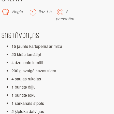
Viegla
līdz 1 h
2
personām
Sastāvdaļas
15 jaunie kartupelīši ar mizu
20 ķiršu tomātiņi
4 dzeltenie tomāti
200 g svaigā kazas siera
4 saujas rukolas
1 buntīte diļļu
1 buntīte loku
1 sarkanais sīpols
2 ķiploka daiviņas