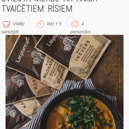
TVAICĒTIEM RĪSIEM
Vidēji
līdz 1 h
4
sarežģīti
personām