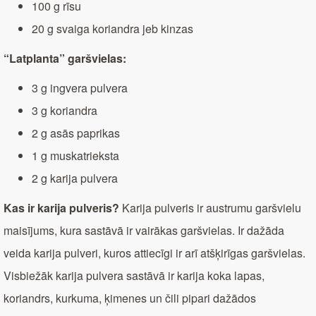
100 g rīsu
20 g svaiga koriandra jeb kinzas
“Latplanta” garšvielas:
3 g ingvera pulvera
3 g koriandra
2 g asās paprikas
1 g muskatrieksta
2 g karija pulvera
Kas ir karija pulveris?
Karija pulveris ir austrumu garšvielu
maisījums, kura sastāvā ir vairākas garšvielas. Ir dažāda
veida karija pulveri, kuros attiecīgi ir arī atšķirīgas garšvielas.
Visbiežāk karija pulvera sastāvā ir karija koka lapas,
koriandrs, kurkuma, ķimenes un čili pipari dažādos