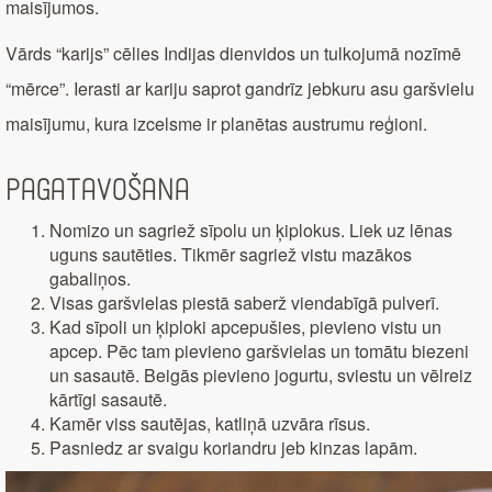
maisījumos.
Vārds “karijs” cēlies Indijas dienvidos un tulkojumā nozīmē
“mērce”. Ierasti ar kariju saprot gandrīz jebkuru asu garšvielu
maisījumu, kura izcelsme ir planētas austrumu reģioni.
Pagatavošana
Nomizo un sagriež sīpolu un ķiplokus. Liek uz lēnas
uguns sautēties. Tikmēr sagriež vistu mazākos
gabaliņos.
Visas garšvielas piestā saberž viendabīgā pulverī.
Kad sīpoli un ķiploki apcepušies, pievieno vistu un
apcep. Pēc tam pievieno garšvielas un tomātu biezeni
un sasautē. Beigās pievieno jogurtu, sviestu un vēlreiz
kārtīgi sasautē.
Kamēr viss sautējas, katliņā uzvāra rīsus.
Pasniedz ar svaigu koriandru jeb kinzas lapām.