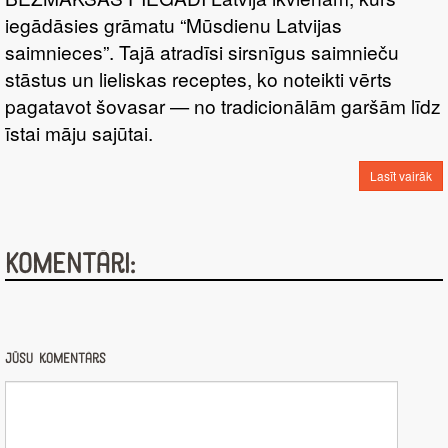
iegādāsies grāmatu “Mūsdienu Latvijas
saimnieces”. Tajā atradīsi sirsnīgus saimnieču
stāstus un lieliskas receptes, ko noteikti vērts
pagatavot šovasar — no tradicionālām garšām līdz
īstai māju sajūtai.
Lasīt vairāk
Komentāri:
Jūsu komentārs