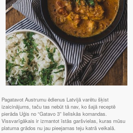
Pagatavot Austrumu ēdienus Latvijā varētu šķist
izaicinājums, taču tas nebūt tā nav, ko šajā receptē
pierāda Uģis no “Gatavo 3” lieliskās komandas.
Vissvarīgākais ir izmantot īstās garšvielas, kuras mūsu
platuma grādos nu jau pieejamas teju katrā veikalā.