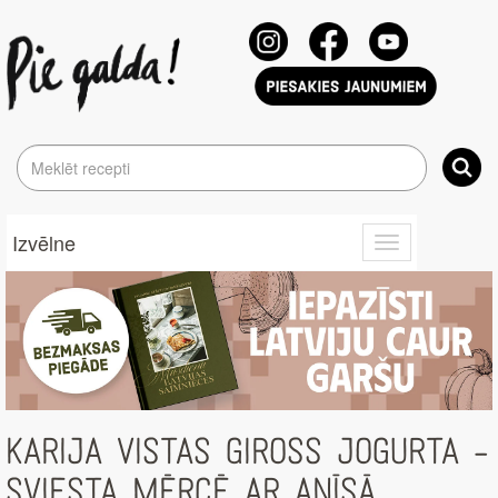
Izvēlne
Toggle
navigation
KARIJA VISTAS GIROSS JOGURTA –
SVIESTA MĒRCĒ AR ANĪSĀ