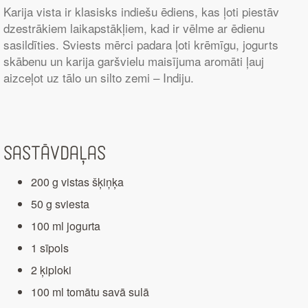
Karija vista ir klasisks indiešu ēdiens, kas ļoti piestāv
dzestrākiem laikapstākļiem, kad ir vēlme ar ēdienu
sasildīties. Sviests mērci padara ļoti krēmīgu, jogurts
skābenu un karija garšvielu maisījuma aromāti ļauj
aizceļot uz tālo un silto zemi – Indiju.
Sastāvdaļas
200 g vistas šķiņķa
50 g sviesta
100 ml jogurta
1 sīpols
2 ķiploki
100 ml tomātu savā sulā