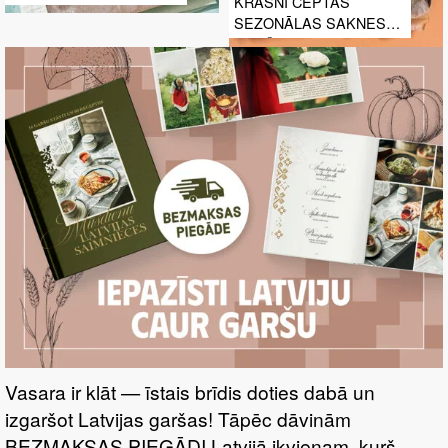
KRĀSNĪ CEPTAS
SEZONĀLAS SAKNES
GARŠAUGOS
Vasara ir klāt — īstais brīdis doties dabā un
izgaršot Latvijas garšas! Tāpēc dāvinām
BEZMAKSAS PIEGĀDI Latvijā ikvienam, kurš