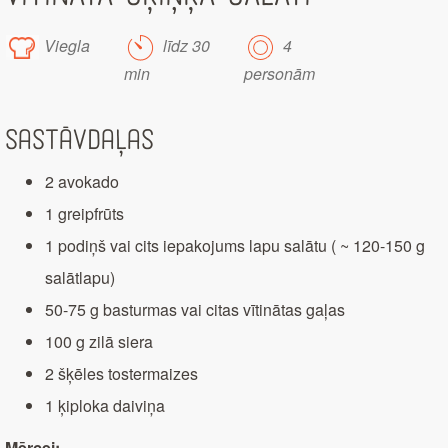
Viegla
līdz 30
4
min
personām
Sastāvdaļas
2 avokado
1 greipfrūts
1 podiņš vai cits iepakojums lapu salātu ( ~ 120-150 g
salātlapu)
50-75 g basturmas vai citas vītinātas gaļas
100 g zilā siera
2 šķēles tostermaizes
1 ķiploka daiviņa
Mērcei: