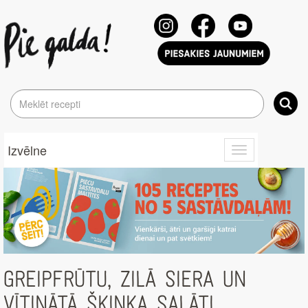
Izvēlne
Toggle
navigation
GREIPFRŪTU, ZILĀ SIERA UN
VĪTINĀTĀ ŠĶIŅĶA SALĀTI