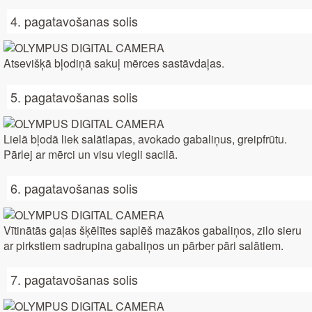
4. pagatavošanas solis
Atsevišķā bļodiņā sakuļ mērces sastāvdaļas.
5. pagatavošanas solis
Lielā bļodā liek salātlapas, avokado gabaliņus, greipfrūtu.
Pārlej ar mērci un visu viegli sacilā.
6. pagatavošanas solis
Vītinātās gaļas šķēlītes saplēš mazākos gabaliņos, zilo sieru
ar pirkstiem sadrupina gabaliņos un pārber pāri salātiem.
7. pagatavošanas solis