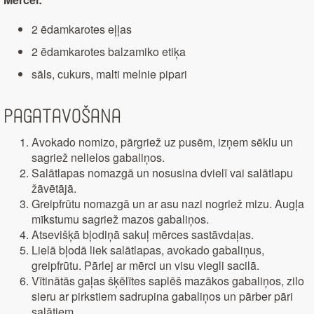
2 ēdamkarotes eļļas
2 ēdamkarotes balzamiko etiķa
sāls, cukurs, malti melnie pipari
Pagatavošana
Avokado nomizo, pārgriež uz pusēm, izņem sēklu un
sagriež nelielos gabaliņos.
Salātlapas nomazgā un nosusina dvielī vai salātlapu
žāvētājā.
Greipfrūtu nomazgā un ar asu nazi nogriež mizu. Augļa
mīkstumu sagriež mazos gabaliņos.
Atsevišķā bļodiņā sakuļ mērces sastāvdaļas.
Lielā bļodā liek salātlapas, avokado gabaliņus,
greipfrūtu. Pārlej ar mērci un visu viegli sacilā.
Vītinātās gaļas šķēlītes saplēš mazākos gabaliņos, zilo
sieru ar pirkstiem sadrupina gabaliņos un pārber pāri
salātiem.