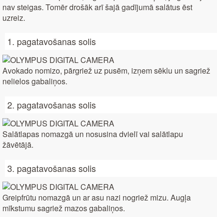
nav steigas. Tomēr drošāk arī šajā gadījumā salātus ēst
uzreiz.
1. pagatavošanas solis
Avokado nomizo, pārgriež uz pusēm, izņem sēklu un sagriež
nelielos gabaliņos.
2. pagatavošanas solis
Salātlapas nomazgā un nosusina dvielī vai salātlapu
žāvētājā.
3. pagatavošanas solis
Greipfrūtu nomazgā un ar asu nazi nogriež mizu. Augļa
mīkstumu sagriež mazos gabaliņos.