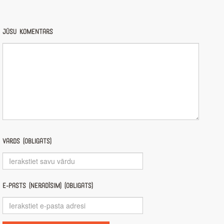
Jūsu komentārs
Vārds (obligāts)
E-pasts (nerādīsim) (obligāts)