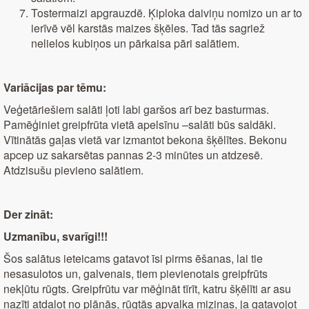
Tostermaizi apgrauzdē. Ķiploka daiviņu nomizo un ar to
ierīvē vēl karstās maizes šķēles. Tad tās sagriež
nelielos kubiņos un pārkaisa pāri salātiem.
Variācijas par tēmu:
Veģetāriešiem salāti ļoti labi garšos arī bez basturmas.
Pamēģiniet greipfrūta vietā apelsīnu –salāti būs saldāki.
Vītinātās gaļas vietā var izmantot bekona šķēlītes. Bekonu
apcep uz sakarsētas pannas 2-3 minūtes un atdzesē.
Atdzisušu pievieno salātiem.
Der zināt:
Uzmanību, svarīgi!!!
Šos salātus ieteicams gatavot īsi pirms ēšanas, lai tie
nesasulotos un, galvenais, tiem pievienotais greipfrūts
nekļūtu rūgts. Greipfrūtu var mēģināt tīrīt, katru šķēlīti ar asu
nazīti atdalot no plānās, rūgtās apvalka miziņas, ja gatavojot