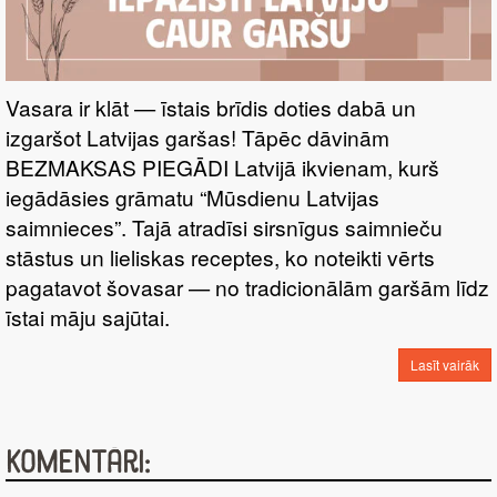
Vasara ir klāt — īstais brīdis doties dabā un
izgaršot Latvijas garšas! Tāpēc dāvinām
BEZMAKSAS PIEGĀDI Latvijā ikvienam, kurš
iegādāsies grāmatu “Mūsdienu Latvijas
saimnieces”. Tajā atradīsi sirsnīgus saimnieču
stāstus un lieliskas receptes, ko noteikti vērts
pagatavot šovasar — no tradicionālām garšām līdz
īstai māju sajūtai.
Lasīt vairāk
Komentāri: