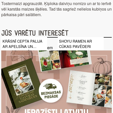
Tostermaizi apgrauzdē. Ķiploka daiviņu nomizo un ar to ierīvē
vēl karstās maizes šķēles. Tad tās sagriež nelielos kubiņos un
pārkaisa pāri salātiem.
Jūs varētu interesēt
KRĀSNĪ CEPTA PALIJA
SHOYU RAMEN AR
AR APELSĪNA UN
CŪKAS PAVĒDERI
FENHEĻA SALĀTIEM