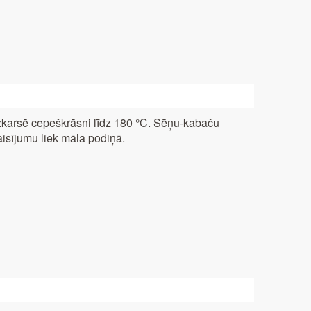
karsē cepeškrāsni līdz 180 °C. Sēņu-kabaču
isījumu liek māla podiņā.