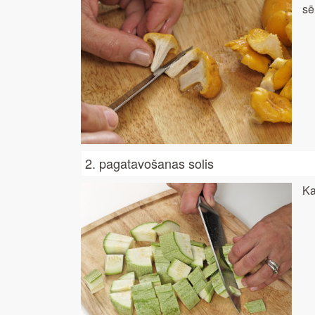
sē
2. pagatavošanas solis
Ka