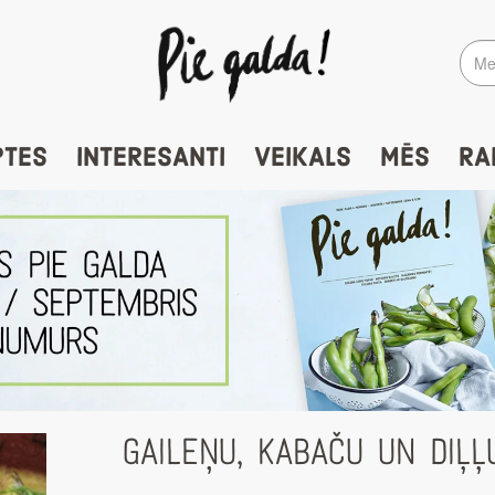
PTES
INTERESANTI
VEIKALS
MĒS
RA
GAILEŅU, KABAČU UN DIĻ