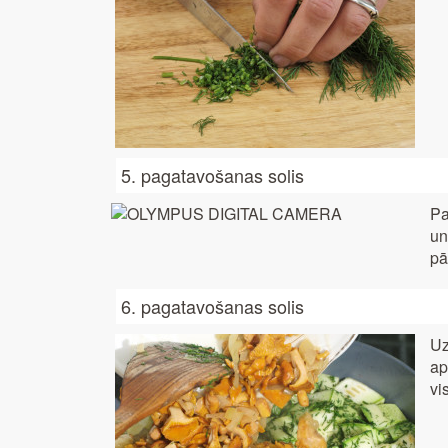
5. pagatavošanas solis
Pa
un
pā
6. pagatavošanas solis
Uz
ap
vi