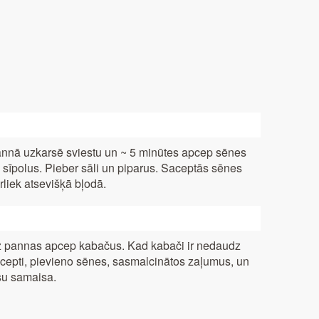
nnā uzkarsē sviestu un ~ 5 minūtes apcep sēnes
 sīpolus. Pieber sāli un piparus. Saceptās sēnes
rliek atsevišķā bļodā.
 pannas apcep kabačus. Kad kabači ir nedaudz
cepti, pievieno sēnes, sasmalcinātos zaļumus, un
su samaisa.