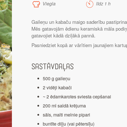
Viegla
līdz 1 h
Gaileņu un kabaču maigo saderību pastiprina
Mēs gatavojām ēdienu keramiskā māla podiņā,
gatavojiet kādā dziļākā pannā.
Pasniedziet kopā ar vārītiem jaunajiem kartu
Sastāvdaļas
500 g gaileņu
2 vidēji kabači
~ 2 ēdamkarotes sviesta cepšanai
200 ml saldā krējuma
sāls, malti melnie pipari
buntīte diļļu (vai pētersīļu)