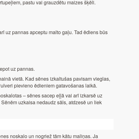
rtupeļiem, pastu vai grauzdētu maizes šķēli.
arī uz pannas apceptu malto gaļu. Tad ēdiens būs
cepot uz pannas.
ainā vietā. Kad sēnes izkaltušas pavisam vieglas,
 Pulveri pievieno ēdieniem gatavošanas laikā.
noskalotas – sēnes sacep eļļā vai arī izkarsē uz
s. Sēnēm uzkaisa nedaudz sāls, atdzesē un liek
nes noskalo un nogriež tām kātu maliņas. Ja