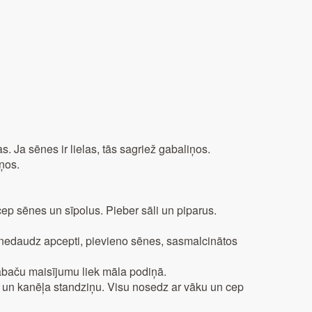
 Ja sēnes ir lielas, tās sagriež gabaliņos.
ņos.
p sēnes un sīpolus. Pieber sāli un piparus.
nedaudz apcepti, pievieno sēnes, sasmalcinātos
abaču maisījumu liek māla podiņā.
pu un kanēļa standziņu. Visu nosedz ar vāku un cep