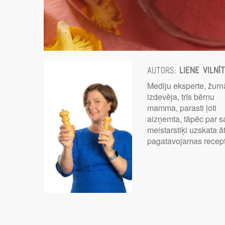
Autors:
Liene Vilnī
Mediju eksperte, žurn
izdevēja, trīs bērnu
mamma, parasti ļoti
aizņemta, tāpēc par 
meistarstiķi uzskata āt
pagatavojamas recep