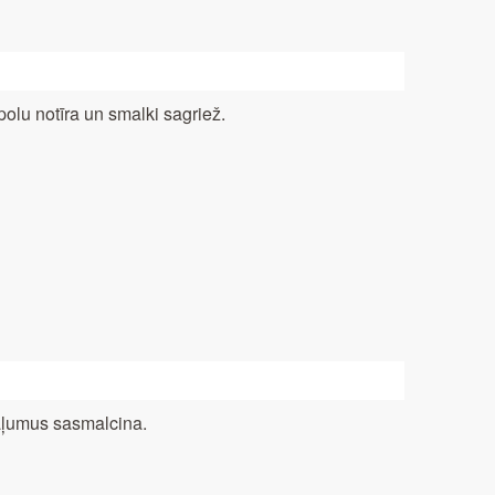
polu notīra un smalki sagriež.
ļumus sasmalcina.