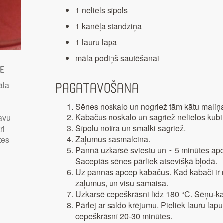
1 neliels sīpols
1 kanēļa standziņa
1 lauru lapa
māla podiņš sautēšanai
te
āla
Pagatavošana
Sēnes noskalo un nogriež tām kātu maliņas.
Kabačus noskalo un sagriež nelielos kubi
savu
Sīpolu notīra un smalki sagriež.
ri
Zaļumus sasmalcina.
tes
Pannā uzkarsē sviestu un ~ 5 minūtes apce
Saceptās sēnes pārliek atsevišķā bļodā.
Uz pannas apcep kabačus. Kad kabači ir 
zaļumus, un visu samaisa.
Uzkarsē cepeškrāsni līdz 180 °C. Sēņu-k
Pārlej ar saldo krējumu. Pieliek lauru la
cepeškrāsnī 20-30 minūtes.