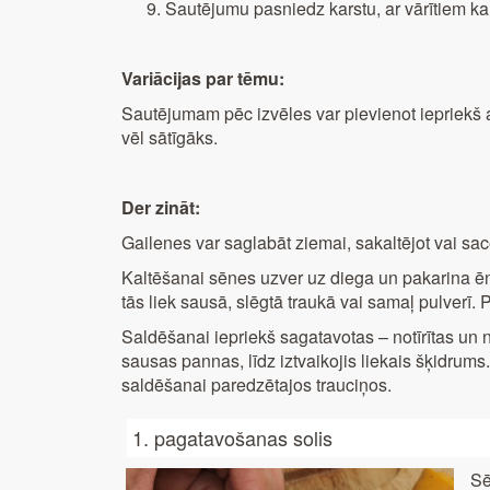
Sautējumu pasniedz karstu, ar vārītiem ka
Variācijas par tēmu:
Sautējumam pēc izvēles var pievienot iepriekš 
vēl sātīgāks.
Der zināt:
Gailenes var saglabāt ziemai, sakaltējot vai sa
Kaltēšanai sēnes uzver uz diega un pakarina ēn
tās liek sausā, slēgtā traukā vai samaļ pulverī.
Saldēšanai iepriekš sagatavotas – notīrītas un 
sausas pannas, līdz iztvaikojis liekais šķidrum
saldēšanai paredzētajos trauciņos.
1. pagatavošanas solis
Sē