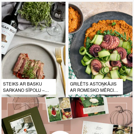
STEIKS AR BASKU
GRILĒTS ASTOŅKĀJIS
SARKANO SĪPOLU –
AR ROMESKO MĒRCI
PAPRIKAS SAUTĒJUMU.
SPĀŅU GAUMĒ