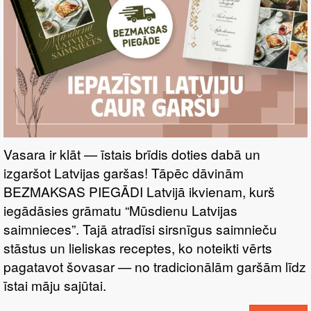
Vasara ir klāt — īstais brīdis doties dabā un
izgaršot Latvijas garšas! Tāpēc dāvinām
BEZMAKSAS PIEGĀDI Latvijā ikvienam, kurš
iegādāsies grāmatu “Mūsdienu Latvijas
saimnieces”. Tajā atradīsi sirsnīgus saimnieču
stāstus un lieliskas receptes, ko noteikti vērts
pagatavot šovasar — no tradicionālām garšām līdz
īstai māju sajūtai.