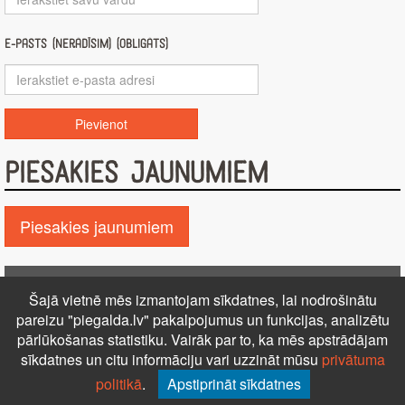
E-pasts (nerādīsim) (obligāts)
PIESAKIES JAUNUMIEM
Piesakies jaunumiem
Pie GALDA!
Šajā vietnē mēs izmantojam sīkdatnes, lai nodrošinātu
Kontakti
Reklāma
Par mums
Autortiesības
pareizu "piegalda.lv" pakalpojumus un funkcijas, analizētu
pārlūkošanas statistiku. Vairāk par to, ka mēs apstrādājam
PRIVĀTUMA POLITIKA
NOTEIKUMI – DISTANCES
sīkdatnes un citu informāciju vari uzzināt mūsu
privātuma
LĪGUMS
Uz augšu ↑
politikā
.
Apstiprināt sīkdatnes
© 2026 Visas tiesības aizsargātas