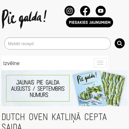
Izvēlne
Toggle
navigation
DUTCH OVEN KATLIŅĀ CEPTA
SAIDA