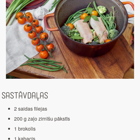
Sastāvdaļas
2 saidas filejas
200 g zaļo zirnīšu pākstīs
1 brokolis
1 kabacis