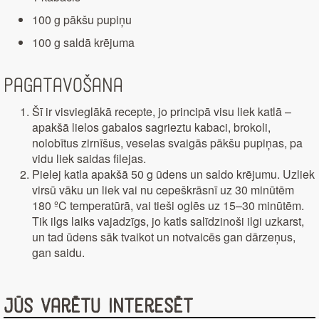
100 g pākšu pupiņu
100 g saldā krējuma
Pagatavošana
Šī ir visvieglākā recepte, jo principā visu liek katlā –
apakšā lielos gabalos sagrieztu kabaci, brokoli,
nolobītus zirnīšus, veselas svaigās pākšu pupiņas, pa
vidu liek saidas filejas.
Pielej katla apakšā 50 g ūdens un saldo krējumu. Uzliek
virsū vāku un liek vai nu cepeškrāsnī uz 30 minūtēm
180 ºC temperatūrā, vai tieši oglēs uz 15–30 minūtēm.
Tik ilgs laiks vajadzīgs, jo katls salīdzinoši ilgi uzkarst,
un tad ūdens sāk tvaikot un notvaicēs gan dārzeņus,
gan saidu.
Jūs varētu interesēt