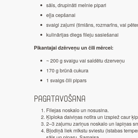
sāls, drupināti melnie pipari
eļļa cepšanai
svaigi zaļumi (timiāns, rozmarīns, vai pēter
kulinārijas diegs fileju sasiešanai
Pikantajai dzērveņu un čili mērcei:
~ 200 g svaigu vai saldētu dzerveņu
170 g brūnā cukura
1 svaigs čili pipars
Pagatavošana
Filejas noskalo un nosusina.
Ķiploka daiviņas notīra un izspiež caur ķip
2–3 zaļumu zariņus noskalo un lapiņas sm
Bļodiņā liek mīkstu sviestu (istabas tempe
sāls un piparu. Samaisa.