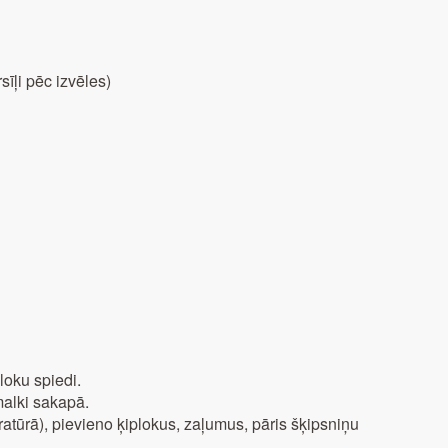
sīļi pēc izvēles)
loku spiedi.
alki sakapā.
ratūrā), pievieno ķiplokus, zaļumus, pāris šķipsniņu