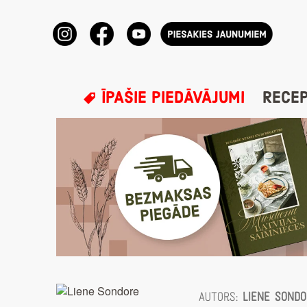
ĪPAŠIE PIEDĀVĀJUMI
RECE
Autors:
Liene Sond