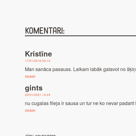
Komentāri:
Kristīne
17/01/2016 00:14
Man sanāca pasauss. Laikam labāk gatavot no šķiņķa
Atbildēt
gints
23/01/2021 14:24
nu cugalas fileja ir sausa un tur ne ko nevar padarit b
Atbildēt