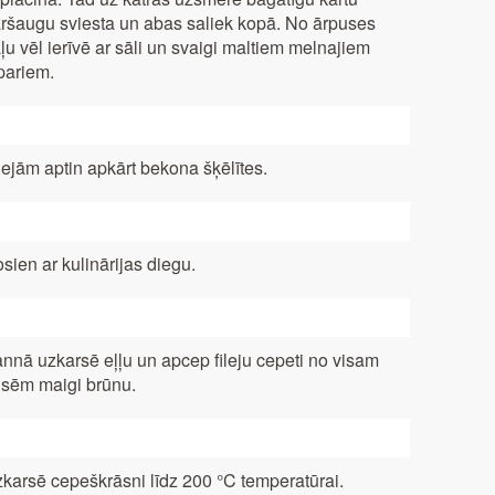
ršaugu sviesta un abas saliek kopā. No ārpuses
ļu vēl ierīvē ar sāli un svaigi maltiem melnajiem
pariem.
lejām aptin apkārt bekona šķēlītes.
sien ar kulinārijas diegu.
nnā uzkarsē eļļu un apcep fileju cepeti no visam
sēm maigi brūnu.
karsē cepeškrāsni līdz 200 °C temperatūrai.