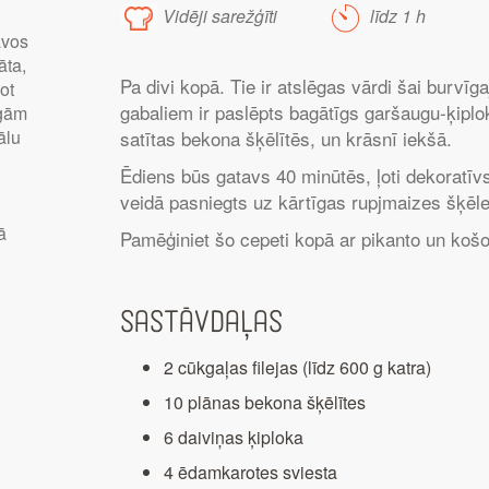
Vidēji sarežģīti
līdz 1 h
avos
āta,
Pa divi kopā. Tie ir atslēgas vārdi šai burvīga
ot
gabaliem ir paslēpts bagātīgs garšaugu-ķiplok
īgām
ālu
satītas bekona šķēlītēs, un krāsnī iekšā.
Ēdiens būs gatavs 40 minūtēs, ļoti dekoratīvs 
veidā pasniegts uz kārtīgas rupjmaizes šķēle
ā
Pamēģiniet šo cepeti kopā ar pikanto un košo
Sastāvdaļas
2 cūkgaļas filejas (līdz 600 g katra)
10 plānas bekona šķēlītes
6 daiviņas ķiploka
4 ēdamkarotes sviesta