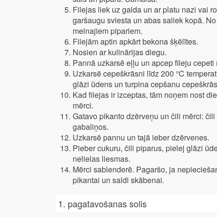
Filejas liek uz galda un ar platu nazi vai
garšaugu sviesta un abas saliek kopā. No ā
melnajiem pipariem.
Filejām aptin apkārt bekona šķēlītes.
Nosien ar kulinārijas diegu.
Pannā uzkarsē eļļu un apcep fileju cepet
Uzkarsē cepeškrāsni līdz 200 °C temperat
glāzi ūdens un turpina cepšanu cepeškrās
Kad filejas ir izceptas, tām noņem nost d
mērci.
Gatavo pikanto dzērveņu un čili mērci: či
gabaliņos.
Uzkarsē pannu un tajā ieber dzērvenes.
Pieber cukuru, čili piparus, pielej glāzi 
nelielas liesmas.
Mērci sablenderē. Pagaršo, ja nepieciešam
pikantai un saldi skābenai.
1. pagatavošanas solis