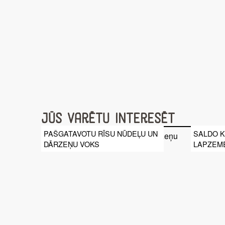
Jūs varētu interesēt
PAŠGATAVOTU RĪSU NŪDEĻU UN
SALDO K
DĀRZEŅU VOKS
LAPZEME