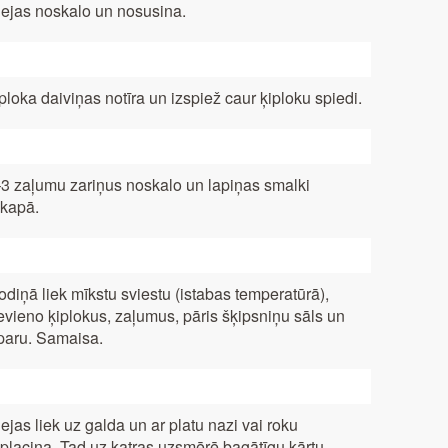
lejas noskalo un nosusina.
ploka daiviņas notīra un izspiež caur ķiploku spiedi.
3 zaļumu zariņus noskalo un lapiņas smalki
kapā.
odiņā liek mīkstu sviestu (istabas temperatūrā),
evieno ķiplokus, zaļumus, pāris šķipsniņu sāls un
paru. Samaisa.
lejas liek uz galda un ar platu nazi vai roku
placina. Tad uz katras uzsmērē bagātīgu kārtu