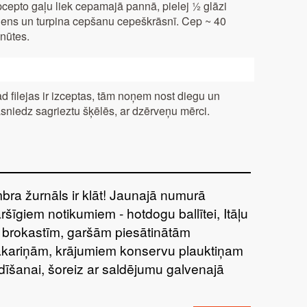
cepto gaļu liek cepamajā pannā, pielej ½ glāzi
ens un turpina cepšanu cepeškrāsnī. Cep ~ 40
nūtes.
d filejas ir izceptas, tām noņem nost diegu un
sniedz sagrieztu šķēlēs, ar dzērveņu mērci.
bra žurnāls ir klāt! Jaunajā numurā
ršīgiem notikumiem - hotdogu ballītei, Itāļu
 brokastīm, garšām piesātinātām
kariņām, krājumiem konservu plauktiņam
dīšanai, šoreiz ar saldējumu galvenajā