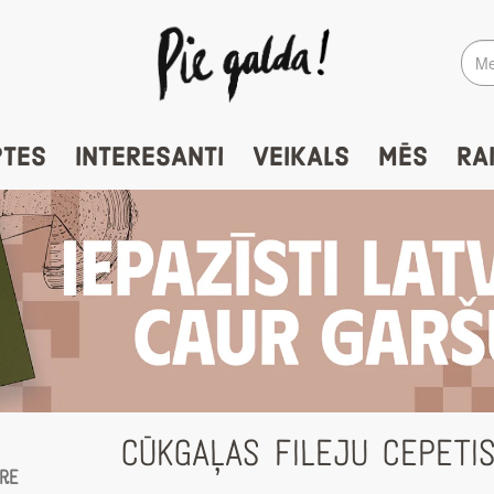
PTES
INTERESANTI
VEIKALS
MĒS
RA
CŪKGAĻAS FILEJU CEPETI
ore