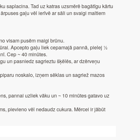
 roku saplacina. Tad uz katras uzsmērē bagātīgu kārtu
rpuses gaļu vēl ierīvē ar sāli un svaigi maltiem
i no visam pusēm maigi brūnu.
ūrai. Apcepto gaļu liek cepamajā pannā, pielej ½
nī. Cep ~ 40 minūtes.
iegu un pasniedz sagrieztu šķēlēs, ar dzērveņu
li piparu noskalo, izņem sēklas un sagriež mazos
ūdens, pannai uzliek vāku un ~ 10 minūtes gatavo uz
s, pievieno vēl nedaudz cukura. Mērcei ir jābūt