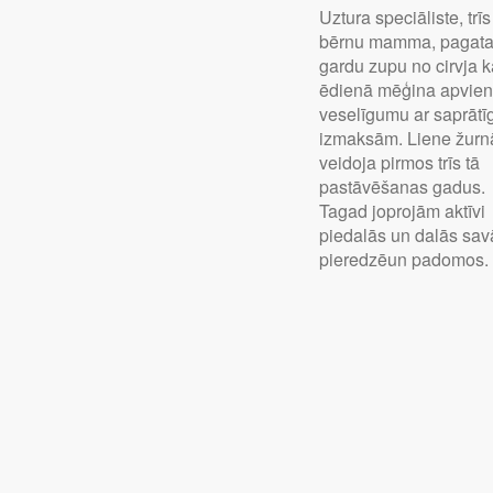
Uztura speciāliste, trīs
bērnu mamma, pagat
gardu zupu no cirvja k
ēdienā mēģina apvien
veselīgumu ar saprāt
izmaksām. Liene žurn
veidoja pirmos trīs tā
pastāvēšanas gadus.
Tagad joprojām aktīvi
piedalās un dalās sav
pieredzēun padomos.