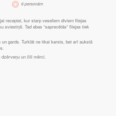
6 personām
jai receptei, kur starp veseliem diviem filejas
u sviestiņš. Tad abas “saprecētās” filejas tiek
un gards. Turklāt ne tikai karsts, bet arī aukstā
s.
 dzērveņu un čili mērci.