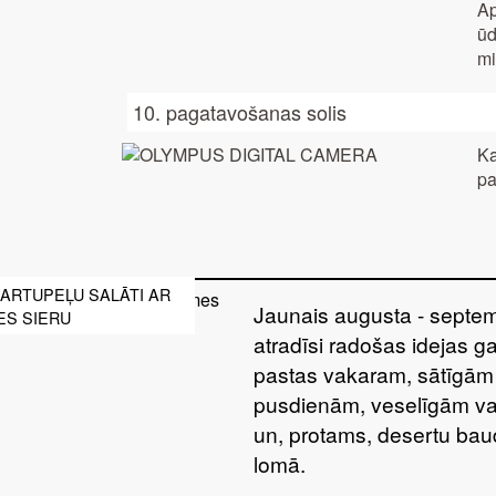
Ap
ūd
mi
10. pagatavošanas solis
Ka
pa
ARTUPEĻU SALĀTI AR
Jaunais augusta - septem
S SIERU
atradīsi radošas idejas ga
pastas vakaram, sātīgām
pusdienām, veselīgām va
un, protams, desertu bau
lomā.