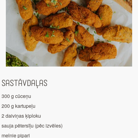
Sastāvdaļas
300 g cūceņu
200 g kartupeļu
2 daiviņas ķiploku
sauja pētersīļu (pēc izvēles)
melnie pipari