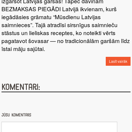
izgaršot Latvijas garšas! Tāpēc dāvinām
BEZMAKSAS PIEGĀDI Latvijā ikvienam, kurš
iegādāsies grāmatu “Mūsdienu Latvijas
saimnieces”. Tajā atradīsi sirsnīgus saimnieču
stāstus un lieliskas receptes, ko noteikti vērts
pagatavot šovasar — no tradicionālām garšām līdz
īstai māju sajūtai.
Lasīt vairāk
Komentāri:
Jūsu komentārs