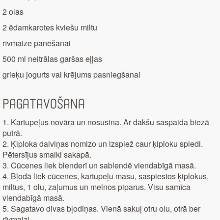
2 olas
2 ēdamkarotes kviešu miltu
rīvmaize panēšanai
500 ml neitrālas garšas eļļas
grieķu jogurts vai krējums pasniegšanai
Pagatavošana
1. Kartupeļus novāra un nosusina. Ar dakšu saspaida biezā
putrā.
2. Ķiploka daiviņas nomizo un izspiež caur ķiploku spiedi.
Pētersīļus smalki sakapā.
3. Cūcenes liek blenderī un sablendē viendabīgā masā.
4. Bļodā liek cūcenes, kartupeļu masu, saspiestos ķiplokus,
miltus, 1 olu, zaļumus un melnos piparus. Visu samīca
viendabīgā masā.
5. Sagatavo divas bļodiņas. Vienā sakuļ otru olu, otrā ber
rīvmaizi.