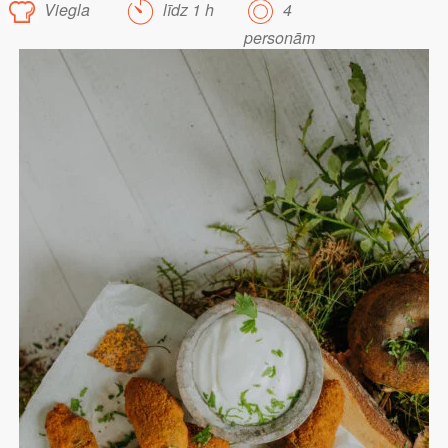
Viegla
līdz 1 h
4
personām