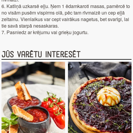
6. Katliņā uzkarsē eļļu. Ņem 1 ēdamkaroti masas, pamērcē to
no visām pusēm vispirms olā, pēc tam rīvmaizē un cep eļļā
zeltainu. Vienlaikus var cept vairākus nagetus, bet svarīgi, lai
tie savā starpā nesaskaras.
7. Pasniedz ar krējumu vai grieķu jogurtu.
Jūs varētu interesēt