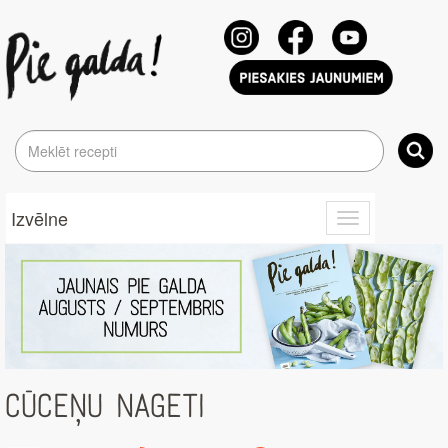
Izvēlne
Toggle
navigation
CŪCEŅU NAGETI