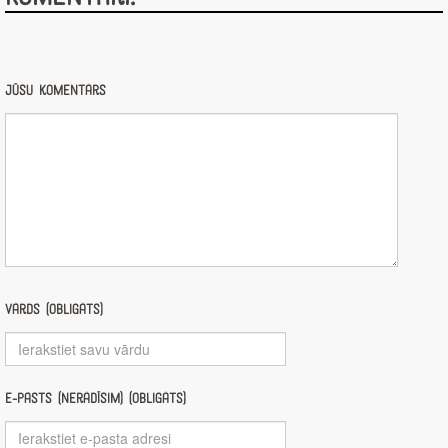
Jūsu komentārs
Vārds (obligāts)
E-pasts (nerādīsim) (obligāts)