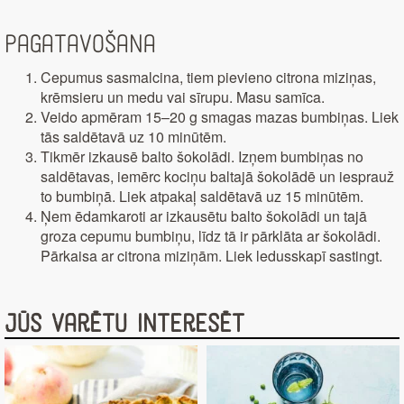
Pagatavošana
Cepumus sasmalcina, tiem pievieno citrona miziņas,
krēmsieru un medu vai sīrupu. Masu samīca.
Veido apmēram 15–20 g smagas mazas bumbiņas. Liek
tās saldētavā uz 10 minūtēm.
Tikmēr izkausē balto šokolādi. Izņem bumbiņas no
saldētavas, iemērc kociņu baltajā šokolādē un iesprauž
to bumbiņā. Liek atpakaļ saldētavā uz 15 minūtēm.
Ņem ēdamkaroti ar izkausētu balto šokolādi un tajā
groza cepumu bumbiņu, līdz tā ir pārklāta ar šokolādi.
Pārkaisa ar citrona miziņām. Liek ledusskapī sastingt.
Jūs varētu interesēt