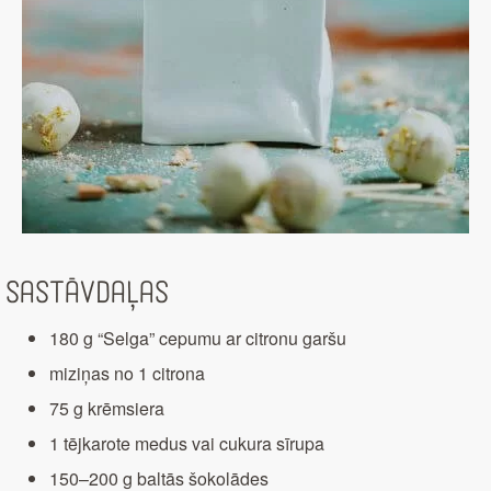
Sastāvdaļas
180 g “Selga” cepumu ar citronu garšu
miziņas no 1 citrona
75 g krēmsiera
1 tējkarote medus vai cukura sīrupa
150–200 g baltās šokolādes