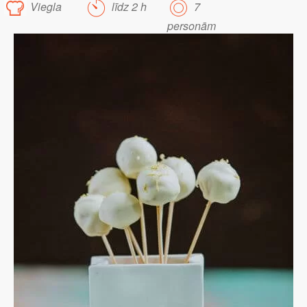
Viegla
līdz 2 h
7
personām