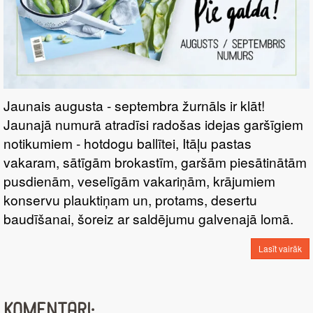
Jaunais augusta - septembra žurnāls ir klāt!
Jaunajā numurā atradīsi radošas idejas garšīgiem
notikumiem - hotdogu ballītei, Itāļu pastas
vakaram, sātīgām brokastīm, garšām piesātinātām
pusdienām, veselīgām vakariņām, krājumiem
konservu plauktiņam un, protams, desertu
baudīšanai, šoreiz ar saldējumu galvenajā lomā.
Lasīt vairāk
Komentāri: