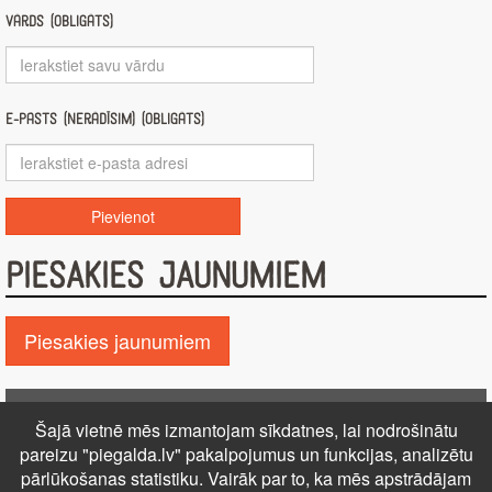
Vārds (obligāts)
E-pasts (nerādīsim) (obligāts)
PIESAKIES JAUNUMIEM
Piesakies jaunumiem
Pie GALDA!
Šajā vietnē mēs izmantojam sīkdatnes, lai nodrošinātu
Kontakti
Reklāma
Par mums
Autortiesības
pareizu "piegalda.lv" pakalpojumus un funkcijas, analizētu
PRIVĀTUMA POLITIKA
NOTEIKUMI – DISTANCES
pārlūkošanas statistiku. Vairāk par to, ka mēs apstrādājam