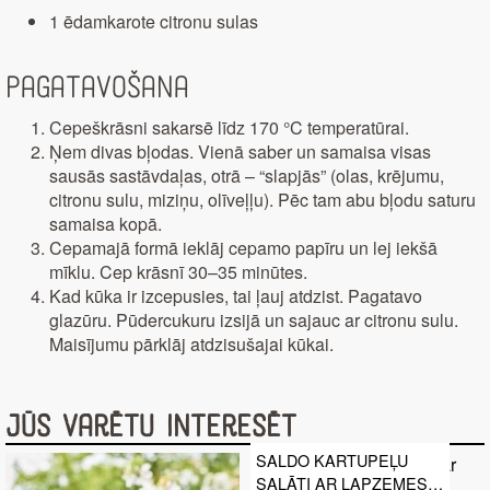
1 ēdamkarote citronu sulas
Pagatavošana
Cepeškrāsni sakarsē līdz 170 °C temperatūrai.
Ņem divas bļodas. Vienā saber un samaisa visas
sausās sastāvdaļas, otrā – “slapjās” (olas, krējumu,
citronu sulu, miziņu, olīveļļu). Pēc tam abu bļodu saturu
samaisa kopā.
Cepamajā formā ieklāj cepamo papīru un lej iekšā
mīklu. Cep krāsnī 30–35 minūtes.
Kad kūka ir izcepusies, tai ļauj atdzist. Pagatavo
glazūru. Pūdercukuru izsijā un sajauc ar citronu sulu.
Maisījumu pārklāj atdzisušajai kūkai.
Jūs varētu interesēt
SALDO KARTUPEĻU
SALĀTI AR LAPZEMES