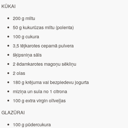
KŪKAI
200 g miltu
50 g kukurūzas miltu (polenta)
100 g cukura
3,5 tējkarotes cepamā pulvera
šķipsniņa sāls
2 ēdamkarotes magoņu sēkliņu
2 olas
180 g krējuma vai bezpiedevu jogurta
miziņa un sula no 1 citrona
100 g extra virgin olīveļļas
GLAZŪRAI
100 g pūdercukura