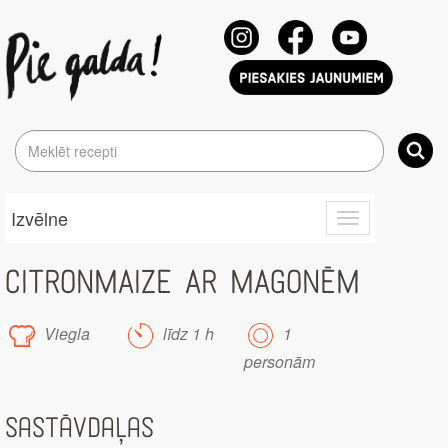
Izvēlne
Toggle
navigation
CITRONMAIZE AR MAGONĒM
Viegla
līdz 1 h
1
personām
Sastāvdaļas