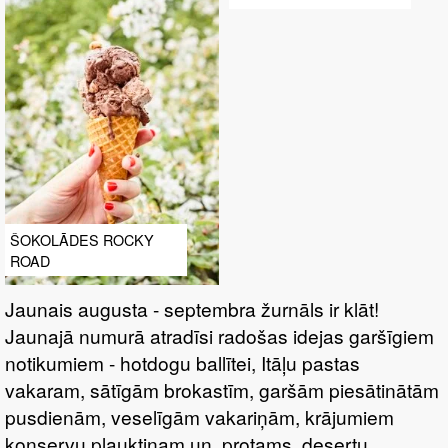
SIERU
ŠOKOLĀDES ROCKY
ROAD
Jaunais augusta - septembra žurnāls ir klāt!
Jaunajā numurā atradīsi radošas idejas garšīgiem
notikumiem - hotdogu ballītei, Itāļu pastas
vakaram, sātīgām brokastīm, garšām piesātinātām
pusdienām, veselīgām vakariņām, krājumiem
konservu plauktiņam un, protams, desertu