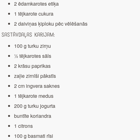
2 ēdamkarotes etiķa
1 tējkarote cukura
2 daiviņas ķiploku pēc vēlēšanās
Sastāvdaļas karijam:
100 g turku zirņu
½ tējkarotes sāls
2 krāsu paprikas
zaļie zirnīši pākstīs
2 cm ingvera saknes
1 tējkarote medus
200 g turku jogurta
buntīte koriandra
1 citrons
100 g basmati rīsi