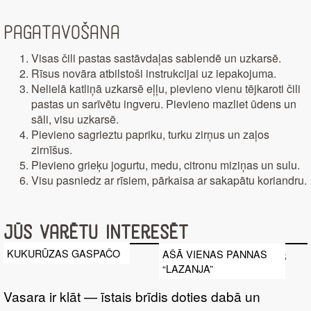
Pagatavošana
Visas čili pastas sastāvdaļas sablendē un uzkarsē.
Rīsus novāra atbilstoši instrukcijai uz iepakojuma.
Nelielā katliņā uzkarsē eļļu, pievieno vienu tējkaroti čili
pastas un sarīvētu ingveru. Pievieno mazliet ūdens un
sāli, visu uzkarsē.
Pievieno sagrieztu papriku, turku zirņus un zaļos
zirnīšus.
Pievieno grieķu jogurtu, medu, citronu miziņas un sulu.
Visu pasniedz ar rīsiem, pārkaisa ar sakapātu koriandru.
Jūs varētu interesēt
KUKURŪZAS GASPAČO
AŠĀ VIENAS PANNAS
“LAZANJA”
Vasara ir klāt — īstais brīdis doties dabā un