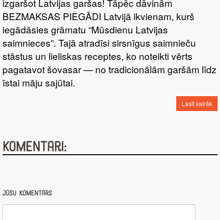
izgaršot Latvijas garšas! Tāpēc dāvinām
BEZMAKSAS PIEGĀDI Latvijā ikvienam, kurš
iegādāsies grāmatu “Mūsdienu Latvijas
saimnieces”. Tajā atradīsi sirsnīgus saimnieču
stāstus un lieliskas receptes, ko noteikti vērts
pagatavot šovasar — no tradicionālām garšām līdz
īstai māju sajūtai.
Lasīt vairāk
Komentāri:
Jūsu komentārs