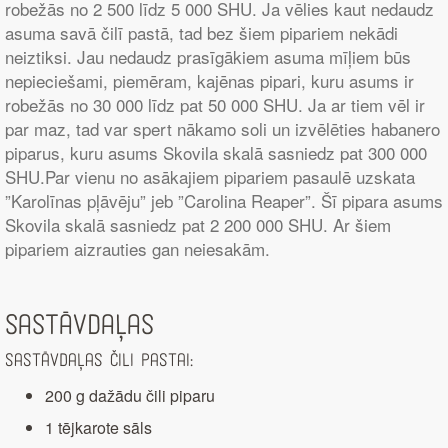
robežās no 2 500 līdz 5 000 SHU. Ja vēlies kaut nedaudz
asuma savā čilī pastā, tad bez šiem pipariem nekādi
neiztiksi. Jau nedaudz prasīgākiem asuma mīļiem būs
nepieciešami, piemēram, kajēnas pipari, kuru asums ir
robežās no 30 000 līdz pat 50 000 SHU. Ja ar tiem vēl ir
par maz, tad var spert nākamo soli un izvēlēties habanero
piparus, kuru asums Skovila skalā sasniedz pat 300 000
SHU.Par vienu no asākajiem pipariem pasaulē uzskata
”Karolīnas pļāvēju” jeb ”Carolina Reaper”. Šī pipara asums
Skovila skalā sasniedz pat 2 200 000 SHU. Ar šiem
pipariem aizrauties gan neiesakām.
Sastāvdaļas
Sastāvdaļas čili pastai:
200 g dažādu čili piparu
1 tējkarote sāls