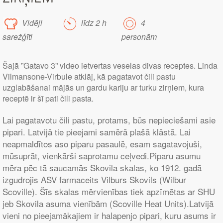
Vidēji
līdz 2 h
4
sarežģīti
personām
Šajā ”Gatavo 3” video ietvertas veselas divas receptes. Linda
Vilmansone-Virbule atklāj, kā pagatavot čili pastu
uzglabāšanai mājās un gardu kariju ar turku zirņiem, kura
receptē ir šī pati čili pasta.
Lai pagatavotu čili pastu, protams, būs nepieciešami asie
pipari. Latvijā tie pieejami samērā plašā klāstā. Lai
neapmaldītos aso piparu pasaulē, esam sagatavojuši,
mūsuprāt, vienkārši saprotamu ceļvedi.Piparu asumu
mēra pēc tā saucamās Skovila skalas, ko 1912. gadā
izgudrojis ASV farmaceits Vilburs Skovils (Wilbur
Scoville). Šīs skalas mērvienības tiek apzīmētas ar SHU
jeb Skovila asuma vienībām (Scoville Heat Units).Latvijā
vieni no pieejamākajiem ir halapenjo pipari, kuru asums ir