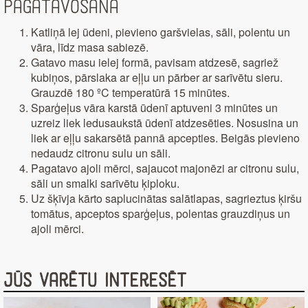
Pagatavošana
Katliņā lej ūdeni, pievieno garšvielas, sāli, polentu un
vāra, līdz masa sabiezē.
Gatavo masu ielej formā, pavisam atdzesē, sagriež
kubiņos, pārslaka ar eļļu un pārber ar sarīvētu sieru.
Grauzdē 180 ºC temperatūrā 15 minūtes.
Sparģeļus vāra karstā ūdenī aptuveni 3 minūtes un
uzreiz liek ledusaukstā ūdenī atdzesēties. Nosusina un
liek ar eļļu sakarsētā pannā apcepties. Beigās pievieno
nedaudz citronu sulu un sāli.
Pagatavo ajoli mērci, sajaucot majonēzi ar citronu sulu,
sāli un smalki sarīvētu ķiploku.
Uz šķīvja kārto saplucinātas salātlapas, sagrieztus ķiršu
tomātus, apceptos sparģeļus, polentas grauzdiņus un
ajoli mērci.
Jūs varētu interesēt