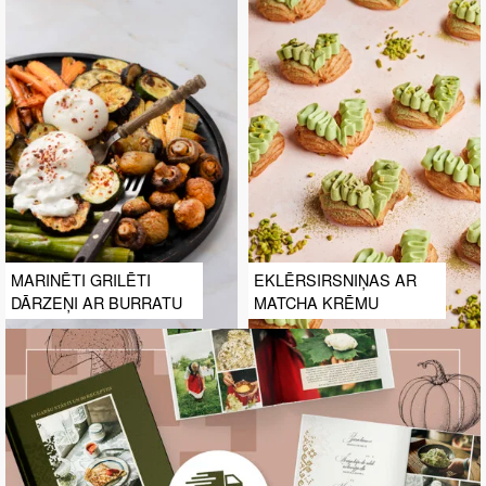
MARINĒTI GRILĒTI
EKLĒRSIRSNIŅAS AR
DĀRZEŅI AR BURRATU
MATCHA KRĒMU