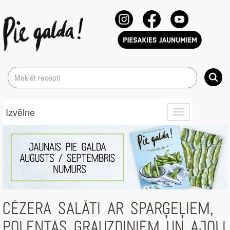
Izvēlne
Toggle
navigation
CĒZERA SALĀTI AR SPARĢEĻIEM,
POLENTAS GRAUZDIŅIEM UN AJOLI