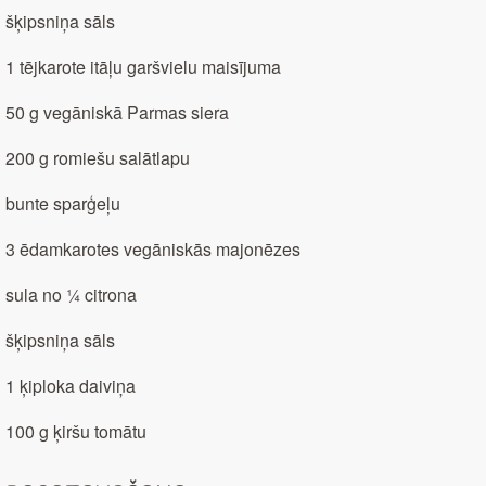
šķipsniņa sāls
1 tējkarote itāļu garšvielu maisījuma
50 g vegāniskā Parmas siera
200 g romiešu salātlapu
bunte sparģeļu
3 ēdamkarotes vegāniskās majonēzes
sula no ¼ citrona
šķipsniņa sāls
1 ķiploka daiviņa
100 g ķiršu tomātu