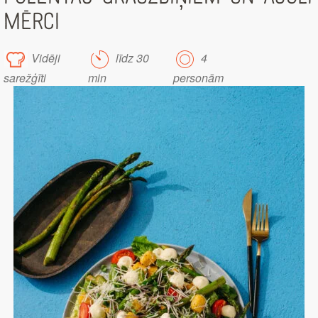
MĒRCI
Vidēji
līdz 30
4
sarežģīti
min
personām