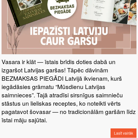
Vasara ir klāt — īstais brīdis doties dabā un
izgaršot Latvijas garšas! Tāpēc dāvinām
BEZMAKSAS PIEGĀDI Latvijā ikvienam, kurš
iegādāsies grāmatu “Mūsdienu Latvijas
saimnieces”. Tajā atradīsi sirsnīgus saimnieču
stāstus un lieliskas receptes, ko noteikti vērts
pagatavot šovasar — no tradicionālām garšām līdz
īstai māju sajūtai.
Lasīt vairāk