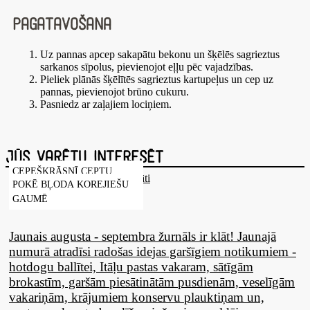
Pagatavošana
Uz pannas apcep sakapātu bekonu un šķēlēs sagrieztus
sarkanos sīpolus, pievienojot eļļu pēc vajadzības.
Pieliek plānās šķēlītēs sagrieztus kartupeļus un cep uz
pannas, pievienojot brūno cukuru.
Pasniedz ar zaļajiem lociņiem.
Jūs varētu interesēt
CEPEŠKRĀSNĪ CEPTU
POKĒ BĻODA KOREJIEŠU
BIEŠU SALĀTI AR VISTAS
GAUMĒ
FILEJU UN KAZAS SIERU
Jaunais augusta - septembra žurnāls ir klāt! Jaunajā
numurā atradīsi radošas idejas garšīgiem notikumiem -
hotdogu ballītei, Itāļu pastas vakaram, sātīgām
brokastīm, garšām piesātinātām pusdienām, veselīgām
vakariņām, krājumiem konservu plauktiņam un,