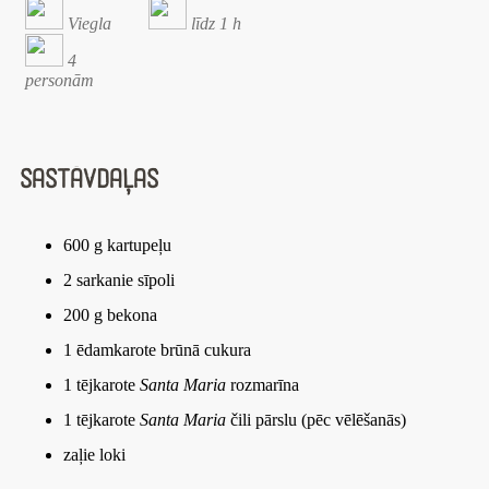
Viegla
līdz 1 h
4
personām
Sastāvdaļas
600 g kartupeļu
2 sarkanie sīpoli
200 g bekona
1 ēdamkarote brūnā cukura
1 tējkarote
Santa Maria
rozmarīna
1 tējkarote
Santa Maria
čili pārslu (pēc vēlēšanās)
zaļie loki