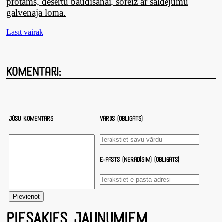
protams, desertu baudīšanai, šoreiz ar saldējumu
galvenajā lomā.
Lasīt vairāk
Komentāri:
Jūsu komentārs
Vārds (obligāts)
E-pasts (nerādīsim) (obligāts)
PIESAKIES JAUNUMIEM