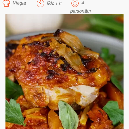
Viegla
līdz 1 h
4
personām