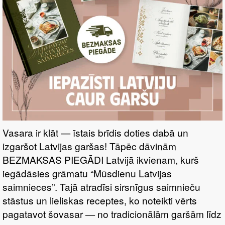
Vasara ir klāt — īstais brīdis doties dabā un
izgaršot Latvijas garšas! Tāpēc dāvinām
BEZMAKSAS PIEGĀDI Latvijā ikvienam, kurš
iegādāsies grāmatu “Mūsdienu Latvijas
saimnieces”. Tajā atradīsi sirsnīgus saimnieču
stāstus un lieliskas receptes, ko noteikti vērts
pagatavot šovasar — no tradicionālām garšām līdz