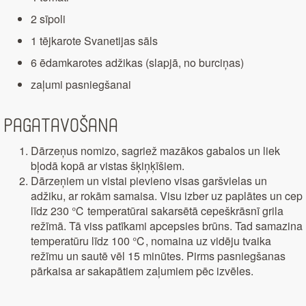
2 sīpoli
1 tējkarote Svanetijas sāls
6 ēdamkarotes adžikas (slapjā, no burciņas)
zaļumi pasniegšanai
Pagatavošana
Dārzeņus nomizo, sagriež mazākos gabalos un liek
bļodā kopā ar vistas šķiņķīšiem.
Dārzeņiem un vistai pievieno visas garšvielas un
adžiku, ar rokām samaisa. Visu izber uz paplātes un cep
līdz 230 ℃ temperatūrai sakarsētā cepeškrāsnī grila
režīmā. Tā viss patīkami apcepsies brūns. Tad samazina
temperatūru līdz 100 ℃, nomaina uz vidēju tvaika
režīmu un sautē vēl 15 minūtes. Pirms pasniegšanas
pārkaisa ar sakapātiem zaļumiem pēc izvēles.