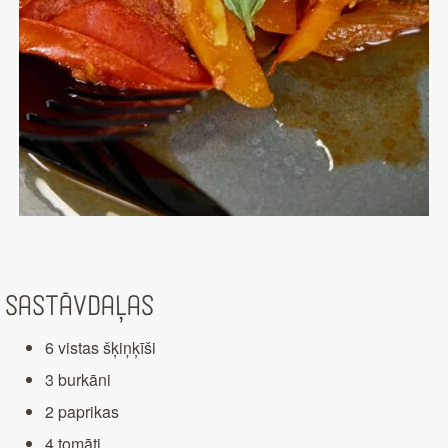
Sastāvdaļas
6 vistas šķiņķīši
3 burkāni
2 paprikas
4 tomāti