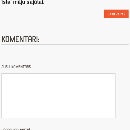
īstai māju sajūtai.
Lasīt vairāk
Komentāri:
Jūsu komentārs