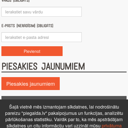
Vārds (obligāts)
E-pasts (nerādīsim) (obligāts)
PIESAKIES JAUNUMIEM
Piesakies jaunumiem
Pie GALDA!
Šajā vietnē mēs izmantojam sīkdatnes, lai nodrošinātu
Kontakti
Reklāma
Par mums
Autortiesības
pareizu "piegalda.lv" pakalpojumus un funkcijas, analizētu
pārlūkošanas statistiku. Vairāk par to, ka mēs apstrādājam
PRIVĀTUMA POLITIKA
NOTEIKUMI – DISTANCES
sīkdatnes un citu informāciju vari uzzināt mūsu
privātuma
LĪGUMS
Uz augšu ↑