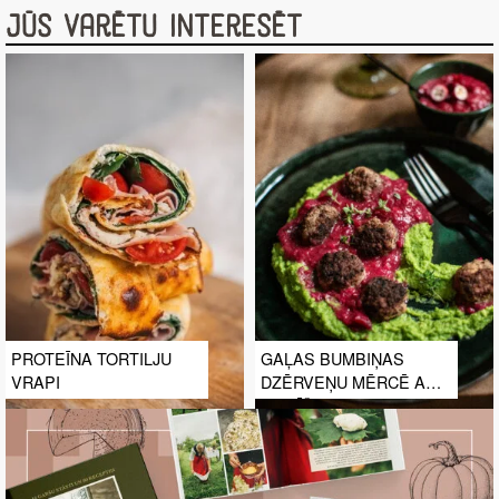
Jūs varētu interesēt
PROTEĪNA TORTILJU
GAĻAS BUMBIŅAS
VRAPI
DZĒRVEŅU MĒRCĒ AR
ZIRNĪŠU BIEZENI