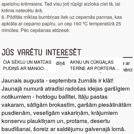
apelsīnu krēmsiera. Tad visu ļoti rūpīgi aizloka ciet tā, lai
krēms netecētu ārā.
6. Pildītās mīklas bumbiņas liek uz cepamās pannas, kas
apklāta ar cepamo papīru, un cep 160 ºC temperatūrā 25
minūtes. Pēc cepšanas atdzesē.
Jūs varētu interesēt
ČIA SĒKLU UN MATČAS
AKNU UN CŪKGAĻAS
PUDIŅŠ AR MANGO
TERĪNE AR PORTERA
BIEZENI
UN TUMŠO PLŪMJU
Jaunais augusta - septembra žurnāls ir klāt!
MĒRCI
Jaunajā numurā atradīsi radošas idejas garšīgiem
notikumiem - hotdogu ballītei, Itāļu pastas
vakaram, sātīgām brokastīm, garšām piesātinātām
pusdienām, veselīgām vakariņām, krājumiem
konservu plauktiņam un, protams, desertu
baudīšanai, šoreiz ar saldējumu galvenajā lomā.