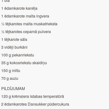
1 ola
1 ēdamkarote kanēļa
1 ēdamkarote malta ingvera
½ tējkarotes malta muskatrieksta
½ tējkarotes cepamā pulvera
1 tējkarote sāls
3 vidēji burkāni
100 g pekanriekstu
35 g kokosriekstu skaidiņu
150 g miltu
70 g auzu
PILDĪJUMAM
120 g krēmsiera istabas temperatūrā
2 ēdamkarotes Dansukker pūdercukura