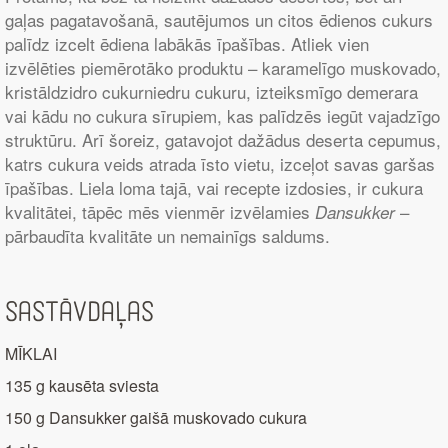
gaļas pagatavošanā, sautējumos un citos ēdienos cukurs
palīdz izcelt ēdiena labākās īpašības. Atliek vien
izvēlēties piemērotāko produktu – karamelīgo muskovado,
kristāldzidro cukurniedru cukuru, izteiksmīgo demerara
vai kādu no cukura sīrupiem, kas palīdzēs iegūt vajadzīgo
struktūru. Arī šoreiz, gatavojot dažādus deserta cepumus,
katrs cukura veids atrada īsto vietu, izceļot savas garšas
īpašības. Liela loma tajā, vai recepte izdosies, ir cukura
kvalitātei, tāpēc mēs vienmēr izvēlamies
–
Dansukker
pārbaudīta kvalitāte un nemainīgs saldums.
Sastāvdaļas
MĪKLAI
135 g kausēta sviesta
150 g Dansukker gaišā muskovado cukura