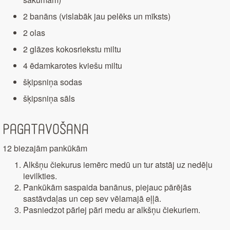
2 banāns (vislabāk jau pelēks un mīksts)
2 olas
2 glāzes kokosriekstu miltu
4 ēdamkarotes kviešu miltu
šķipsniņa sodas
šķipsniņa sāls
Pagatavošana
12 biezajām pankūkām
Alkšņu čiekurus iemērc medū un tur atstāj uz nedēļu
ievilkties.
Pankūkām saspaida banānus, piejauc pārējās
sastāvdaļas un cep sev vēlamajā eļļā.
Pasniedzot pārlej pāri medu ar alkšņu čiekuriem.