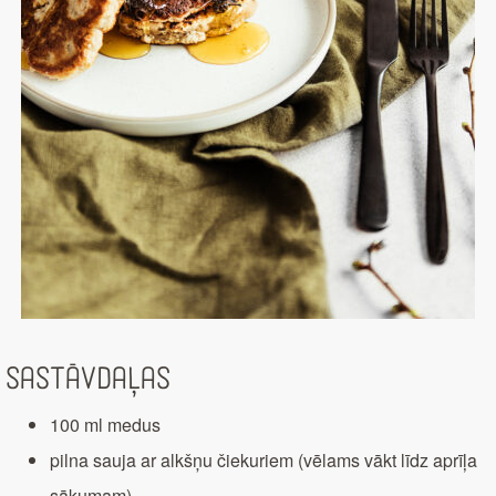
Sastāvdaļas
100 ml medus
pilna sauja ar alkšņu čiekuriem (vēlams vākt līdz aprīļa
sākumam)