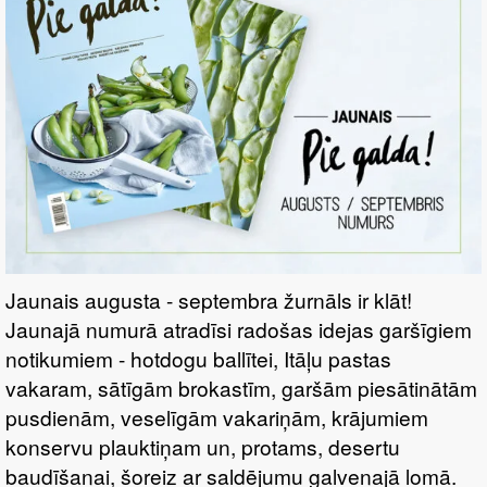
Jaunais augusta - septembra žurnāls ir klāt!
Jaunajā numurā atradīsi radošas idejas garšīgiem
notikumiem - hotdogu ballītei, Itāļu pastas
vakaram, sātīgām brokastīm, garšām piesātinātām
pusdienām, veselīgām vakariņām, krājumiem
konservu plauktiņam un, protams, desertu
baudīšanai, šoreiz ar saldējumu galvenajā lomā.