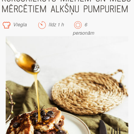
MĒRCĒTIEM ALKŠŅU PUMPURIEM
Viegla
līdz 1 h
6
personām