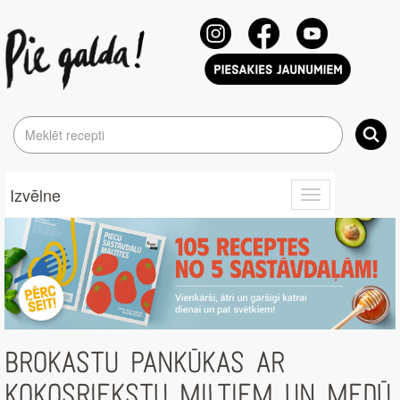
Izvēlne
Toggle
navigation
BROKASTU PANKŪKAS AR
KOKOSRIEKSTU MILTIEM UN MEDŪ