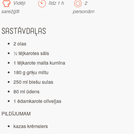
Vidēji
līdz 1 h
2
sarežģīti
personām
Sastāvdaļas
2 olas
½ tējkarotes sāls
1 tējkarote malta kumīna
180 g griķu miltu
250 ml biešu sulas
80 ml ūdens
1 ēdamkarote olīveļļas
PILDĪJUMAM
kazas krēmsiers