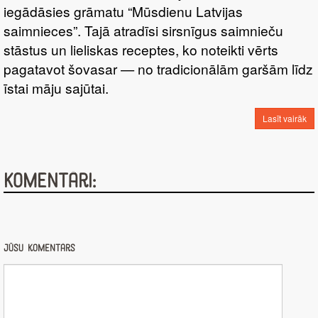
iegādāsies grāmatu “Mūsdienu Latvijas
saimnieces”. Tajā atradīsi sirsnīgus saimnieču
stāstus un lieliskas receptes, ko noteikti vērts
pagatavot šovasar — no tradicionālām garšām līdz
īstai māju sajūtai.
Lasīt vairāk
Komentāri:
Jūsu komentārs