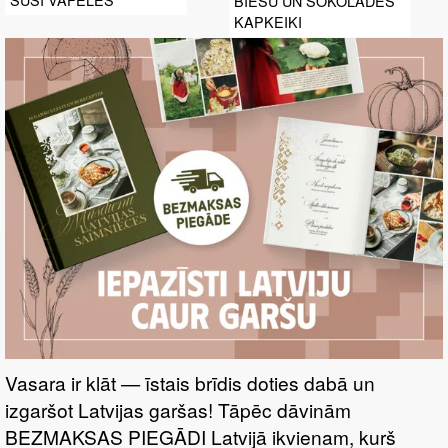
BIEŠU UN ŠOKOLĀDES
KAPKEIKI
Vasara ir klāt — īstais brīdis doties dabā un
izgaršot Latvijas garšas! Tāpēc dāvinām
BEZMAKSAS PIEGĀDI Latvijā ikvienam, kurš