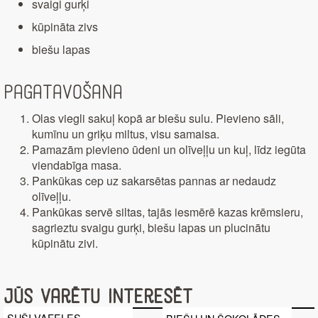
svaigi gurķi
kūpināta zivs
biešu lapas
Pagatavošana
Olas viegli sakuļ kopā ar biešu sulu. Pievieno sāli,
kumīnu un griķu miltus, visu samaisa.
Pamazām pievieno ūdeni un olīveļļu un kuļ, līdz iegūta
viendabīga masa.
Pankūkas cep uz sakarsētas pannas ar nedaudz
olīveļļu.
Pankūkas servē siltas, tajās iesmērē kazas krēmsieru,
sagrieztu svaigu gurķi, biešu lapas un plucinātu
kūpinātu zivi.
Jūs varētu interesēt
SUŠI VAFELES