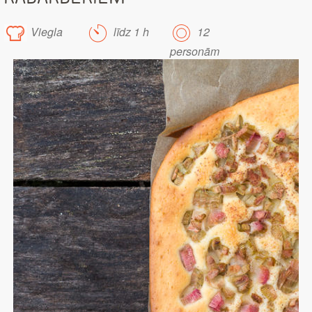
Viegla
līdz 1 h
12
personām