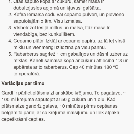
Olas saputo kopā ar cukuru, kamēr masa ir
dubultojusies apjomā un kļuvusi gaišāka.
Kefīrā iemaisa sodu vai cepamo pulveri, un pievieno
saputotajām olām. Visu izmaisa.
Visbeidzot iesijā miltus un maisa, līdz masa ir
viendabīga, bez kunkulīšiem.
Cepamo plātni izklāj ar cepamo papīru, uz tā lej virsū
mīklu un vienmērīgi izlīdzina pa visu pannu.
Rabarberus sagriež 1 cm gabaliņos un dāsni uzber uz
mīklas. Kanēli samaisa kopā ar cukuru attiecībā 1:3 un
apbārsta ar to rabarberus. Cep 40 minūtes 180 °C
temperatūrā.
Variācijas par tēmu
Gardi ir pārliet plātsmaizi ar skābo krējumu. To pagatavo, ~
100 ml krējuma saputojot ar 50 g cukura un 1 olu. Kad
plātsmaize gandrīz gatava, 10 minūtes pirms cepšanas
beigām to pārlej ar šo krējuma maisījumu un liek atpakaļ
cepeškrāsnī cepties.