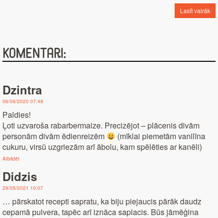
Lasīt vairāk
Komentāri:
Dzintra
06/06/2020 07:48
Paldies!
Ļoti uzvaroša rabarbermaize. Precizējot – plācenis divām
personām divām ēdienreizēm
(mīklai piemetām vanilīna
cukuru, virsū uzgriezām arī ābolu, kam spēlēties ar kanēli)
Atbildēt
Didzis
29/05/2021 10:07
… pārskatot recepti sapratu, ka biju piejaucis pārāk daudz
cepamā pulvera, tapēc arī iznāca saplacis. Būs jāmēģina