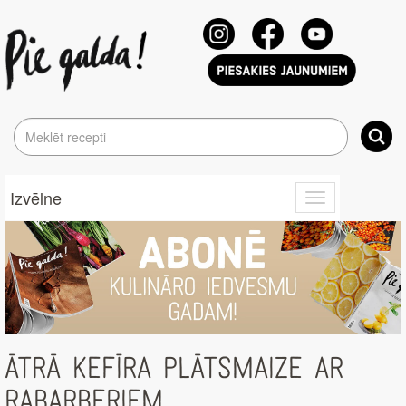
Izvēlne
Toggle
navigation
ĀTRĀ KEFĪRA PLĀTSMAIZE AR
RABARBERIEM