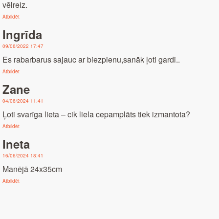
vēlreiz.
Atbildēt
Ingrīda
09/06/2022 17:47
Es rabarbarus sajauc ar biezpienu,sanāk ļoti gardi..
Atbildēt
Zane
04/06/2024 11:41
Ļoti svarīga lieta – cik liela cepamplāts tiek izmantota?
Atbildēt
Ineta
16/06/2024 18:41
Manējā 24x35cm
Atbildēt