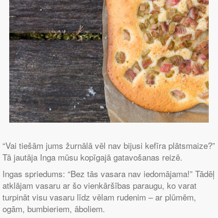
“Vai tiešām jums žurnālā vēl nav bijusi kefīra plātsmaize?”
Tā jautāja Inga mūsu kopīgajā gatavošanas reizē.
Ingas spriedums: “Bez tās vasara nav iedomājama!” Tādēļ
atklājam vasaru ar šo vienkāršības paraugu, ko varat
turpināt visu vasaru līdz vēlam rudenim – ar plūmēm,
ogām, bumbieriem, āboliem.