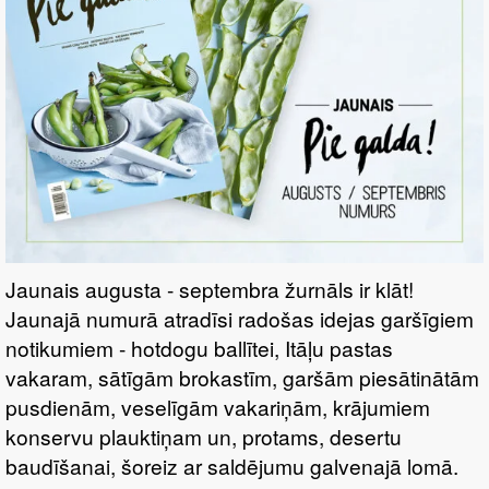
Jaunais augusta - septembra žurnāls ir klāt!
Jaunajā numurā atradīsi radošas idejas garšīgiem
notikumiem - hotdogu ballītei, Itāļu pastas
vakaram, sātīgām brokastīm, garšām piesātinātām
pusdienām, veselīgām vakariņām, krājumiem
konservu plauktiņam un, protams, desertu
baudīšanai, šoreiz ar saldējumu galvenajā lomā.