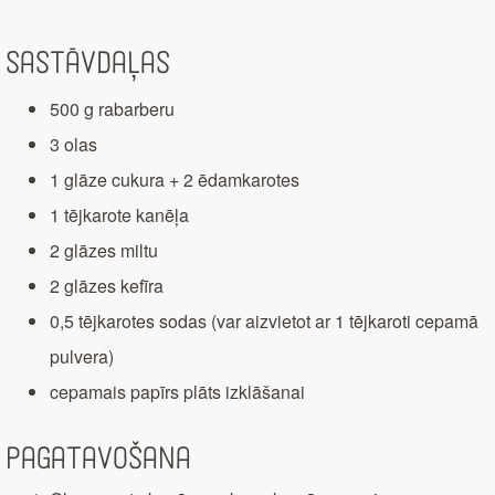
Sastāvdaļas
500 g rabarberu
3 olas
1 glāze cukura + 2 ēdamkarotes
1 tējkarote kanēļa
2 glāzes miltu
2 glāzes kefīra
0,5 tējkarotes sodas (var aizvietot ar 1 tējkaroti cepamā
pulvera)
cepamais papīrs plāts izklāšanai
Pagatavošana