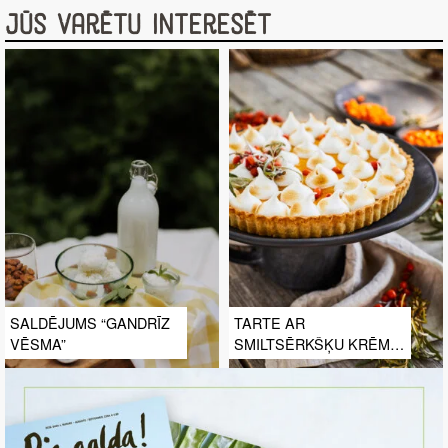
Jūs varētu interesēt
SALDĒJUMS “GANDRĪZ
TARTE AR
VĒSMA”
SMILTSĒRKŠĶU KRĒMU
UN MERINGU