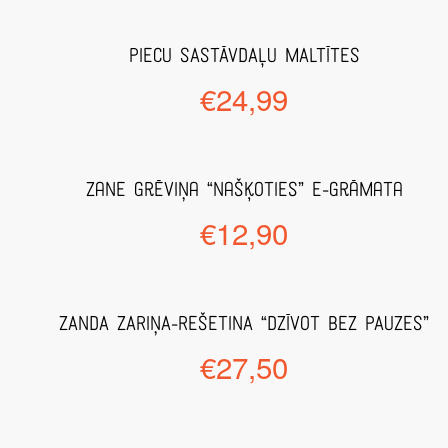
PIECU SASTĀVDAĻU MALTĪTES
€
24,99
Zane Grēviņa “Našķoties” e-grāmata
€
12,90
ZANDA ZARIŅA-REŠETINA “DZĪVOT BEZ PAUZES”
€
27,50