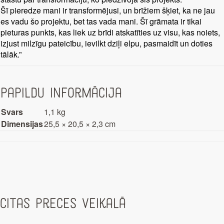
Šī pieredze mani ir transformējusi, un brīžiem šķiet, ka ne jau
es vadu šo projektu, bet tas vada mani. Šī grāmata ir tikai
pieturas punkts, kas liek uz brīdi atskatīties uz visu, kas noiets,
izjust milzīgu pateicību, ievilkt dziļi elpu, pasmaidīt un doties
tālāk.”
Papildu informācija
Svars
1,1 kg
Dimensijas
25,5 × 20,5 × 2,3 cm
Citas preces veikalā