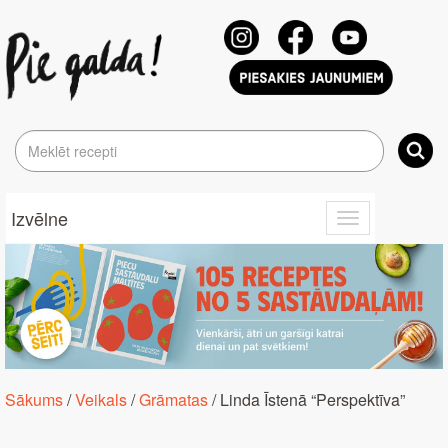
Izvēlne
Toggle
navigation
Sākums
/
Veikals
/
Grāmatas
/ Linda Īstenā “Perspektīva”