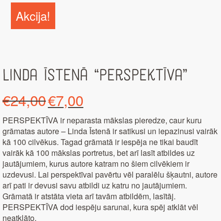
Akcija!
Linda Īstenā “Perspektīva”
Original
Current
€
24,00
€
7,00
price
price
was:
is:
PERSPEKTĪVA ir neparasta mākslas pieredze, caur kuru
€24,00.
€7,00.
grāmatas autore – Linda Īstenā ir satikusi un iepazinusi vairāk
kā 100 cilvēkus. Tagad grāmatā ir iespēja ne tikai baudīt
vairāk kā 100 mākslas portretus, bet arī lasīt atbildes uz
jautājumiem, kurus autore katram no šiem cilvēkiem ir
uzdevusi. Lai perspektīvai pavērtu vēl paralēlu šķautni, autore
arī pati ir devusi savu atbildi uz katru no jautājumiem.
Grāmatā ir atstāta vieta arī tavām atbildēm, lasītāj.
PERSPEKTĪVA dod iespēju sarunai, kura spēj atklāt vēl
neatklāto.