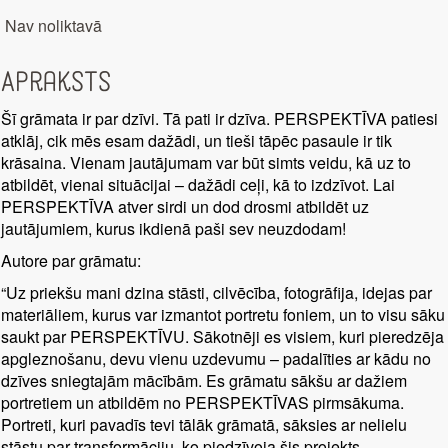
Nav noliktavā
Apraksts
Šī grāmata ir par dzīvi. Tā pati ir dzīva. PERSPEKTĪVA patiesi
atklāj, cik mēs esam dažādi, un tieši tāpēc pasaule ir tik
krāsaina. Vienam jautājumam var būt simts veidu, kā uz to
atbildēt, vienai situācijai – dažādi ceļi, kā to izdzīvot. Lai
PERSPEKTĪVA atver sirdi un dod drosmi atbildēt uz
jautājumiem, kurus ikdienā paši sev neuzdodam!
Autore par grāmatu:
“Uz priekšu mani dzina stāsti, cilvēcība, fotogrāfija, idejas par
materiāliem, kurus var izmantot portretu foniem, un to visu sāku
saukt par PERSPEKTĪVU. Sākotnēji es visiem, kuri pieredzēja
apgleznošanu, devu vienu uzdevumu – padalīties ar kādu no
dzīves sniegtajām mācībām. Es grāmatu sākšu ar dažiem
portretiem un atbildēm no PERSPEKTĪVAS pirmsākuma.
Portreti, kuri pavadīs tevi tālāk grāmatā, sāksies ar nelielu
stāstu par transformāciju, ko piedzīvoja šis projekts.