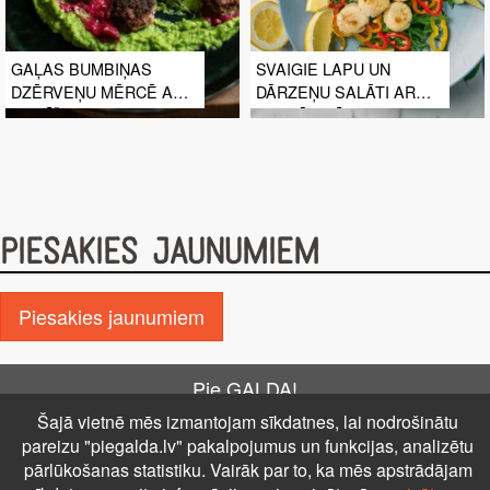
GAĻAS BUMBIŅAS
SVAIGIE LAPU UN
DZĒRVEŅU MĒRCĒ AR
DĀRZEŅU SALĀTI AR
ZIRNĪŠU BIEZENI
CEPTĀM JŪRAS
ĶEMMĪTĒM
PIESAKIES JAUNUMIEM
Piesakies jaunumiem
Pie GALDA!
Šajā vietnē mēs izmantojam sīkdatnes, lai nodrošinātu
Kontakti
Reklāma
Par mums
Autortiesības
pareizu "piegalda.lv" pakalpojumus un funkcijas, analizētu
PRIVĀTUMA POLITIKA
NOTEIKUMI – DISTANCES
pārlūkošanas statistiku. Vairāk par to, ka mēs apstrādājam
LĪGUMS
Uz augšu ↑