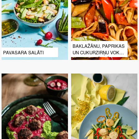
BAKLAŽĀNU, PAPRIKAS
PAVASARA SALĀTI
UN CUKURZIRŅU VOKS
TERIJAKI MĒRCĒ