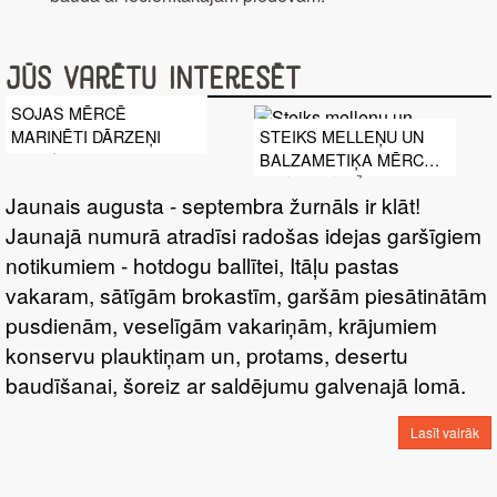
Jūs varētu interesēt
SOJAS MĒRCĒ
MARINĒTI DĀRZEŅI
STEIKS MELLEŅU UN
BALZAMETIĶA MĒRCĒ
AR KOREJIEŠU GURĶU
Jaunais augusta - septembra žurnāls ir klāt!
SALĀTIEM
Jaunajā numurā atradīsi radošas idejas garšīgiem
notikumiem - hotdogu ballītei, Itāļu pastas
vakaram, sātīgām brokastīm, garšām piesātinātām
pusdienām, veselīgām vakariņām, krājumiem
konservu plauktiņam un, protams, desertu
baudīšanai, šoreiz ar saldējumu galvenajā lomā.
Lasīt vairāk