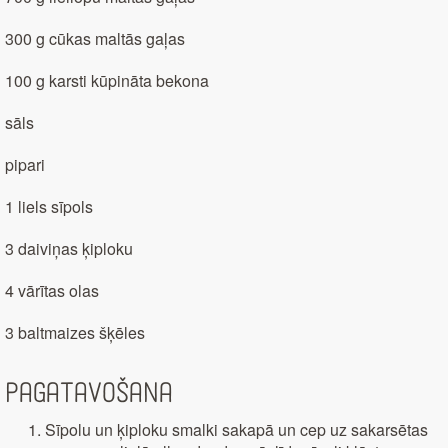
300 g cūkas maltās gaļas
100 g karsti kūpināta bekona
sāls
pipari
1 liels sīpols
3 daiviņas ķiploku
4 vārītas olas
3 baltmaizes šķēles
Pagatavošana
Sīpolu un ķiploku smalki sakapā un cep uz sakarsētas