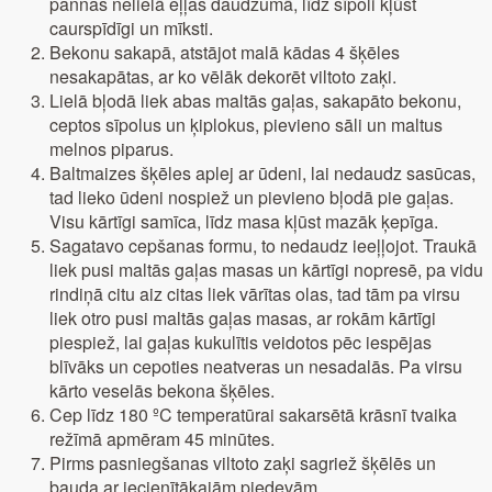
pannas nelielā eļļas daudzumā, līdz sīpoli kļūst
caurspīdīgi un mīksti.
Bekonu sakapā, atstājot malā kādas 4 šķēles
nesakapātas, ar ko vēlāk dekorēt viltoto zaķi.
Lielā bļodā liek abas maltās gaļas, sakapāto bekonu,
ceptos sīpolus un ķiplokus, pievieno sāli un maltus
melnos piparus.
Baltmaizes šķēles aplej ar ūdeni, lai nedaudz sasūcas,
tad lieko ūdeni nospiež un pievieno bļodā pie gaļas.
Visu kārtīgi samīca, līdz masa kļūst mazāk ķepīga.
Sagatavo cepšanas formu, to nedaudz ieeļļojot. Traukā
liek pusi maltās gaļas masas un kārtīgi nopresē, pa vidu
rindiņā citu aiz citas liek vārītas olas, tad tām pa virsu
liek otro pusi maltās gaļas masas, ar rokām kārtīgi
piespiež, lai gaļas kukulītis veidotos pēc iespējas
blīvāks un cepoties neatveras un nesadalās. Pa virsu
kārto veselās bekona šķēles.
Cep līdz 180 ºC temperatūrai sakarsētā krāsnī tvaika
režīmā apmēram 45 minūtes.
Pirms pasniegšanas viltoto zaķi sagriež šķēlēs un
bauda ar iecienītākajām piedevām.