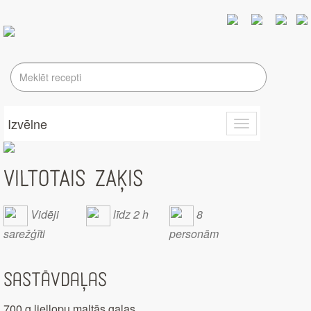
Izvēlne
Toggle
navigation
VILTOTAIS ZAĶIS
Vidēji
līdz 2 h
8
sarežģīti
personām
Sastāvdaļas
700 g liellopu maltās gaļas