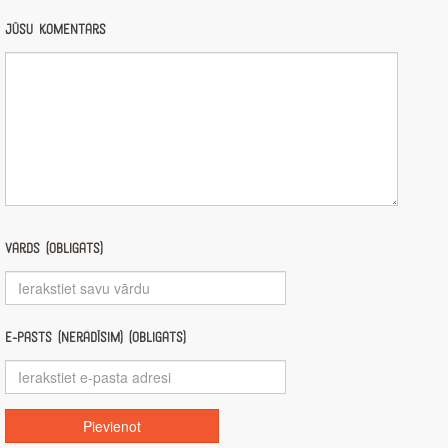
Jūsu komentārs
Vārds (obligāts)
E-pasts (nerādīsim) (obligāts)