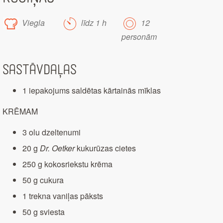
Viegla
līdz 1 h
12
personām
Sastāvdaļas
1 iepakojums saldētas kārtainās mīklas
KRĒMAM
3 olu dzeltenumi
20 g
Dr. Oetker
kukurūzas cietes
250 g kokosriekstu krēma
50 g cukura
1 trekna vaniļas pāksts
50 g sviesta