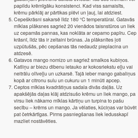
papildu krēmīgāku konsistenci. Kad viss samaisīts,
krēmu pārklāj ar pārtikas plēvi un ļauj, lai atdziest.
Cepeškrāsni sakarsē līdz 180 °C temperatūrai. Gatavās
mīklas plāksnes sagriež 20 vienādos taisnstūros un liek
uz cepamās pannas, kas noklāta ar cepamo papīru. Cep
krāsnī, līdz tās ir zeltaini brūnas. Ja plāksnītes ļoti
uzpūtušās, pēc cepšanas tās nedaudz pieplacina un
atdzesē.
Gatavos mango nomizo un sagriež smalkos kubiņos.
Katliņu ar biezu dibenu ietauko ar kokosriekstu eļļu vai
neitrālu olīveļļu un uzkarsē. Tajā ieber mango gabaliņus
kopā ar citronu sulu un cukuru un 1 minūti apcep.
Ceptos mīklas kvadrātiņus sadala divās daļās. Uz
apakšējās daļas klāj atdzisušo krēmu un liek mango, pa
virsu liek nākamo mīklas kārtiņu un turpina to pašu
secību – krēms un mango. Ja vēlaties, kūciņas var būvēt
pat četrkārtīgas. Pirms pasniegšanas liek ledusskapī
mazliet nostāvēties.