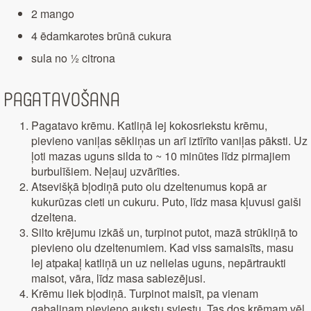
2 mango
4 ēdamkarotes brūnā cukura
sula no ½ citrona
Pagatavošana
Pagatavo krēmu. Katliņā lej kokosriekstu krēmu,
pievieno vaniļas sēkliņas un arī iztīrīto vaniļas pāksti. Uz
ļoti mazas uguns silda to ~ 10 minūtes līdz pirmajiem
burbulīšiem. Neļauj uzvārīties.
Atsevišķā bļodiņā puto olu dzeltenumus kopā ar
kukurūzas cieti un cukuru. Puto, līdz masa kļuvusi gaiši
dzeltena.
Silto krējumu izkāš un, turpinot putot, mazā strūkliņā to
pievieno olu dzeltenumiem. Kad viss samaisīts, masu
lej atpakaļ katliņā un uz nelielas uguns, nepārtraukti
maisot, vāra, līdz masa sabiezējusi.
Krēmu liek bļodiņā. Turpinot maisīt, pa vienam
gabaliņam pievieno aukstu sviestu. Tas dos krēmam vēl