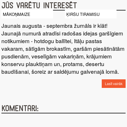
Jūs varētu interesēt
MĀKOŅMAIZE
ĶIRŠU TIRAMISU
Jaunais augusta - septembra žurnāls ir klāt!
Jaunajā numurā atradīsi radošas idejas garšīgiem
notikumiem - hotdogu ballītei, Itāļu pastas
vakaram, sātīgām brokastīm, garšām piesātinātām
pusdienām, veselīgām vakariņām, krājumiem
konservu plauktiņam un, protams, desertu
baudīšanai, šoreiz ar saldējumu galvenajā lomā.
Lasīt vairāk
Komentāri: