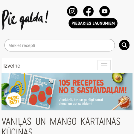
Izvēlne
Toggle
navigation
VANIĻAS UN MANGO KĀRTAINĀS
KŪCIŅAS