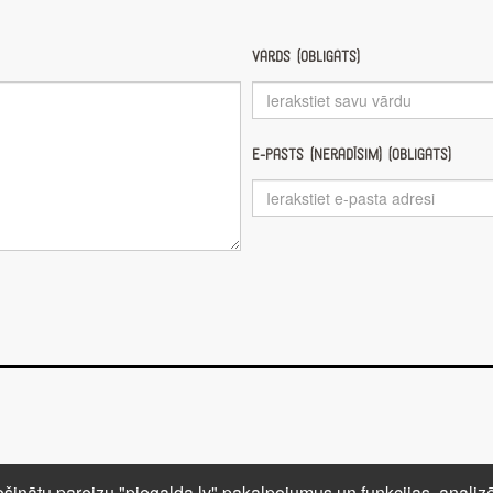
Vārds (obligāts)
E-pasts (nerādīsim) (obligāts)
ar mums
Autortiesības
PRIVĀTUMA POLITIKA
NOTEIK
šinātu pareizu "piegalda.lv" pakalpojumus un funkcijas, analizēt