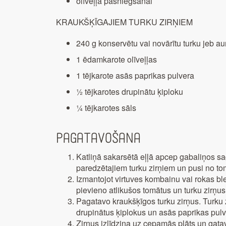
olīveļļa pasniegšanai
KRAUKŠĶĪGAJIEM TURKU ZIRŅIEM
240 g konservētu vai novārītu turku jeb au
1 ēdamkarote olīveļļas
1 tējkarote asās paprikas pulvera
½ tējkarotes drupinātu ķiploku
¼ tējkarotes sāls
Pagatavošana
Katliņā sakarsētā eļļā apcep gabaliņos sag
paredzētajiem turku zirņiem un pusi no to
Izmantojot virtuves kombainu vai rokas bl
pievieno atlikušos tomātus un turku zirņus
Pagatavo kraukšķīgos turku zirņus. Turku zi
drupinātus ķiplokus un asās paprikas pulve
Zirņus izlīdzina uz cepamās plāts un gat