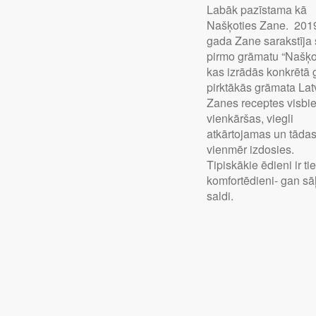
Labāk pazīstama kā
Našķoties Zane. 201
gada Zane sarakstīja
pirmo grāmatu “Našķot
kas izrādās konkrētā
pirktākās grāmata Latv
Zanes receptes visbie
vienkāršas, viegli
atkārtojamas un tādas
vienmēr izdosies.
Tipiskākie ēdieni ir tie
komfortēdieni- gan sāļ
saldi.