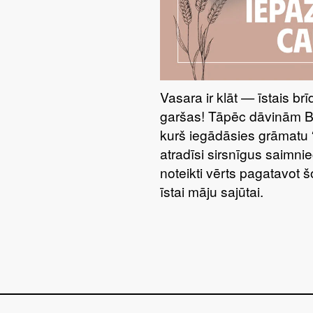
Vasara ir klāt — īstais br
garšas! Tāpēc dāvinām 
kurš iegādāsies grāmatu 
atradīsi sirsnīgus saimnie
noteikti vērts pagatavot 
īstai māju sajūtai.