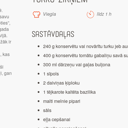
9.
Viegla
līdz 1 h
 savu
ies”,
 gada
Sastāvdaļas
ijā.
žāk ir
240 g konservētu vai novārītu turku jeb au
, kas
400 g konservētu tomātu gabaliņu savā s
300 ml dārzeņu vai gaļas buljona
ši
i, gan
1 sīpols
2 daiviņas ķiploku
1 tējkarote kaltēta bazilika
malti melnie pipari
sāls
eļļa cepšanai