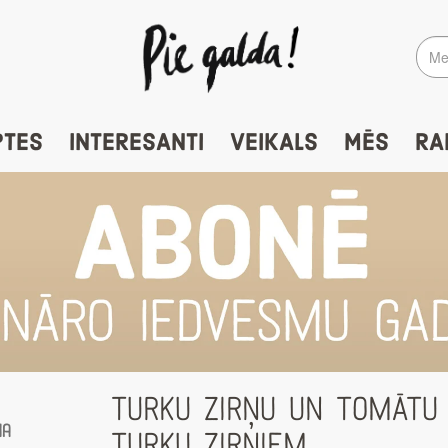
PTES
INTERESANTI
VEIKALS
MĒS
RA
TURKU ZIRŅU UN TOMĀTU 
ņa
TURKU ZIRŅIEM