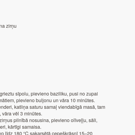
na zirņu
rieztu sīpolu, pievieno baziliku, pusi no zupai
mātiem, pievieno buljonu un vāra 10 minūtes.
enderi, katliņa saturu samaļ viendabīgā masā, tam
, vāra vēl 3 minūtes.
rņus pilnībā nosusina, pievieno olīveļļu, sāli,
ri, kārtīgi samaisa.
avo līdz 180 °C sakarsētā cepeškrāsnī 15–20