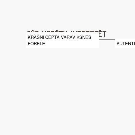
Jūs varētu interesēt
KRĀSNĪ CEPTA VARAVĪKSNES
FORELE
AUTENT