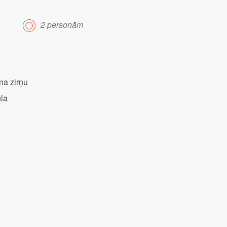
2 personām
na zirņu
ulā