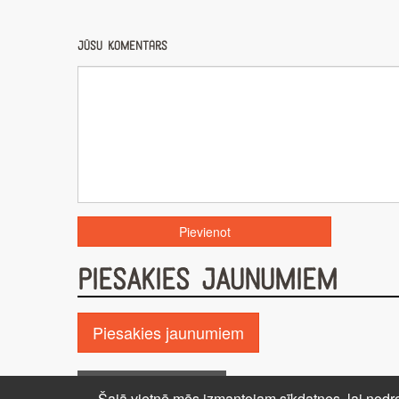
Jūsu komentārs
PIESAKIES JAUNUMIEM
Piesakies jaunumiem
Pie GALDA!
Kontakti
Reklāma
P
Šajā vietnē mēs izmantojam sīkdatnes, lai nodro