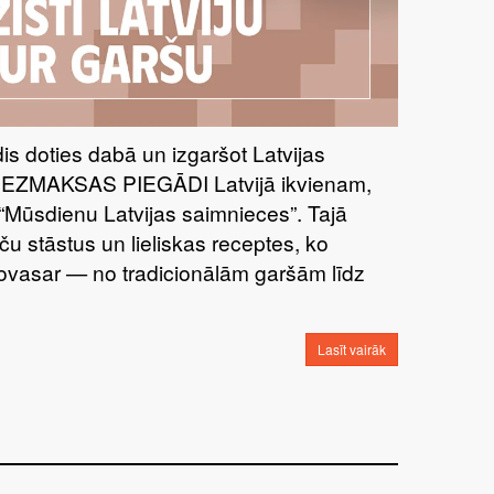
īdis doties dabā un izgaršot Latvijas
BEZMAKSAS PIEGĀDI Latvijā ikvienam,
“Mūsdienu Latvijas saimnieces”. Tajā
ču stāstus un lieliskas receptes, ko
šovasar — no tradicionālām garšām līdz
Lasīt vairāk